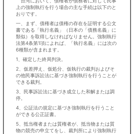
台湾において、債権者が債務者に対して民事
セミナー
上の強制執行を行う場合の主な手続は以下のと
おりです。
経済ニュース
一、まず、債権者は債権の存在を証明する公文
書である「執行名義」（日本の「債務名義」に
労務顧問
類似）を取得しなければなりません。強制執行
法第4条第1項によれば、「執行名義」には次の
ＩＴ
6種類が含まれます。
1、確定した終局判決。
飲食店情報
2、仮差押え、仮処分、仮執行の裁判およびそ
の他民事訴訟法に基づき強制執行を行うことが
できる裁判。
3、民事訴訟法に基づき成立した和解または調
停。
4、公証法の規定に基づき強制執行を行うこと
ができる公正証書。
5、抵当権者または質権者が、抵当物または質
物の競売の申立てをし、裁判所により強制執行