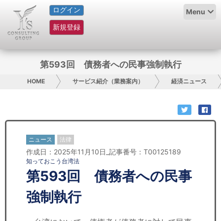
ログイン
HOME
Menu
新規登録
サービス紹介
コラム
第593回 債務者への民事強制執行
グループ概要
HOME
サービス紹介（業務案内）
経済ニュース
採用情報
お問い合わせ
ニュース
法律
作成日：2025年11月10日_記事番号：T00125189
日本人にPR
知っておこう台湾法
第593回 債務者への民事
コンサルティング
強制執行
リサーチ