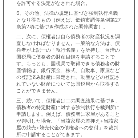
を許可する決定がなされた場合。
6、その他、法律の規定に基づき強制執行名義
となり得るもの（例えば、郷鎮市調停条例第27
条第2項に基づき作成された調停調書）。
二、次に、債権者は自ら債務者の財産状況を調
査しなければなりません。一般的な方法は、債
権者が上記一の「執行名義」を所持し、台湾の
国税局に債務者の財産目録を申請することで
す。もっとも、国税局で取得できる債務者の財
産情報は、銀行預金、株式、自動車、家屋など
の登記済み財産に限定され、動産などの登記さ
れていない財産については国税局から取得する
ことができません。
三、続いて、債権者は二の調査結果に基づき、
債務者の特定財産に対する強制執行を裁判所に
申請します。例えば、債務者に家屋があること
が判明した場合、「当該家屋の差押え+当該家
屋の競売+競売代金の債権者への交付」を裁判
所に申請することができます。