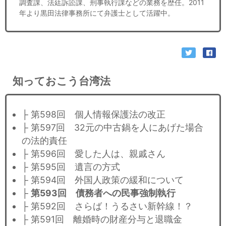
調査課、法廷訴訟課、刑事執行課などの業務を歴任。2011
年より黒田法律事務所にて弁護士として活躍中。
知っておこう台湾法
├ 第598回 個人情報保護法の改正
├ 第597回 32元の中古鍋を人にあげた場合
の法的責任
├ 第596回 愛した人は、親戚さん
├ 第595回 遺言の方式
├ 第594回 外国人政策の緩和について
├
第593回 債務者への民事強制執行
├ 第592回 さらば！うるさい新幹線！？
├ 第591回 離婚時の財産分与と退職金