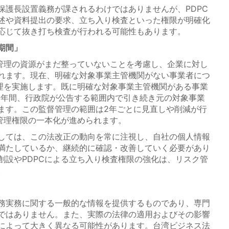
護長設置義務が課されるわけではありませんが、PDPC
述や資料提出の要求、立ち入り検査といった権限が明確化
応じて抜き打ち検査が行われる可能性もあります。
期間」
管理の資源がまだ整っていないことを考慮し、企業に対し
れます。現在、明確な対象事業主管機関がない事業者につ
管理を実施します。既に明確な対象事業主管機関がある事業
後6年間、行政院が公告する範囲内で引き続き元の対象事業
ます。この監督管理の範囲は2年ごとに見直しや削減が行
督管理権限の一本化が進められます。
しては、この法改正の動向を常に注視し、自社の個人情報
満たしているか、継続的に確認・改善していく必要があり
創設やPDPCによる立ち入り検査権限の強化は、リスク管
。
務実務に関する一般的な情報を提供するものであり、専門
ではありません。また、実際の法律の適用およびその影響
によって大きく異なる可能性があります。台湾ビジネス法