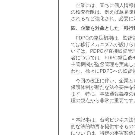
企業には、直ちに個人情報保
の検査権限は、例えば意見陳
されるなど強化され、必要に
四、企業を対象とした「移行
PDPCの発足初期は、監督
ては移行メカニズムが設けら
いては、PDPCが直接監督
者については、PDPC発足
主管機関が監督管理を実施し
われ、徐々にPDPCへの監
今回の改正に伴い、企業と
保護体制が新たな法令要件を
ます。特に、事故通報義務の
理の観点から非常に重要です
＊本記事は、台湾ビジネス法
的な法的助言を提供するもの
については、特定の事実関係