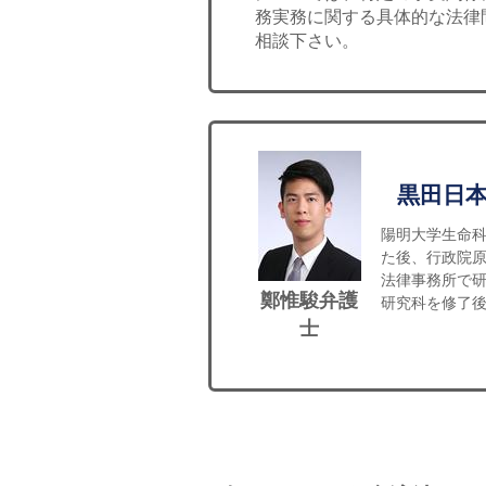
務実務に関する具体的な法律
相談下さい。
黒田日
陽明大学生命
た後、行政院
法律事務所で
鄭惟駿弁護
研究科を修了後
士