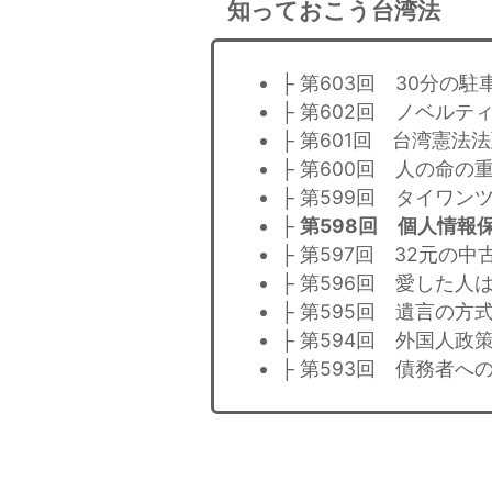
知っておこう台湾法
├ 第603回 30分の
├ 第602回 ノベル
├ 第601回 台湾憲
├ 第600回 人の命の
├ 第599回 タイワ
├
第598回 個人情報
├ 第597回 32元の
├ 第596回 愛した人
├ 第595回 遺言の方
├ 第594回 外国人政
├ 第593回 債務者へ