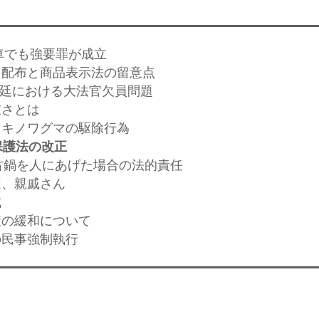
駐車でも強要罪が成立
ティ配布と商品表示法の留意点
法法廷における大法官欠員問題
重さとは
ンツキノワグマの駆除行為
保護法の改正
中古鍋を人にあげた場合の法的責任
は、親戚さん
式
策の緩和について
の民事強制執行