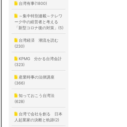
台湾有事(1800)
～集中特別連載～テレワ
ーク中の経営者と考える
「新型コロナ後の対策」(5)
台湾経済 潮流を読む
(230)
KPMG 分かる台湾会計
(323)
産業時事の法律講座
(366)
知っておこう台湾法
(628)
台湾で会社を創る 日本
人起業家の決断と軌跡(2)