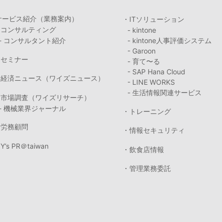
サービス紹介（業務案内）
・ITソリューション
・コンサルティング
- kintone
- コンサルタント紹介
- kintone人事評価システム
- Garoon
・セミナー
- 育て〜る
- SAP Hana Cloud
・経済ニュース（ワイズニュース）
- LINE WORKS
- 生活情報関連サービス
・市場調査（ワイズリサーチ）
- 機械業界ジャーナル
・トレーニング
・労務顧問
・情報セキュリティ
Y’s PR＠taiwan
・飲食店情報
・管理業務委託