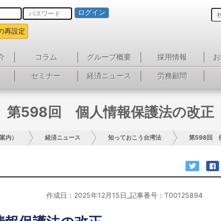
ログイン
の再設定
介
コラム
グループ概要
採用情報
お
セミナー
経済ニュース
労務顧問
第598回 個人情報保護法の改正
案内）
経済ニュース
知っておこう台湾法
第598回
作成日：2025年12月15日_記事番号：T00125894