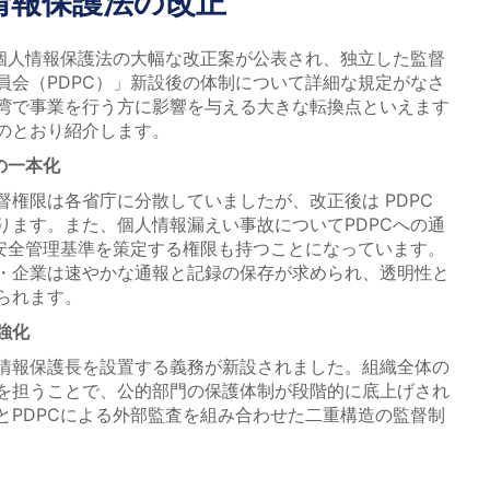
情報保護法の改正
、個人情報保護法の大幅な改正案が公表され、独立した監督
員会（PDPC）」新設後の体制について詳細な規定がなさ
湾で事業を行う方に影響を与える大きな転換点といえます
のとおり紹介します。
の一本化
権限は各省庁に分散していましたが、改正後は PDPC
ります。また、個人情報漏えい事故についてPDPCへの通
が安全管理基準を策定する権限も持つことになっています。
・企業は速やかな通報と記録の保存が求められ、透明性と
られます。
強化
情報保護長を設置する義務が新設されました。組織全体の
を担うことで、公的部門の保護体制が段階的に底上げされ
とPDPCによる外部監査を組み合わせた二重構造の監督制