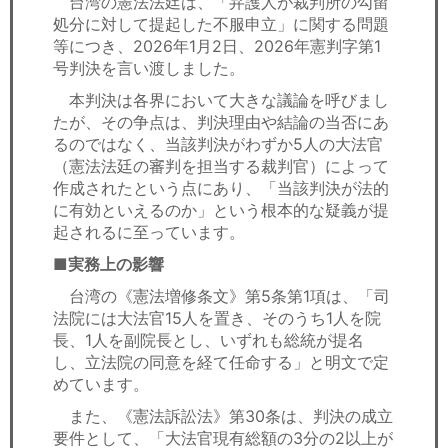
台湾の憲法法廷は、「弁護人が裁判所の勾留
セミナー
処分に対して提起した不服申立」に関する問題
等につき、2026年1月2日、2026年憲判字第1
経済ニュース
号判決を言い渡しました。
本判決は各界において大きな議論を呼びまし
労務顧問
たが、その争点は、判決理由や結論の当否にあ
るのではなく、当該判決がわずか5人の大法官
ＩＴ
（憲法法廷の審判を担当する裁判官）によって
作成されたという点にあり、「当該判決が法的
飲食店情報
に有効といえるのか」という根本的な疑義が提
起されるに至っています。
■実務上の影響
台湾の《憲法増修条文》第5条第1項は、「司
法院には大法官15人を置き、そのうち1人を院
長、1人を副院長とし、いずれも総統が提名
し、立法院の同意を経て任命する」と明文で定
めています。
また、《憲法訴訟法》第30条は、判決の成立
要件として、「大法官現有総額の3分の2以上が