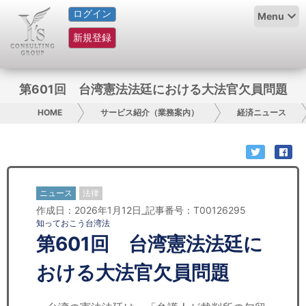
ログイン
HOME
Menu
新規登録
サービス紹介
コラム
第601回 台湾憲法法廷における大法官欠員問題
グループ概要
HOME
サービス紹介（業務案内）
経済ニュース
採用情報
お問い合わせ
ニュース
法律
作成日：2026年1月12日_記事番号：T00126295
日本人にPR
知っておこう台湾法
第601回 台湾憲法法廷に
コンサルティング
おける大法官欠員問題
リサーチ