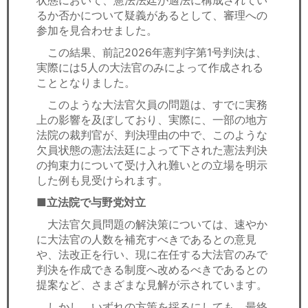
るか否かについて疑義があるとして、審理への
参加を見合わせました。
この結果、前記2026年憲判字第1号判決は、
実際には5人の大法官のみによって作成される
こととなりました。
このような大法官欠員の問題は、すでに実務
上の影響を及ぼしており、実際に、一部の地方
法院の裁判官が、判決理由の中で、このような
欠員状態の憲法法廷によって下された憲法判決
の拘束力について受け入れ難いとの立場を明示
した例も見受けられます。
■立法院で与野党対立
大法官欠員問題の解決策については、速やか
に大法官の人数を補充すべきであるとの意見
や、法改正を行い、現に在任する大法官のみで
判決を作成できる制度へ改めるべきであるとの
提案など、さまざまな見解が示されています。
しかし、いずれの方策を採るにしても、最終