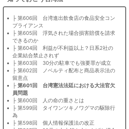
├ 第606回 台湾進出飲食店の食品安全コン
プライアンス
├ 第605回 浮気された場合損害賠償を請求
できるのか
├ 第604回 利益が不利益以上？日系2社の
企業結合禁止されず
├ 第603回 30分の駐車でも強要罪が成立
├ 第602回 ノベルティ配布と商品表示法の
留意点
├
第601回 台湾憲法法廷における大法官欠
員問題
├ 第600回 人の命の重さとは
├ 第599回 タイワンツキノワグマの駆除行
為
├ 第598回 個人情報保護法の改正