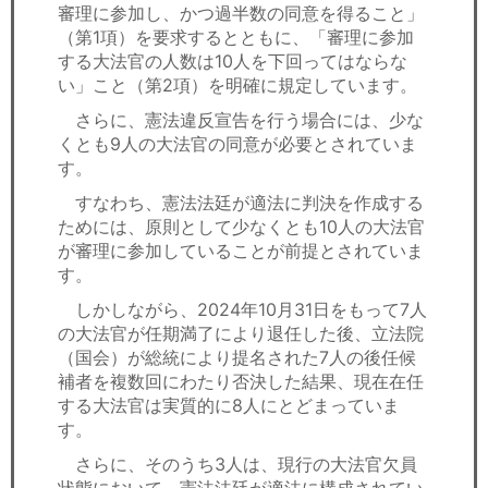
審理に参加し、かつ過半数の同意を得ること」
（第1項）を要求するとともに、「審理に参加
する大法官の人数は10人を下回ってはならな
い」こと（第2項）を明確に規定しています。
さらに、憲法違反宣告を行う場合には、少な
くとも9人の大法官の同意が必要とされていま
す。
すなわち、憲法法廷が適法に判決を作成する
ためには、原則として少なくとも10人の大法官
が審理に参加していることが前提とされていま
す。
しかしながら、2024年10月31日をもって7人
の大法官が任期満了により退任した後、立法院
（国会）が総統により提名された7人の後任候
補者を複数回にわたり否決した結果、現在在任
する大法官は実質的に8人にとどまっていま
す。
さらに、そのうち3人は、現行の大法官欠員
状態において、憲法法廷が適法に構成されてい