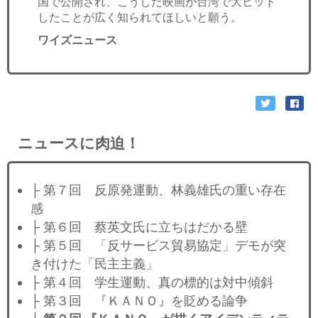
国で公開され、こうした映画が台湾で大ヒット
したことが広く知られてほしいと願う。
ワイズニュース
ニュースに肉迫！
├ 第７回 反原発運動、林義雄氏の重い存在
感
├ 第６回 蔡英文氏に立ちはだかる壁
├ 第５回 「反サービス貿易協定」デモが突
き付けた「民主主義」
├ 第４回 学生運動、真の標的は対中傾斜
├ 第３回 『ＫＡＮＯ』を貶める論争