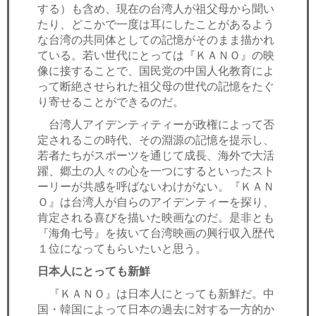
する）も含め、現在の台湾人が祖父母から聞い
たり、どこかで一度は耳にしたことがあるよう
な台湾の共同体としての記憶がそのまま描かれ
ている。若い世代にとっては『ＫＡＮＯ』の映
像に接することで、国民党の中国人化教育によ
って断絶させられた祖父母の世代の記憶をたぐ
り寄せることができるのだ。
台湾人アイデンティティーが政権によって否
定されるこの時代、その淵源の記憶を提示し、
若者たちがスポーツを通じて成長、海外で大活
躍、郷土の人々の心を一つにするといったスト
ーリーが共感を呼ばないわけがない。『ＫＡＮ
Ｏ』は台湾人が自らのアイデンティーを探り、
肯定される喜びを描いた映画なのだ。是非とも
『海角七号』を抜いて台湾映画の興行収入歴代
１位になってもらいたいと思う。
日本人にとっても新鮮
『ＫＡＮＯ』は日本人にとっても新鮮だ。中
国・韓国によって日本の過去に対する一方的か