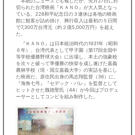
本紙のニュースでも報じたが、先月27日に封
セミナー
切られた台湾映画『ＫＡＮＯ』が大人気となっ
ている。228和平紀念日の３連休は各地の映画
経済ニュース
館に観客が詰め掛け、興行収入は最初の５日間
で7,300万台湾元（約２億5,000万円）を超え
労務顧問
た。
『ＫＡＮＯ』は日本統治時代の1931年（昭和
ＩＴ
６年）、台湾代表として甲子園（第17回全国中
等学校優勝野球大会）に出場し、本土の強豪校
飲食店情報
を次々と破って準優勝の快挙を成し遂げた嘉義
農林学校（現・国立嘉義大学）の実話を基にし
た映画だ。原住民出身の馬志翔監督（36）に、
『海角七号』『セデック・バレ』を監督として
ヒットさせた魏徳聖氏（44）が今回はプロデュ
ーサーとしてコンビを組み制作した。