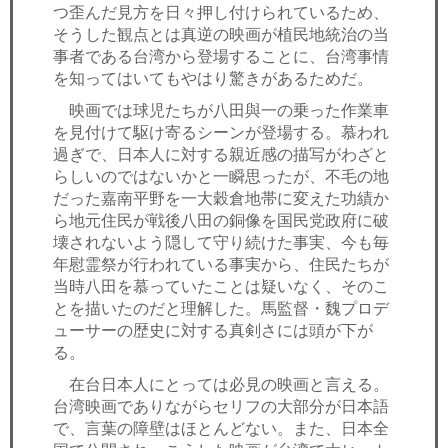
つ歪んだ見方を日々押し付けられているため、
そうした観点とは真逆の映画が植民地統治の当
事者である台湾から登場することに、台湾事情
を知ってはいてもやはり驚きがあるためだ。
映画では球児たちが八田與一の乗った作業車
を見付けて駆け寄るシーンが登場する。慕われ
過ぎで、日本人に対する親近感の描写がわざと
らしいのではないかと一瞬思ったが、不毛の地
だった嘉南平野を一大穀倉地帯に変えた功績か
ら地元住民が戦後八田の銅像を国民党政府に破
壊されないよう隠して守り続けた事実、今も毎
年慰霊祭が行われている事実から、住民たちが
当時八田を慕っていたことは疑いなく、そのこ
とを描いたのだと理解した。馬監督・魏プロデ
ューサーの歴史に対する真剣さには頭が下が
る。
在台日本人にとっては必見の映画と言える。
台湾映画でありながらセリフの大部分が日本語
で、言葉の障壁はほとんどない。また、日本全