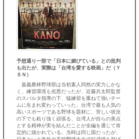
予想通り一部で「日本に媚びている」との批判
も出たが、実際は「台湾を愛する映画」だ（Ｙ
ＳＮ）
嘉義農林野球部は当初素人同然の実力しかな
く、練習環境も劣悪だったが、近藤兵太郎監督
のスパルタ指導の下、猛練習を重ねて強いチー
ムに生まれ変わっていった。台湾で最も人気の
高いスポーツである野球を題材に、苦しい状況
の下でも粘り強く頑張る、台湾人が自らの美点
とする精神が実を結んだことが全編を通じて肯
定的に描かれている。当時は同じ国だったが、
日本という海外の高校野球大会で好成績を挙げ