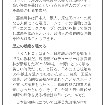
高い評価を受けたという点も台湾人のプライド
を高揚させる要素だ。
嘉義農林は日本人、漢人、原住民の３つの異
なる人種による混成チームで、その活躍には族
群（エスニックグループ）の違いを越えて協力
し成果を収めるという、台湾人の潜在的な理想
を読み取ることもできる。
歴史の断絶を埋める
『ＫＡＮＯ』はまた、日本統治時代を知る上
で良い教材だ。魏徳聖プロデューサーは嘉義農
林が活躍した30〜35年を「台湾にとって最も
美しい時代だった」と語る。日本による統治も
35年以上が過ぎて社会が安定し、農業、工業が
発展、経済的な余裕が生まれたことがスポーツ
や文化の振興をもたらし、嘉義農林の躍進の背
景になったという。そして、台湾の若い世代が
当時の映像を見る機会は非常に少ないのだ。
日本統治時代については馬英九政権が昨年、