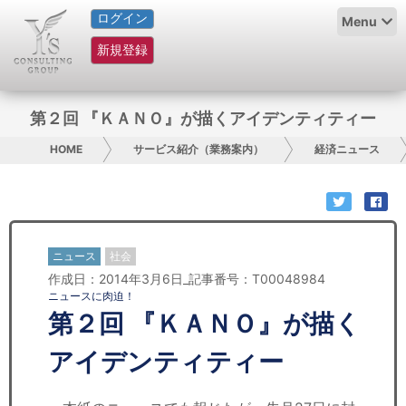
ログイン
HOME
Menu
新規登録
サービス紹介
コラム
第２回 『ＫＡＮＯ』が描くアイデンティティー
グループ概要
HOME
サービス紹介（業務案内）
経済ニュース
採用情報
お問い合わせ
ニュース
社会
作成日：2014年3月6日_記事番号：T00048984
日本人にPR
ニュースに肉迫！
第２回 『ＫＡＮＯ』が描く
コンサルティング
アイデンティティー
リサーチ