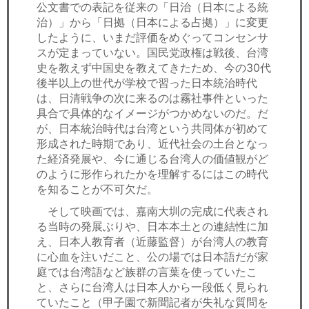
公文書での表記を従来の「日治（日本による統
治）」から「日拠（日本による占拠）」に変更
したように、いまだ評価をめぐってコンセンサ
スが定まっていない。国民党政権は戦後、台湾
史を教えず中国史を教えてきたため、今の30代
後半以上の世代が学校で習った日本統治時代
は、日清戦争の次に来るのは霧社事件といった
具合で具体的なイメージがつかめないのだ。だ
が、日本統治時代は台湾という共同体が初めて
形成された時期であり、近代社会の土台となっ
た経済発展や、今に通じる台湾人の価値観がど
のように形作られたかを理解するにはこの時代
を知ることが不可欠だ。
そして映画では、嘉南大圳の完成に代表され
る当時の発展ぶりや、日本本土との連結性に加
え、日本人教育者（近藤監督）が台湾人の教育
に心血を注いだこと、公の場では日本語だが家
庭では台湾語など族群の言葉を使っていたこ
と、さらに台湾人は日本人から一段低く見られ
ていたこと（甲子園で新聞記者が失礼な質問を