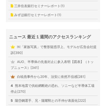
三井住友銀行セミナーレポート(1)
みずほ銀行セミナーレポート(1)
ニュース 最近１週間のアクセスランキング
￼「家族写真」で整形疑惑浮上、モデルが広告会社提
訴[390]
AUO、半導体の先進封止に参入表明【図表】（トッ
プニュース）[341]
白暁燕事件から20年、治安に依然不信感[281]
4
熊本地震で供給網断絶の恐れ、ソニーなど半導体工場
停止[270]
5
陽岱鋼選手、兄・陽耀勲との不仲が表面化[222]