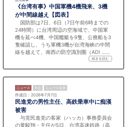
《台湾有事》中国軍機4機飛来、3機
が中間線越え【図表】
国防部は7日、6日（7日午前6時までの
24時間）に台湾周辺の空海域で、中国軍
機を延べ4機、中国艦艇を9隻、公務船を3
隻確認し、うち軍機3機が台湾海峡の中間
線を越えて、南西の防空識別圏（ADI ……
続きを読む
ニュース
社会
ニュース会員
作成日：2026年7月7日
民進党の男性主任、高鉄乗車中に痴漢
被害
与党民進党の客家（ハッカ）事務委員会
の黄駿翔・主任が5日、台湾高速鉄路（高