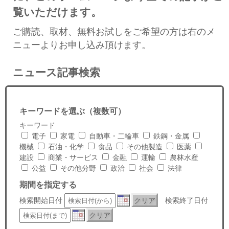
セミナー
覧いただけます。
経済ニュース
ご購読、取材、無料お試しをご希望の方は右のメ
ニューよりお申し込み頂けます。
労務顧問
ニュース記事検索
ＩＴ
飲食店情報
キーワードを選ぶ（複数可）
キーワード
電子
家電
自動車・二輪車
鉄鋼・金属
機械
石油・化学
食品
その他製造
医薬
建設
商業・サービス
金融
運輸
農林水産
公益
その他分野
政治
社会
法律
期間を指定する
検索開始日付
クリア
検索終了日付
クリア