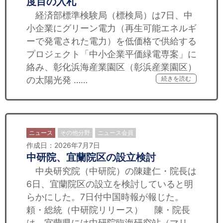
度目の入札
経済部標準検験局（標検局）は7日、中
小企業にグリーン電力（再生可能エネルギ
ーで発電された電力）を低価格で供給する
プロジェクト「中小企業平価緑電専案」に
絡み、彰化浜海産業園区（彰浜産業園区）
の太陽光発 ……
続きを読む
ニュース
その他分野
ニュース会員
作成日：2026年7月7日
中研院、宜蘭院区の設立検討
中央研究院（中研院）の陳建仁・院長は
6日、宜蘭院区の設立を検討していると明
らかにした。7日付中国時報が報じた。
頼・総統（中研院リリース） 陳・院長
は、宜蘭県には中研院臨海研究站（マリ