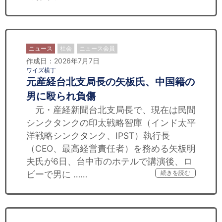
ニュース
社会
ニュース会員
作成日：2026年7月7日
ワイズ横丁
元産経台北支局長の矢板氏、中国籍の
男に殴られ負傷
元・産経新聞台北支局長で、現在は民間
シンクタンクの印太戦略智庫（インド太平
洋戦略シンクタンク、IPST）執行長
（CEO、最高経営責任者）を務める矢板明
夫氏が6日、台中市のホテルで講演後、ロ
ビーで男に ……
続きを読む