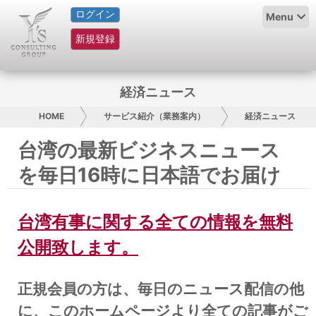
ログイン
HOME
Menu
新規登録
サービス紹介
コラム
経済ニュース
グループ概要
HOME
サービス紹介（業務案内）
経済ニュース
台湾の最新ビジネスニュース
採用情報
を毎日16時に日本語でお届け
お問い合わせ
台湾有事に関する全ての情報を無料
日本人にPR
公開致します。
コンサルティング
正規会員の方は、毎日のニュース配信の他
リサーチ
に、このホームページより全ての記事がご