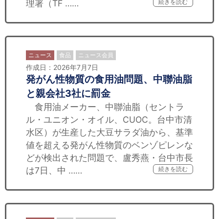
理署（TF ……
続きを読む
ニュース
食品
ニュース会員
作成日：2026年7月7日
発がん性物質の食用油問題、中聯油脂
と親会社3社に罰金
食用油メーカー、中聯油脂（セントラ
ル・ユニオン・オイル、CUOC。台中市清
水区）が生産した大豆サラダ油から、基準
値を超える発がん性物質のベンゾピレンな
どが検出された問題で、盧秀燕・台中市長
は7日、中 ……
続きを読む