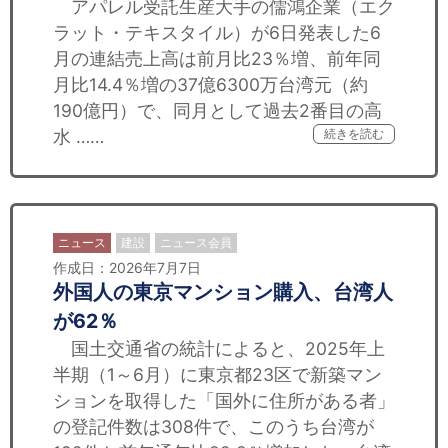
アパレル受託生産大手の儒鴻企業（エク
ラット・テキスタイル）が6日発表した6
月の連結売上高は前月比23％増、前年同
月比14.4％増の37億6300万台湾元（約
190億円）で、同月として過去2番目の高
水 ……
続きを読む
ニュース
建設
ニュース会員
作成日：2026年7月7日
外国人の東京マンション購入、台湾人
が62％
国土交通省の統計によると、2025年上
半期（1～6月）に東京都23区で新築マン
ションを取得した「国外に住所がある者」
の登記件数は308件で、このうち台湾が