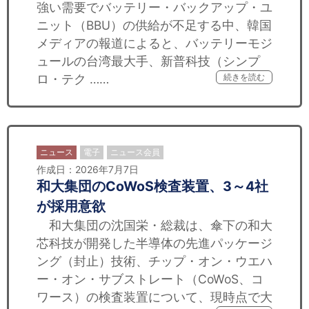
強い需要でバッテリー・バックアップ・ユ
ニット（BBU）の供給が不足する中、韓国
メディアの報道によると、バッテリーモジ
ュールの台湾最大手、新普科技（シンプ
ロ・テク ……
続きを読む
ニュース
電子
ニュース会員
作成日：2026年7月7日
和大集団のCoWoS検査装置、3～4社
が採用意欲
和大集団の沈国栄・総裁は、傘下の和大
芯科技が開発した半導体の先進パッケージ
ング（封止）技術、チップ・オン・ウエハ
ー・オン・サブストレート（CoWoS、コ
ワース）の検査装置について、現時点で大