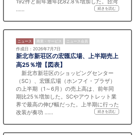
192件と前年通年比82.8％増加した。台湾
……
続きを読む
ニュース
商業・サービス
ニュース会員
作成日：2026年7月7日
新北市新荘区の宏匯広場、上半期売上
高25％増【図表】
新北市新荘区のショッピングセンター
（SC）、宏匯広場（ホンフイ・プラザ）
の上半期（1～6月）の売上高は、前年同
期比25％増加した。SCやアウトレット業
界で最高の伸び幅だった。上半期に行った
改装が奏功 ……
続きを読む