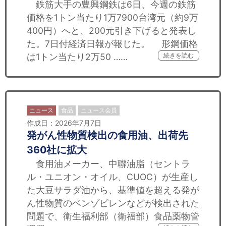
鉄筋大手の豊興鋼鉄は6日、今週の鉄筋
価格を1トン当たり1万7900台湾元（約9万
400円）へと、200元引き下げると発表し
た。7日付経済日報が報じた。 形鋼価格
は1トン当たり2万50 ……
続きを読む
ニュース
食品
ニュース会員
作成日：2026年7月7日
発がん性物質検出の食用油、出荷先
360社に拡大
食用油メーカー、中聯油脂（セントラ
ル・ユニオン・オイル、CUOC）が生産し
た大豆サラダ油から、基準値を超える発が
ん性物質のベンゾピレンなどが検出された
問題で、衛生福利部（衛福部）食品薬物管