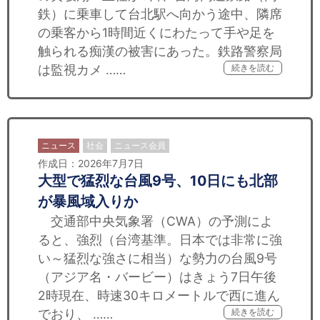
鉄）に乗車して台北駅へ向かう途中、隣席
の乗客から1時間近くにわたって手や足を
触られる痴漢の被害にあった。鉄路警察局
は監視カメ ……
続きを読む
ニュース
社会
ニュース会員
作成日：2026年7月7日
大型で猛烈な台風9号、10日にも北部
が暴風域入りか
交通部中央気象署（CWA）の予測によ
ると、強烈（台湾基準。日本では非常に強
い～猛烈な強さに相当）な勢力の台風9号
（アジア名・バービー）はきょう7日午後
2時現在、時速30キロメートルで西に進ん
でおり、 ……
続きを読む