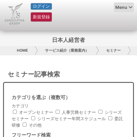
ログイン
HOME
Menu
新規登録
サービス紹介
コラム
日本人経営者
グループ概要
HOME
サービス紹介（業務案内）
セミナー
採用情報
セミナー記事検索
お問い合わせ
日本人にPR
カテゴリを選ぶ（複数可）
カテゴリ
コンサルティング
オープンセミナー
人事労務セミナー
シリーズ
セミナー
シリーズセミナー年間スケジュール
委託
リサーチ
研修
その他
フリーワード検索