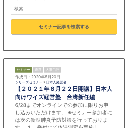
セミナー
経済ニュース
セミナー記事を検索する
労務顧問
ＩＴ
飲食店情報
セミナー
経営
人事労務
作成日：2020年8月20日
シリーズセミナー
日本人経営者
【２０２１年６月２２日開講】日本人
向けワイズ経営塾 台湾新任編
6/28までオンラインでの参加に限りお申
し込みいただけます。 ※セミナー参加者に
は次の新型肺炎予防対策を行っておりま
す。 １．受付にて体温測定を実施し、