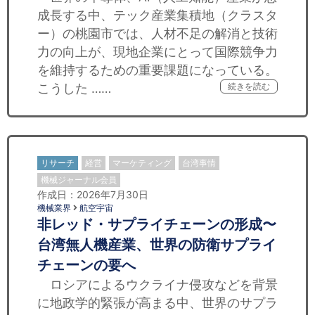
成長する中、テック産業集積地（クラスタ
ー）の桃園市では、人材不足の解消と技術
力の向上が、現地企業にとって国際競争力
を維持するための重要課題になっている。
こうした ……
続きを読む
リサーチ
経営
マーケティング
台湾事情
機械ジャーナル会員
作成日：2026年7月30日
機械業界
航空宇宙
非レッド・サプライチェーンの形成〜
台湾無人機産業、世界の防衛サプライ
チェーンの要へ
ロシアによるウクライナ侵攻などを背景
に地政学的緊張が高まる中、世界のサプラ