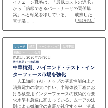
イチェーン戦略は、「最低コストの追求」
から「信頼できるパートナーとの関係構
築」へと軸足を移している。 成熟した
電子製 ……
続きを読む
リサーチ
経営
マーケティング
台湾事情
機械ジャーナル会員
作成日：2026年7月30日
機械業界
技術応用
中華精測、ハイエンド・テスト・イン
ターフェース市場を強化
人工知能（AI）チップの演算性能向上と
消費電力の増大に伴い、半導体後工程にお
ける検査用インターフェースの技術的な要
求水準も急速に高まっている。ムーアの法
則による微細化の進展が鈍化する中、演算