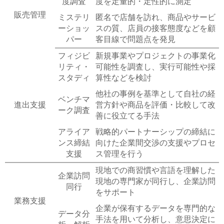
度調査
度を定量的・定性的に測定
販売管理
ミステリ
匿名で店舗を訪れ、商品やサービ
ーショッ
スの質、店員の接客態度などを顧
パー
客目線で問題点を発見
フィジビ
新規事業やプロジェクトの事業化
リティ・
可能性を調査し、実行可能性や採
スタディ
算性などを検討
他社の事例を基準として自社の経
ベンチマ
進出支援
営方針や商品を評価・比較して改
ーク調査
善に役立てる手法
アライア
戦略的パートナーシップの締結に
ンス締結
向けた企業間交渉の支援やプロセ
支援
ス管理を行う
現地での商習慣や言語を理解した
企業訪問
現地の専門家が同行し、企業訪問
同行
をサポート
業務支援
企業が保有するデータを専門的な
データ分
手法を用いて分析し、意思決定に