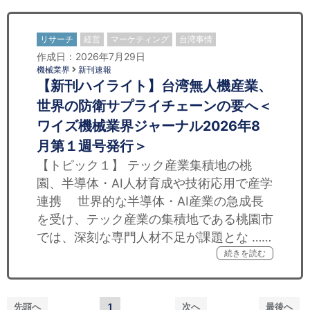
リサーチ
経営
マーケティング
台湾事情
作成日：2026年7月29日
機械業界
新刊速報
【新刊ハイライト】台湾無人機産業、
世界の防衛サプライチェーンの要へ＜
ワイズ機械業界ジャーナル2026年8
月第１週号発行＞
【トピック１】 テック産業集積地の桃
園、半導体・AI人材育成や技術応用で産学
連携 世界的な半導体・AI産業の急成長
を受け、テック産業の集積地である桃園市
では、深刻な専門人材不足が課題とな ……
続きを読む
先頭へ
1
次へ
最後へ