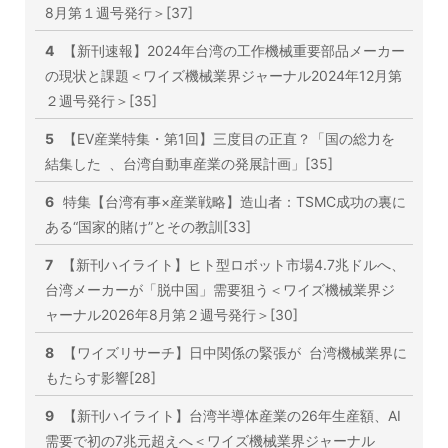
8月第１週号発行＞[37]
4
【新刊速報】2024年台湾の工作機械重要部品メーカー
の現状と課題＜ワイズ機械業界ジャーナル2024年12月第
２週号発行＞[35]
5
【EV産業特集・第1回】三度目の正直？「国の総力を
結集した 、台湾自動車産業の発展計画」[35]
6
特集【台湾有事×産業戦略】造山者：TSMC成功の裏に
ある“国家的賭け”とその教訓[33]
7
【新刊ハイライト】ヒト型ロボット市場4.7兆ドルへ、
台湾メーカーが「脱中国」需要狙う＜ワイズ機械業界ジ
ャーナル2026年8月第２週号発行＞[30]
8
【ワイズリサーチ】日中関係の緊張が 台湾機械業界に
もたらす影響[28]
9
【新刊ハイライト】台湾半導体産業の26年生産額、AI
需要で初の7兆元超えへ＜ワイズ機械業界ジャーナル