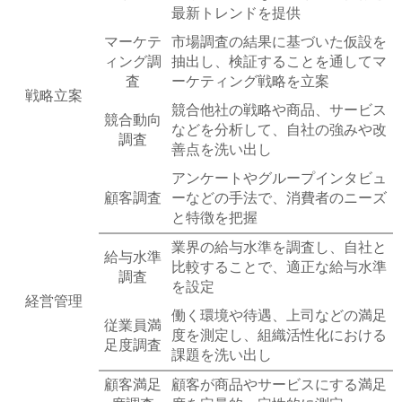
最新トレンドを提供
マーケテ
市場調査の結果に基づいた仮設を
ィング調
抽出し、検証することを通してマ
査
ーケティング戦略を立案
戦略立案
競合他社の戦略や商品、サービス
競合動向
などを分析して、自社の強みや改
調査
善点を洗い出し
アンケートやグループインタビュ
顧客調査
ーなどの手法で、消費者のニーズ
と特徴を把握
業界の給与水準を調査し、自社と
給与水準
比較することで、適正な給与水準
調査
を設定
経営管理
働く環境や待遇、上司などの満足
従業員満
度を測定し、組織活性化における
足度調査
課題を洗い出し
顧客満足
顧客が商品やサービスにする満足