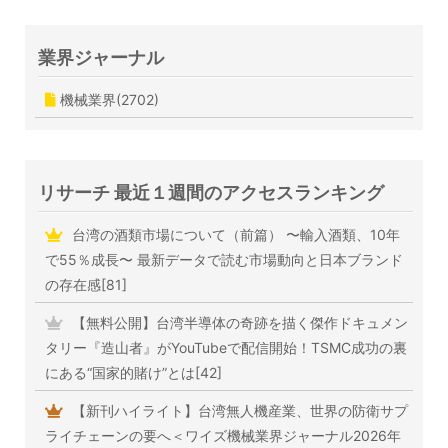
業界ジャーナル
機械業界(2702)
リサーチ 最近１週間のアクセスランキング
台湾の酒類市場について（前篇） 〜輸入酒類、10年
で55％成長〜 最新データで読む市場動向と日本ブランド
の存在感[81]
【無料公開】台湾半導体の奇跡を描く傑作ドキュメン
タリー『造山者』がYouTubeで配信開始！TSMC成功の裏
にある“国家的賭け”とは[42]
【新刊ハイライト】台湾無人機産業、世界の防衛サプ
ライチェーンの要へ＜ワイズ機械業界ジャーナル2026年