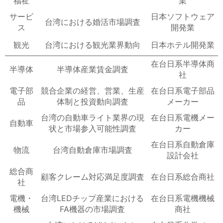
福祉
業
サービ
日本ソフトウェア
台湾における婚活市場調査
ス
開発業
観光
台湾における観光業界動向
日本ホテル開発業
在台日系半導体商
半導体
半導体産業賃金調査
社
電子部
競合企業の経営、営業、生産
在台日系電子部品
品
体制と投資動向調査
メーカー
台湾の自動車ライト業界の現
在台日系電機メー
自動車
状と市場参入可能性調査
カー
在台日系自動倉庫
物流
台湾自動倉庫市場調査
設計会社
総合商
顧客クレーム対応満足度調査
在台日系総合商社
社
電機・
台湾LEDチップ産業における
在台日系電機機械
機械
FA機器の市場調査
商社