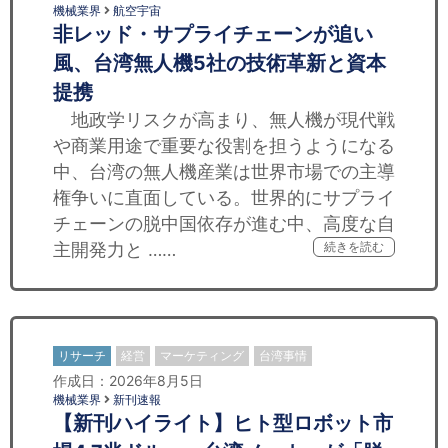
機械業界
航空宇宙
非レッド・サプライチェーンが追い
風、台湾無人機5社の技術革新と資本
提携
地政学リスクが高まり、無人機が現代戦
や商業用途で重要な役割を担うようになる
中、台湾の無人機産業は世界市場での主導
権争いに直面している。世界的にサプライ
チェーンの脱中国依存が進む中、高度な自
主開発力と ……
続きを読む
リサーチ
経営
マーケティング
台湾事情
作成日：2026年8月5日
機械業界
新刊速報
【新刊ハイライト】ヒト型ロボット市