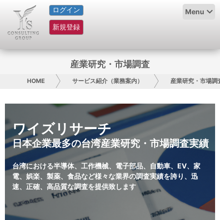
ログイン
HOME
Menu
新規登録
サービス紹介
コラム
産業研究・市場調査
グループ概要
HOME
サービス紹介（業務案内）
産業研究・市場調
採用情報
ワイズリサーチ
お問い合わせ
日本企業最多の台湾産業研究・市場調査実績
日本人にPR
台湾における半導体、工作機械、電子部品、自動車、EV、家
コンサルティング
電、娯楽、製薬、食品など様々な業界の調査実績を誇り、迅
速、正確、高品質な調査を提供致します
リサーチ