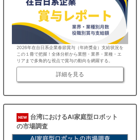
2026年在台日系企業春節賞与（年終獎金）支給状況を
この１冊で把握！全体分析から業態・業界・業種・エ
リアまで多角的な視点で賞与の動向を網羅する。
詳細を見る
台湾におけるAI家庭型ロボット
NEW
の市場調査