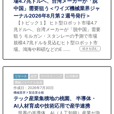
場4.7兆ドルへ、台湾メーカーが「脱
中国」需要狙う＜ワイズ機械業界ジャ
ーナル2026年8月第２週号発行＞
【トピック１】 ヒト型ロボット市場4.7
兆ドルへ、台湾メーカーが「脱中国」需要
狙う モルガン・スタンレーの予測で市場
規模4.7兆ドルを見込むヒト型ロボット市
場。鴻海や和碩などのE ……
続きを読む
リサーチ
経営
マーケティング
台湾事情
機械ジャーナル会員
作成日：2026年7月30日
機械業界
製造業全般
テック産業集積地の桃園、 半導体・
AI人材育成や技術応用で産学連携
世界の半導体、AI（人工知能）産業が急