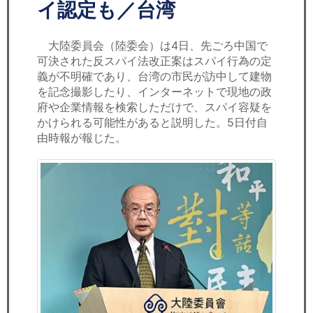
セミナー
イ認定も／台湾
経済ニュース
大陸委員会（陸委会）は4日、先ごろ中国で
可決された反スパイ法改正案はスパイ行為の定
労務顧問
義が不明確であり、台湾の市民が訪中して建物
を記念撮影したり、インターネットで現地の政
ＩＴ
府や企業情報を検索しただけで、スパイ容疑を
かけられる可能性があると説明した。5日付自
由時報が報じた。
飲食店情報