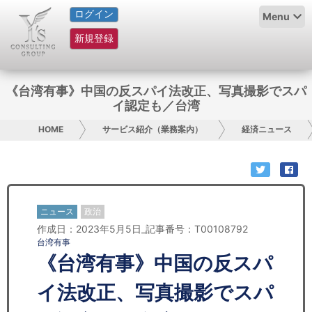
ログイン
HOME
Menu
新規登録
サービス紹介
コラム
《台湾有事》中国の反スパイ法改正、写真撮影でスパ
イ認定も／台湾
グループ概要
HOME
サービス紹介（業務案内）
経済ニュース
採用情報
お問い合わせ
ニュース
政治
日本人にPR
作成日：2023年5月5日_記事番号：T00108792
台湾有事
コンサルティング
《台湾有事》中国の反スパ
リサーチ
イ法改正、写真撮影でスパ