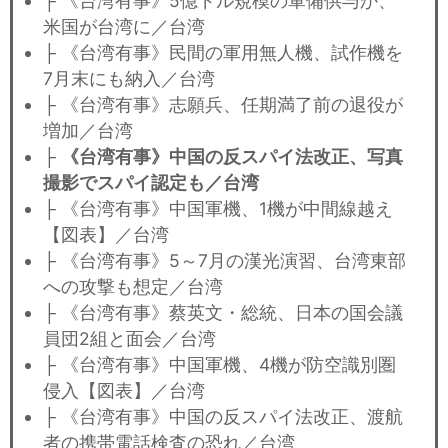
├ 《台湾有事》5億ドル規模の軍備供与か、
米国が台湾に／台湾
├ 《台湾有事》民間の軍用無人機、試作機を
7月末にも納入／台湾
├ 《台湾有事》志願兵、任期満了前の退役が
増加／台湾
├
《台湾有事》中国の反スパイ法改正、写真
撮影でスパイ認定も／台湾
├ 《台湾有事》中国軍機、1機が中間線越え
【図表】／台湾
├ 《台湾有事》5～7月の漢光演習、台湾東部
への攻撃も想定／台湾
├ 《台湾有事》蔡英文・総統、日本の国会議
員団2組と面会／台湾
├ 《台湾有事》中国軍機、4機が防空識別圏
侵入【図表】／台湾
├ 《台湾有事》中国の反スパイ法改正、渡航
者の携帯電話検査の恐れ／台湾