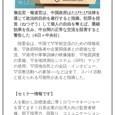
詹志宏・報道官は、中国政府はたびたび法律を
通じて政治的目的を遂行すると指摘。犯罪を捏
造（ねつぞう）して個人の自由を奪えば、萎縮
効果を生み、中台間の正常な交流を阻害すると
警告した（4日＝中央社）
陸委会は、中国で▽学術交流のための情報収
集、▽政府関係者や企業関係者との密接な交
流、▽港湾や軍事訓練の映像撮影、▽地質調査
の実施、▽全地球測位システム（GPS）マップ
の使用、▽現地住民との会話・インタビュー、
▽宗教活動への参加──などは全て、スパイ活動
と捉えられる可能性があると指摘した。
【セミナー情報です】
人を動かし目標達成に導くロワーマネージャー
を育てます！日系企業の台湾人向け監督者研
修。部下指導力、段取り、コミュニケーション