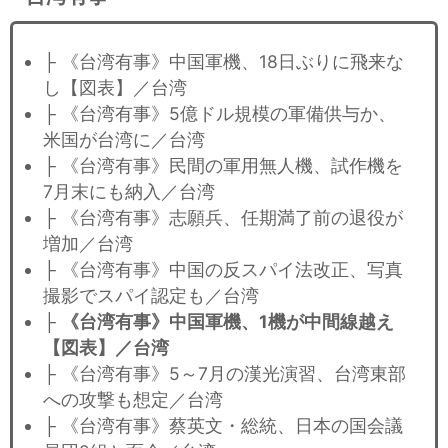
├ 《台湾有事》中国軍機、18日ぶりに飛来な
し【図表】／台湾
├ 《台湾有事》5億ドル規模の軍備供与か、
米国が台湾に／台湾
├ 《台湾有事》民間の軍用無人機、試作機を
7月末にも納入／台湾
├ 《台湾有事》志願兵、任期満了前の退役が
増加／台湾
├ 《台湾有事》中国の反スパイ法改正、写真
撮影でスパイ認定も／台湾
├
《台湾有事》中国軍機、1機が中間線越え
【図表】／台湾
├ 《台湾有事》5～7月の漢光演習、台湾東部
への攻撃も想定／台湾
├ 《台湾有事》蔡英文・総統、日本の国会議