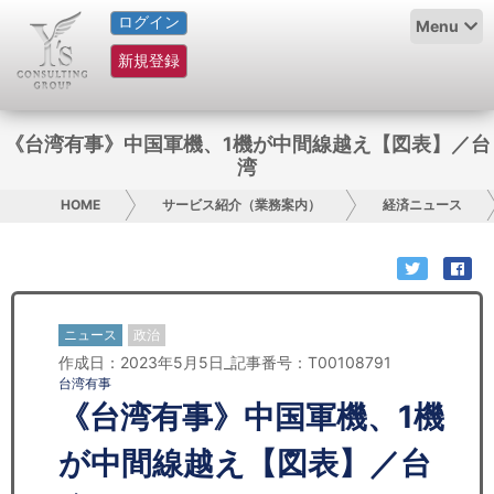
ログイン
HOME
Menu
新規登録
サービス紹介
コラム
《台湾有事》中国軍機、1機が中間線越え【図表】／台
湾
グループ概要
HOME
サービス紹介（業務案内）
経済ニュース
採用情報
お問い合わせ
ニュース
政治
日本人にPR
作成日：2023年5月5日_記事番号：T00108791
台湾有事
コンサルティング
《台湾有事》中国軍機、1機
リサーチ
が中間線越え【図表】／台