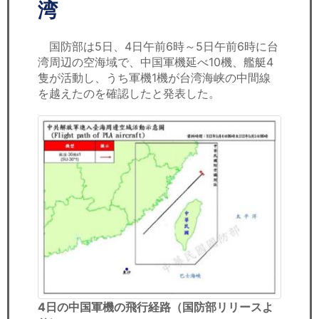
セミナー
湾
経済ニュース
国防部は5日、4日午前6時～5日午前6時に台
湾周辺の空海域で、中国軍機延べ10機、艦艇4
労務顧問
隻が活動し、うち軍機1機が台湾海峡の中間線
を越えたのを確認したと発表した。
ＩＴ
飲食店情報
4日の中国軍機の飛行経路（国防部リリースよ