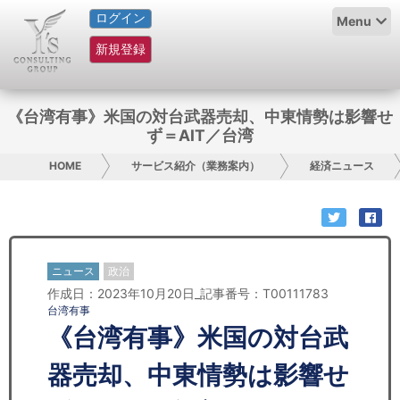
ログイン
HOME
Menu
新規登録
サービス紹介
コラム
《台湾有事》米国の対台武器売却、中東情勢は影響せ
ず＝AIT／台湾
グループ概要
HOME
サービス紹介（業務案内）
経済ニュース
採用情報
お問い合わせ
ニュース
政治
日本人にPR
作成日：2023年10月20日_記事番号：T00111783
台湾有事
コンサルティング
《台湾有事》米国の対台武
リサーチ
器売却、中東情勢は影響せ