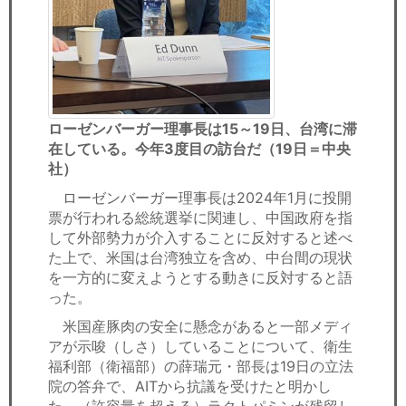
ローゼンバーガー理事長は15～19日、台湾に滞
在している。今年3度目の訪台だ（19日＝中央
社）
ローゼンバーガー理事長は2024年1月に投開
票が行われる総統選挙に関連し、中国政府を指
して外部勢力が介入することに反対すると述べ
た上で、米国は台湾独立を含め、中台間の現状
を一方的に変えようとする動きに反対すると語
った。
米国産豚肉の安全に懸念があると一部メディ
アが示唆（しさ）していることについて、衛生
福利部（衛福部）の薛瑞元・部長は19日の立法
院の答弁で、AITから抗議を受けたと明かし