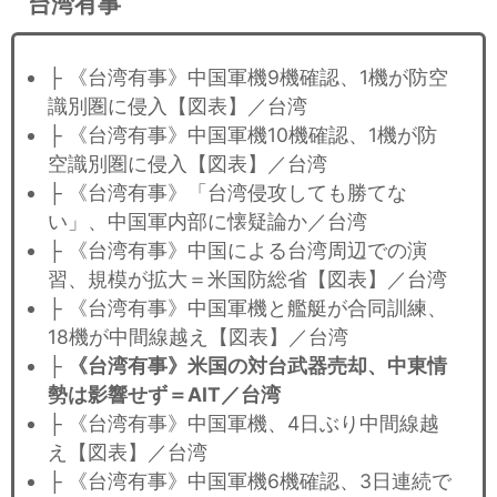
台湾有事
├ 《台湾有事》中国軍機9機確認、1機が防空
識別圏に侵入【図表】／台湾
├ 《台湾有事》中国軍機10機確認、1機が防
空識別圏に侵入【図表】／台湾
├ 《台湾有事》「台湾侵攻しても勝てな
い」、中国軍内部に懐疑論か／台湾
├ 《台湾有事》中国による台湾周辺での演
習、規模が拡大＝米国防総省【図表】／台湾
├ 《台湾有事》中国軍機と艦艇が合同訓練、
18機が中間線越え【図表】／台湾
├
《台湾有事》米国の対台武器売却、中東情
勢は影響せず＝AIT／台湾
├ 《台湾有事》中国軍機、4日ぶり中間線越
え【図表】／台湾
├ 《台湾有事》中国軍機6機確認、3日連続で