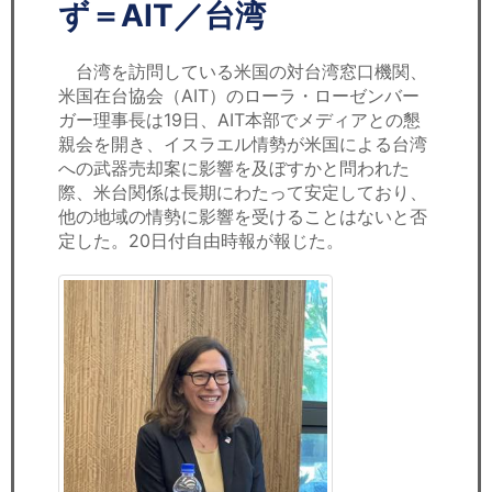
セミナー
ず＝AIT／台湾
経済ニュース
台湾を訪問している米国の対台湾窓口機関、
米国在台協会（AIT）のローラ・ローゼンバー
労務顧問
ガー理事長は19日、AIT本部でメディアとの懇
親会を開き、イスラエル情勢が米国による台湾
ＩＴ
への武器売却案に影響を及ぼすかと問われた
際、米台関係は長期にわたって安定しており、
他の地域の情勢に影響を受けることはないと否
飲食店情報
定した。20日付自由時報が報じた。