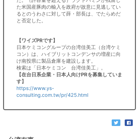
た。（許容量を超える）ラクトパミンが残留し
た米国産豚肉の輸入を政府が故意に見逃してい
るとのうわさに対して薛・部長は、でたらめだ
と否定した。
【ワイズPRです】
日本ケミコングループの台湾佳美工（台湾ケミ
コン）は、ハイブリットコンデンサの増産に向
け南投県に製品倉庫を建設します。
検索は「日本ケミコン 台湾佳美工」。
【在台日系企業・日本人向けPRを募集していま
す】
https://www.ys-
consulting.com.tw/pr/425.html