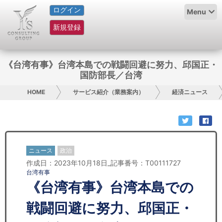
ログイン
HOME
Menu
新規登録
サービス紹介
コラム
《台湾有事》台湾本島での戦闘回避に努力、邱国正・
国防部長／台湾
グループ概要
HOME
サービス紹介（業務案内）
経済ニュース
採用情報
お問い合わせ
ニュース
政治
日本人にPR
作成日：2023年10月18日_記事番号：T00111727
台湾有事
コンサルティング
《台湾有事》台湾本島での
リサーチ
戦闘回避に努力、邱国正・