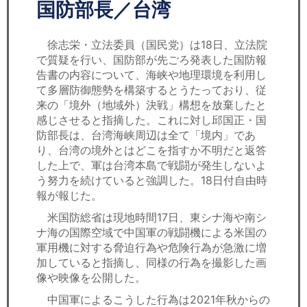
セミナー
国防部長／台湾
経済ニュース
徐志栄・立法委員（国民党）は18日、立法院
で質疑を行い、国防部が先ごろ発表した国防報
労務顧問
告書の内容について、海峡や地理環境を利用し
て多層防御態勢を構築するとうたっており、従
ＩＴ
来の「境外（地域外）決戦」構想を放棄したと
感じさせると指摘した。これに対し邱国正・国
防部長は、台湾海峡周辺は全て「境内」であ
飲食店情報
り、台湾の境外とはどこを指すか不明だと返答
した上で、軍は台湾本島で戦闘が発生しないよ
う努力を続けていると強調した。18日付自由時
報が報じた。
米国防総省は現地時間17日、東シナ海や南シ
ナ海の国際空域で中国軍の戦闘機による米国の
軍用機に対する脅迫行為や危険行為が急激に増
加していると指摘し、同様の行為を撮影した画
像や映像を公開した。
中国軍によるこうした行為は2021年秋からの