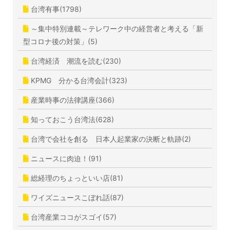
台湾有事(1798)
～集中特別連載～テレワーク中の経営者と考える「新
型コロナ後の対策」(5)
台湾経済 潮流を読む(230)
KPMG 分かる台湾会計(323)
産業時事の法律講座(366)
知っておこう台湾法(628)
台湾で会社を創る 日本人起業家の決断と軌跡(2)
ニュースに肉迫！(91)
総経理のちょっといい店(81)
ワイズニュースこぼれ話(87)
台湾産業ココがスゴイ(57)