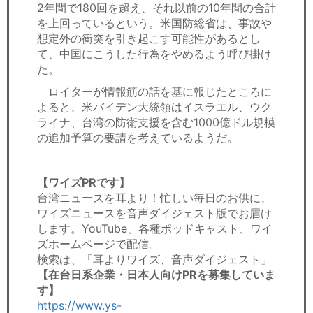
2年間で180回を超え、それ以前の10年間の合計
を上回っているという。米国防総省は、事故や
想定外の衝突を引き起こす可能性があるとし
て、中国にこうした行為をやめるよう呼び掛け
た。
ロイターが情報筋の話を基に報じたところに
よると、米バイデン大統領はイスラエル、ウク
ライナ、台湾の防衛支援を含む1000億ドル規模
の追加予算の要請を考えているようだ。
【ワイズPRです】
台湾ニュースを耳より！忙しい毎日のお供に、
ワイズニュースを音声ダイジェスト版でお届け
します。YouTube、各種ポッドキャスト、ワイ
ズホームページで配信。
検索は、「耳よりワイズ、音声ダイジェスト」
【在台日系企業・日本人向けPRを募集していま
す】
https://www.ys-