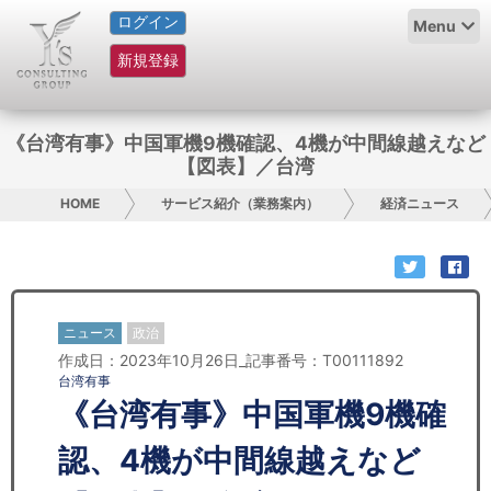
ログイン
HOME
Menu
新規登録
サービス紹介
コラム
《台湾有事》中国軍機9機確認、4機が中間線越えなど
【図表】／台湾
グループ概要
HOME
サービス紹介（業務案内）
経済ニュース
採用情報
お問い合わせ
ニュース
政治
日本人にPR
作成日：2023年10月26日_記事番号：T00111892
台湾有事
コンサルティング
《台湾有事》中国軍機9機確
リサーチ
認、4機が中間線越えなど