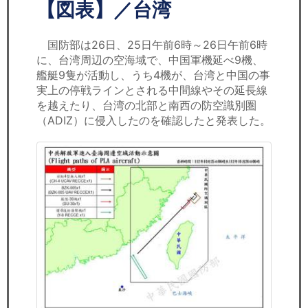
セミナー
【図表】／台湾
経済ニュース
国防部は26日、25日午前6時～26日午前6時
に、台湾周辺の空海域で、中国軍機延べ9機、
労務顧問
艦艇9隻が活動し、うち4機が、台湾と中国の事
実上の停戦ラインとされる中間線やその延長線
ＩＴ
を越えたり、台湾の北部と南西の防空識別圏
（ADIZ）に侵入したのを確認したと発表した。
飲食店情報