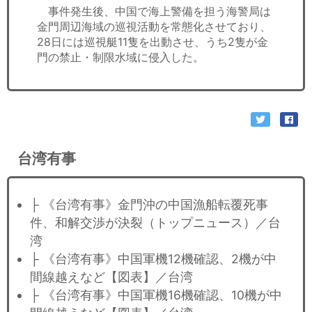
事件発生後、中国で海上警備を担う海警局は
金門周辺海域の巡視活動を常態化させており、
28日には巡視艇11隻を出動させ、うち2隻が金
門の禁止・制限水域に侵入した。
台湾有事
├ 《台湾有事》金門沖の中国漁船転覆死事
件、和解交渉が決裂（トップニュース）／台
湾
├ 《台湾有事》中国軍機12機確認、2機が中
間線越えなど【図表】／台湾
├ 《台湾有事》中国軍機16機確認、10機が中