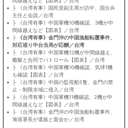
間線越えなど【図表】／台湾
├ 《台湾有事》国民党副主席が訪中、国台弁
主任と会談／台湾
├ 《台湾有事》中国軍機10機確認、3機が中
間線越えなど【図表】／台湾
├
《台湾有事》金門沖の中国漁船転覆事件、
対応巡り中台当局が応酬／台湾
├ 《台湾有事》中国軍機12機が中間線越え、
艦艇と合同でパトロール【図表】／台湾
├ 《台湾有事》中国軍機10機確認、気球1機
も確認【図表】／台湾
├ 《台湾有事》中国の監視船5隻、金門の禁
止・制限水域に侵入／台湾
├ 《台湾有事》中国軍機11機確認、2機が中
間線越えなど【図表】／台湾
├ 《台湾有事》金門沖の中国漁船転覆事件、
海巡署長が遺族と面会か／台湾