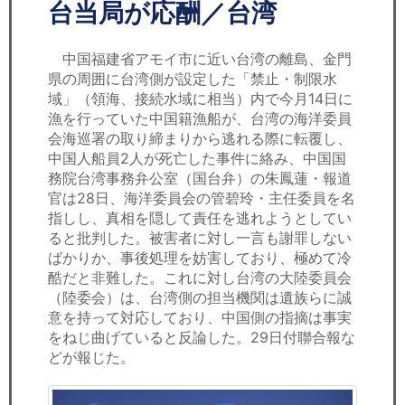
セミナー
台当局が応酬／台湾
経済ニュース
中国福建省アモイ市に近い台湾の離島、金門
県の周囲に台湾側が設定した「禁止・制限水
労務顧問
域」（領海、接続水域に相当）内で今月14日に
漁を行っていた中国籍漁船が、台湾の海洋委員
ＩＴ
会海巡署の取り締まりから逃れる際に転覆し、
中国人船員2人が死亡した事件に絡み、中国国
務院台湾事務弁公室（国台弁）の朱鳳蓮・報道
飲食店情報
官は28日、海洋委員会の管碧玲・主任委員を名
指しし、真相を隠して責任を逃れようとしてい
ると批判した。被害者に対し一言も謝罪しない
ばかりか、事後処理を妨害しており、極めて冷
酷だと非難した。これに対し台湾の大陸委員会
（陸委会）は、台湾側の担当機関は遺族らに誠
意を持って対応しており、中国側の指摘は事実
をねじ曲げていると反論した。29日付聯合報な
どが報じた。