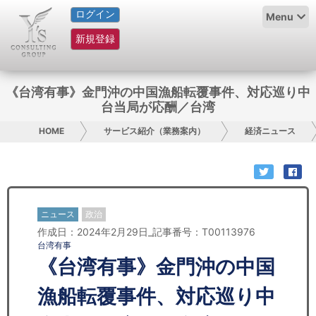
ログイン
HOME
Menu
新規登録
サービス紹介
コラム
《台湾有事》金門沖の中国漁船転覆事件、対応巡り中
台当局が応酬／台湾
グループ概要
HOME
サービス紹介（業務案内）
経済ニュース
採用情報
お問い合わせ
ニュース
政治
日本人にPR
作成日：2024年2月29日_記事番号：T00113976
台湾有事
コンサルティング
《台湾有事》金門沖の中国
リサーチ
漁船転覆事件、対応巡り中