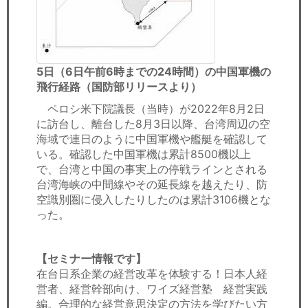
5日（6日午前6時までの24時間）の中国軍機の
飛行経路（国防部リリースより）
ペロシ米下院議長（当時）が2022年8月2日
に訪台し、離台した8月3日以降、台湾周辺の空
海域で連日のように中国軍機や艦艇を確認して
いる。確認した中国軍機は累計8500機以上
で、台湾と中国の事実上の停戦ラインとされる
台湾海峡の中間線やその延長線を越えたり、防
空識別圏に侵入したりしたのは累計3106機とな
った。
【セミナー情報です】
在台日系企業の経営改革を体験する！日本人経
営者、経営幹部向け、ワイズ経営塾 経営実践
編。合理的な経営意思決定の方法を学びたい方