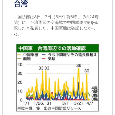
セミナー
台湾
経済ニュース
国防部は8日、7日（8日午前6時までの24時
間）に、台湾周辺の空海域で中国艦艇4隻を確
労務顧問
認したと発表した。中国軍機は確認しなかっ
た。
ＩＴ
飲食店情報