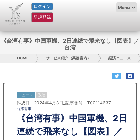
ログイン
HOME
Menu
新規登録
サービス紹介
コラム
《台湾有事》中国軍機、2日連続で飛来なし【図表】／
台湾
グループ概要
HOME
サービス紹介（業務案内）
経済ニュース
採用情報
お問い合わせ
ニュース
政治
日本人にPR
作成日：2024年4月8日_記事番号：T00114637
台湾有事
コンサルティング
《台湾有事》中国軍機、2日
リサーチ
連続で飛来なし【図表】／