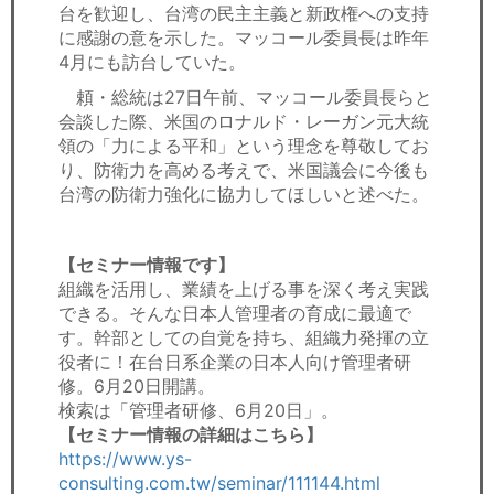
台を歓迎し、台湾の民主主義と新政権への支持
に感謝の意を示した。マッコール委員長は昨年
4月にも訪台していた。
頼・総統は27日午前、マッコール委員長らと
会談した際、米国のロナルド・レーガン元大統
領の「力による平和」という理念を尊敬してお
り、防衛力を高める考えで、米国議会に今後も
台湾の防衛力強化に協力してほしいと述べた。
【セミナー情報です】
組織を活用し、業績を上げる事を深く考え実践
できる。そんな日本人管理者の育成に最適で
す。幹部としての自覚を持ち、組織力発揮の立
役者に！在台日系企業の日本人向け管理者研
修。6月20日開講。
検索は「管理者研修、6月20日」。
【セミナー情報の詳細はこちら】
https://www.ys-
consulting.com.tw/seminar/111144.html