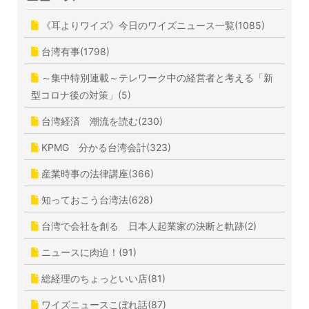
《耳よりワイズ》今日のワイズニュース一覧(1085)
台湾有事(1798)
～集中特別連載～テレワーク中の経営者と考える「新
型コロナ後の対策」(5)
台湾経済 潮流を読む(230)
KPMG 分かる台湾会計(323)
産業時事の法律講座(366)
知っておこう台湾法(628)
台湾で会社を創る 日本人起業家の決断と軌跡(2)
ニュースに肉迫！(91)
総経理のちょっといい店(81)
ワイズニュースこぼれ話(87)