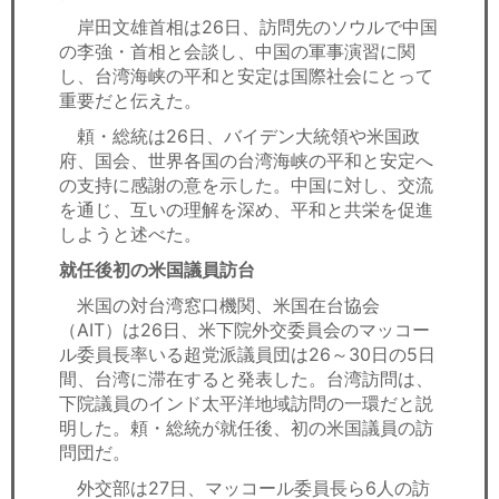
岸田文雄首相は26日、訪問先のソウルで中国
の李強・首相と会談し、中国の軍事演習に関
し、台湾海峡の平和と安定は国際社会にとって
重要だと伝えた。
頼・総統は26日、バイデン大統領や米国政
府、国会、世界各国の台湾海峡の平和と安定へ
の支持に感謝の意を示した。中国に対し、交流
を通じ、互いの理解を深め、平和と共栄を促進
しようと述べた。
就任後初の米国議員訪台
米国の対台湾窓口機関、米国在台協会
（AIT）は26日、米下院外交委員会のマッコー
ル委員長率いる超党派議員団は26～30日の5日
間、台湾に滞在すると発表した。台湾訪問は、
下院議員のインド太平洋地域訪問の一環だと説
明した。頼・総統が就任後、初の米国議員の訪
問団だ。
外交部は27日、マッコール委員長ら6人の訪