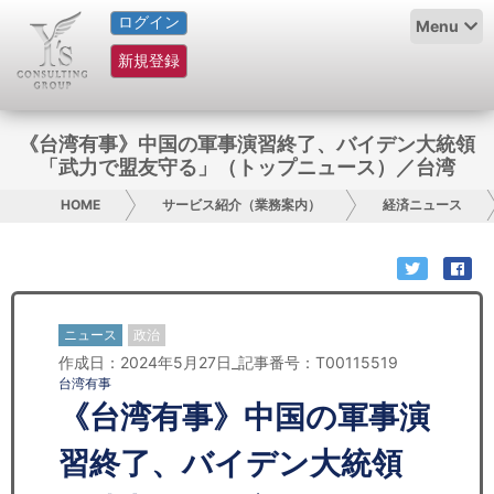
ログイン
HOME
Menu
新規登録
サービス紹介
コラム
《台湾有事》中国の軍事演習終了、バイデン大統領
「武力で盟友守る」（トップニュース）／台湾
グループ概要
HOME
サービス紹介（業務案内）
経済ニュース
採用情報
お問い合わせ
ニュース
政治
日本人にPR
作成日：2024年5月27日_記事番号：T00115519
台湾有事
コンサルティング
《台湾有事》中国の軍事演
リサーチ
習終了、バイデン大統領