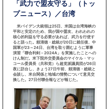
セミナー
「武力で盟友守る」（トッ
プニュース）／台湾
経済ニュース
労務顧問
米バイデン大統領は25日、米国は台湾海峡の
平和と安定のため、我が国や盟友、われわれの
核心的利益を守る必要があれば、武力を行使す
ＩＴ
ると語った。頼清徳・総統が20日に就任後、中
国軍が23～24日、台湾を取り囲むように軍事
飲食店情報
演習「聯合利剣－2024A」を実施したことへの
けん制だ。米下院外交委員会のマイケル・マッ
コール委員長（共和党）ら超党派議員団が26日
夜に訪台し、きょう27日午前、頼清徳・総統と
会談し、米台関係と地域の情勢について意見交
換した。27日付聯合報などが報じた。