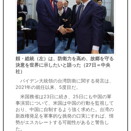
頼・総統（左）は、防衛力を高め、故郷を守る
決意を世界に示したいと語った（27日＝中央
社）
バイデン大統領の台湾防衛に関する発言は、
2021年の就任以来、5度目だ。
米国務省は23日に続き、25日にも中国の軍
事演習について、米国は中国の行動を監視して
おり、中国に自制するよう強く求めた。台湾の
新政権発足を軍事的な挑発の口実にすれば、情
勢がエスカレートする可能性があると警告し
た。