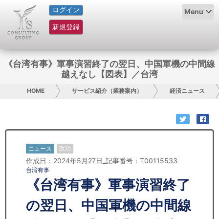
ログイン
HOME
Menu
新規登録
サービス紹介
コラム
《台湾有事》軍事演習終了の翌日、中国軍機の中間線
越えなし【図表】／台湾
グループ概要
HOME
サービス紹介（業務案内）
経済ニュース
採用情報
お問い合わせ
ニュース
政治
日本人にPR
作成日：2024年5月27日_記事番号：T00115533
台湾有事
コンサルティング
《台湾有事》軍事演習終了
リサーチ
の翌日、中国軍機の中間線