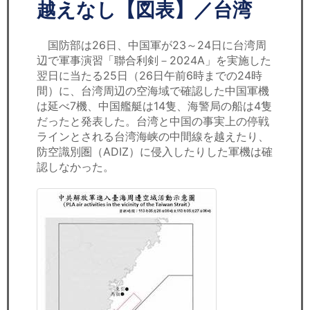
セミナー
越えなし【図表】／台湾
経済ニュース
国防部は26日、中国軍が23～24日に台湾周
辺で軍事演習「聯合利剣－2024A」を実施した
労務顧問
翌日に当たる25日（26日午前6時までの24時
間）に、台湾周辺の空海域で確認した中国軍機
ＩＴ
は延べ7機、中国艦艇は14隻、海警局の船は4隻
だったと発表した。台湾と中国の事実上の停戦
ラインとされる台湾海峡の中間線を越えたり、
飲食店情報
防空識別圏（ADIZ）に侵入したりした軍機は確
認しなかった。