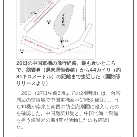
26日の中国軍機の飛行経路。最も近いところ
で、鵝鑾鼻（屏東県恒春鎮）から44カイリ（約
81キロメートル）の距離まで接近した（国防部
リリースより）
26日（27日午前6時までの24時間）は、台湾
周辺の空海域で中国軍機延べ21機を確認し、う
ち10機が南東と南西の防空識別圏に侵入したの
を確認した。中国艦艇11隻と、中国で海上警備
を担う海警局の船4隻が活動したのも確認し
た。