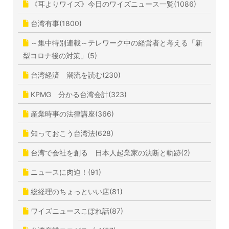
《耳よりワイズ》今日のワイズニュース一覧(1086)
台湾有事(1800)
～集中特別連載～テレワーク中の経営者と考える「新
型コロナ後の対策」(5)
台湾経済 潮流を読む(230)
KPMG 分かる台湾会計(323)
産業時事の法律講座(366)
知っておこう台湾法(628)
台湾で会社を創る 日本人起業家の決断と軌跡(2)
ニュースに肉迫！(91)
総経理のちょっといい店(81)
ワイズニュースこぼれ話(87)