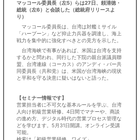
マッコール委員長（左5）らは27日、頼清徳・
総統（左6）と会談した（総統府リリースよ
り）
マッコール委員長は、台湾は対艦ミサイル
「ハープーン」など抑止力兵器を調達し、海上
戦力を集中的に強化すべきとの見方を示した。
台湾海峡で有事があれば、米国は台湾を支持
するかと問われ、同行した下院の親台派議員聯
盟、台湾連線（コーカス）のアンディ・バー共
同委員長（共和党）は、米国が台湾海峡の現状
と平和を守る決意に疑いはないと語った。
【セミナー情報です】
営業担当者に不可欠な基本ルールを学ぶ、台湾
人向け初級営業研修。4日間でマナーや、商談
の進め方、デジタル時代の営業プロセス管理な
どを学びます。5月31日開講。オンライン受講
可能。
検索は「初級営業研修、ワイズ」。