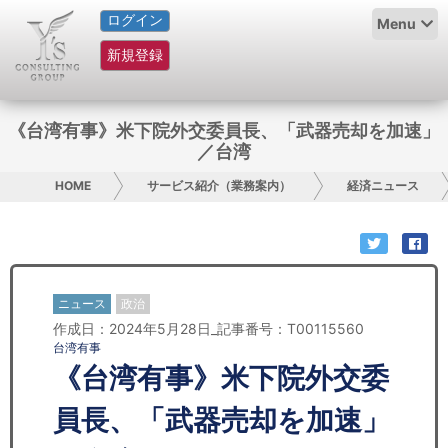
ログイン
HOME
Menu
新規登録
サービス紹介
コラム
《台湾有事》米下院外交委員長、「武器売却を加速」
／台湾
グループ概要
HOME
サービス紹介（業務案内）
経済ニュース
採用情報
お問い合わせ
ニュース
政治
日本人にPR
作成日：2024年5月28日_記事番号：T00115560
台湾有事
コンサルティング
《台湾有事》米下院外交委
リサーチ
員長、「武器売却を加速」