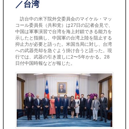
セミナー
／台湾
経済ニュース
訪台中の米下院外交委員会のマイケル・マッ
コール委員長（共和党）は27日の記者会見で、
労務顧問
中国は軍事演習で台湾を海上封鎖できる能力を
示したと指摘し、中国軍の台湾上陸を阻止する
ＩＴ
抑止力が必要と語った。米国当局に対し、台湾
への武器売却を急ぐよう掛け合うと語った。現
行では、武器の引き渡しに2〜5年かかる。28
飲食店情報
日付中国時報などが報じた。