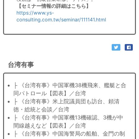
【セミナー情報の詳細はこちら】
https://www.ys-
consulting.com.tw/seminar/111141.html
台湾有事
├ 《台湾有事》中国軍機38機飛来、艦艇と合
同パトロール【図表】／台湾
├ 《台湾有事》米上院議員団も訪台、頼清
徳・総統と会談／台湾
├ 《台湾有事》中国軍機13機確認、3機が中
間線越えなど【図表】／台湾
├ 《台湾有事》中国海警局の船舶、金門の制