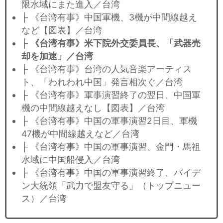
限水域にまた進入／台湾
├ 《台湾有事》中国軍機、3機が中間線越え
など【図表】／台湾
├
《台湾有事》米下院外交委員長、「武器売
却を加速」／台湾
├ 《台湾有事》台湾の人気音楽アーティス
ト、「われわれ中国」発言相次ぐ／台湾
├ 《台湾有事》軍事演習終了の翌日、中国軍
機の中間線越えなし【図表】／台湾
├ 《台湾有事》中国の軍事演習2日目、軍機
47機が中間線越えなど／台湾
├ 《台湾有事》中国の軍事演習、金門・馬祖
水域に中国船侵入／台湾
├ 《台湾有事》中国の軍事演習終了、バイデ
ン大統領「武力で盟友守る」（トップニュー
ス）／台湾