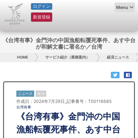
ログイン
HOME
Menu
新規登録
サービス紹介
コラム
《台湾有事》金門沖の中国漁船転覆死事件、あす中台
が和解文書に署名か／台湾
グループ概要
HOME
サービス紹介（業務案内）
経済ニュース
採用情報
お問い合わせ
ニュース
政治
日本人にPR
作成日：2024年7月29日_記事番号：T00116685
台湾有事
コンサルティング
《台湾有事》金門沖の中国
リサーチ
漁船転覆死事件、あす中台