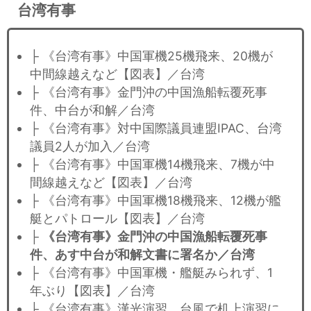
台湾有事
├ 《台湾有事》中国軍機25機飛来、20機が
中間線越えなど【図表】／台湾
├ 《台湾有事》金門沖の中国漁船転覆死事
件、中台が和解／台湾
├ 《台湾有事》対中国際議員連盟IPAC、台湾
議員2人が加入／台湾
├ 《台湾有事》中国軍機14機飛来、7機が中
間線越えなど【図表】／台湾
├ 《台湾有事》中国軍機18機飛来、12機が艦
艇とパトロール【図表】／台湾
├
《台湾有事》金門沖の中国漁船転覆死事
件、あす中台が和解文書に署名か／台湾
├ 《台湾有事》中国軍機・艦艇みられず、1
年ぶり【図表】／台湾
├ 《台湾有事》漢光演習、台風で机上演習に