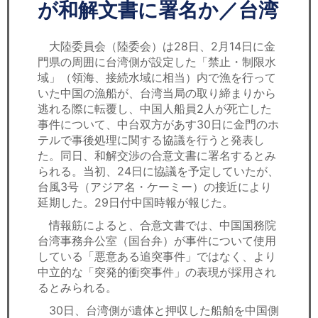
セミナー
が和解文書に署名か／台湾
経済ニュース
大陸委員会（陸委会）は28日、2月14日に金
門県の周囲に台湾側が設定した「禁止・制限水
労務顧問
域」（領海、接続水域に相当）内で漁を行って
いた中国の漁船が、台湾当局の取り締まりから
ＩＴ
逃れる際に転覆し、中国人船員2人が死亡した
事件について、中台双方があす30日に金門のホ
テルで事後処理に関する協議を行うと発表し
飲食店情報
た。同日、和解交渉の合意文書に署名するとみ
られる。当初、24日に協議を予定していたが、
台風3号（アジア名・ケーミー）の接近により
延期した。29日付中国時報が報じた。
情報筋によると、合意文書では、中国国務院
台湾事務弁公室（国台弁）が事件について使用
している「悪意ある追突事件」ではなく、より
中立的な「突発的衝突事件」の表現が採用され
るとみられる。
30日、台湾側が遺体と押収した船舶を中国側