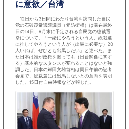
セミナー
に意欲／台湾
経済ニュース
12日から3日間にわたり台湾を訪問した自民
党の石破茂衆議院議員（元防衛相）は滞在最終
労務顧問
日の14日、9月末に予定される自民党の総裁選
挙について、「一緒にやろうという人、総裁選
ＩＴ
に推してやろうという人が（出馬に必要な）20
人いれば、ぜひとも出馬したい」と述べた。ま
た日本は誰が政権を握っても（日台関係に関す
飲食店情報
る）基本的なスタンスが変わることはないと強
調した。日本の岸田文雄首相は同日午前の記者
会見で、総裁選には出馬しないとの意向を表明
した。15日付自由時報などが報じた。