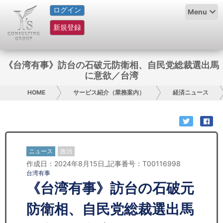
ログイン
HOME
Menu
新規登録
サービス紹介
コラム
《台湾有事》訪台の石破元防衛相、自民党総裁選出馬
に意欲／台湾
グループ概要
HOME
サービス紹介（業務案内）
経済ニュース
採用情報
お問い合わせ
ニュース
政治
日本人にPR
作成日：2024年8月15日_記事番号：T00116998
台湾有事
コンサルティング
《台湾有事》訪台の石破元
リサーチ
防衛相、自民党総裁選出馬