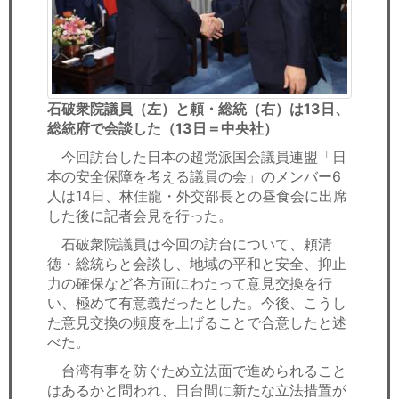
石破衆院議員（左）と頼・総統（右）は13日、
総統府で会談した（13日＝中央社）
今回訪台した日本の超党派国会議員連盟「日
本の安全保障を考える議員の会」のメンバー6
人は14日、林佳龍・外交部長との昼食会に出席
した後に記者会見を行った。
石破衆院議員は今回の訪台について、頼清
徳・総統らと会談し、地域の平和と安全、抑止
力の確保など各方面にわたって意見交換を行
い、極めて有意義だったとした。今後、こうし
た意見交換の頻度を上げることで合意したと述
べた。
台湾有事を防ぐため立法面で進められること
はあるかと問われ、日台間に新たな立法措置が