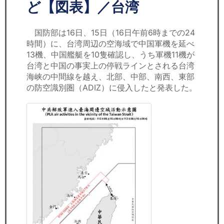
セミナー
ど【図表】／台湾
経済ニュース
国防部は16日、15日（16日午前6時までの24
時間）に、台湾周辺の空海域で中国軍機を延べ
労務顧問
13機、中国艦艇を10隻確認し、うち軍機11機が
台湾と中国の事実上の停戦ラインとされる台湾
ＩＴ
海峡の中間線を越え、北部、中部、南西、東部
の防空識別圏（ADIZ）に侵入したと発表した。
飲食店情報