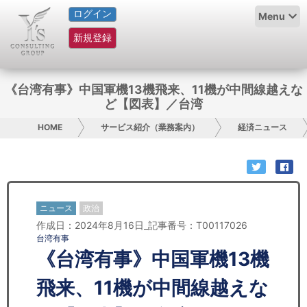
ログイン
HOME
Menu
新規登録
サービス紹介
コラム
《台湾有事》中国軍機13機飛来、11機が中間線越えな
ど【図表】／台湾
グループ概要
HOME
サービス紹介（業務案内）
経済ニュース
採用情報
お問い合わせ
ニュース
政治
日本人にPR
作成日：2024年8月16日_記事番号：T00117026
台湾有事
コンサルティング
《台湾有事》中国軍機13機
リサーチ
飛来、11機が中間線越えな