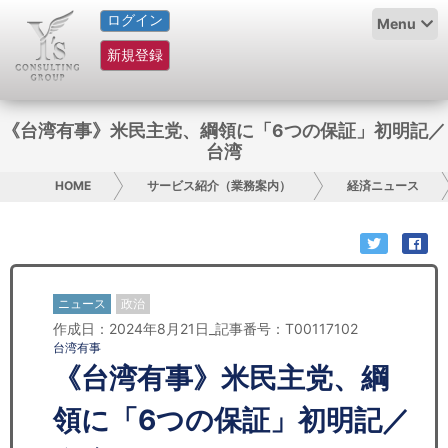
ログイン
HOME
Menu
新規登録
サービス紹介
コラム
《台湾有事》米民主党、綱領に「6つの保証」初明記／
台湾
グループ概要
HOME
サービス紹介（業務案内）
経済ニュース
採用情報
お問い合わせ
ニュース
政治
日本人にPR
作成日：2024年8月21日_記事番号：T00117102
台湾有事
コンサルティング
《台湾有事》米民主党、綱
リサーチ
領に「6つの保証」初明記／