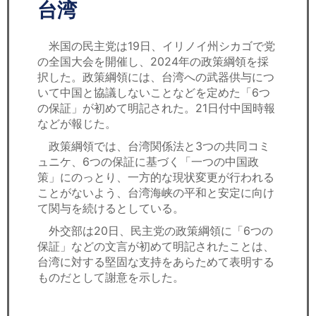
セミナー
台湾
経済ニュース
米国の民主党は19日、イリノイ州シカゴで党
の全国大会を開催し、2024年の政策綱領を採
労務顧問
択した。政策綱領には、台湾への武器供与につ
いて中国と協議しないことなどを定めた「6つ
ＩＴ
の保証」が初めて明記された。21日付中国時報
などが報じた。
飲食店情報
政策綱領では、台湾関係法と3つの共同コミ
ュニケ、6つの保証に基づく「一つの中国政
策」にのっとり、一方的な現状変更が行われる
ことがないよう、台湾海峡の平和と安定に向け
て関与を続けるとしている。
外交部は20日、民主党の政策綱領に「6つの
保証」などの文言が初めて明記されたことは、
台湾に対する堅固な支持をあらためて表明する
ものだとして謝意を示した。