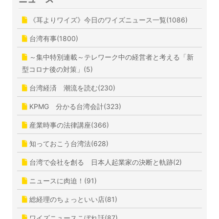
《耳よりワイズ》今日のワイズニュース一覧(1086)
台湾有事(1800)
～集中特別連載～テレワーク中の経営者と考える「新
型コロナ後の対策」(5)
台湾経済 潮流を読む(230)
KPMG 分かる台湾会計(323)
産業時事の法律講座(366)
知っておこう台湾法(628)
台湾で会社を創る 日本人起業家の決断と軌跡(2)
ニュースに肉迫！(91)
総経理のちょっといい店(81)
ワイズニュースこぼれ話(87)