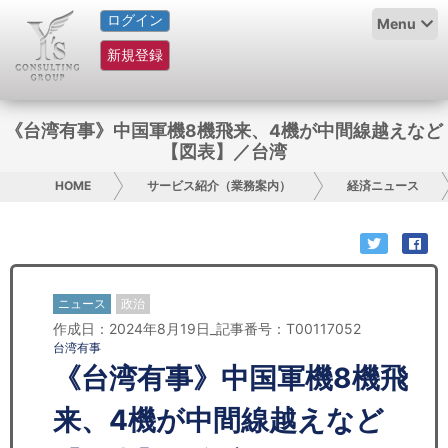
ログイン
HOME
Menu
新規登録
サービス紹介
コラム
《台湾有事》中国軍機8機飛来、4機が中間線越えなど
【図表】／台湾
グループ概要
HOME
サービス紹介（業務案内）
経済ニュース
採用情報
お問い合わせ
ニュース
政治
日本人にPR
作成日：2024年8月19日_記事番号：T00117052
台湾有事
コンサルティング
《台湾有事》中国軍機8機飛
リサーチ
来、4機が中間線越えなど