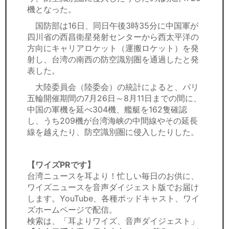
機となった。
国防部は16日、同日午後3時35分に中国軍が
四川省の西昌衛星発射センターから西太平洋の
方向にキャリアロケット（運搬ロケット）を発
射し、台湾の南西の防空識別圏を通過したと発
表した。
大陸委員会（陸委会）の統計によると、パリ
五輪開催期間の7月26日～8月11日までの間に、
中国の軍機を延べ304機、艦艇を162隻確認
し、うち209機が台湾海峡の中間線やその延長
線を越えたり、防空識別圏に侵入したりした。
【ワイズPRです】
台湾ニュースを耳より！忙しい毎日のお供に、
ワイズニュースを音声ダイジェスト版でお届け
します。YouTube、各種ポッドキャスト、ワイ
ズホームページで配信。
検索は、「耳よりワイズ、音声ダイジェスト」