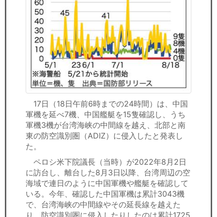
17日（18日午前6時までの24時間）は、中国
軍機を延べ7機、中国艦艇を15隻確認し、うち
軍機3機が台湾海峡の中間線を越え、北部と南
東の防空識別圏（ADIZ）に侵入したと発表し
た。
ペロシ米下院議長（当時）が2022年8月2日
に訪台し、離台した8月3日以降、台湾周辺の空
海域で連日のように中国軍機や艦艇を確認して
いる。今年、確認した中国軍機は累計3043機
で、台湾海峡の中間線やその延長線を越えた
り、防空識別圏に侵入したりしたのは累計1725