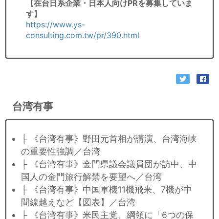
【在台日系企業・日本人向けPRを募集していま
す】
https://www.ys-
consulting.com.tw/pr/390.html
台湾有事
├ 《台湾有事》野田元首相が講演、台湾海峡
の重要性強調／台湾
├ 《台湾有事》金門県議会議員団が訪中、中
国人の金門旅行解禁を要望へ／台湾
├ 《台湾有事》中国軍機11機飛来、7機が中
間線越えなど【図表】／台湾
├ 《台湾有事》米民主党、綱領に「6つの保