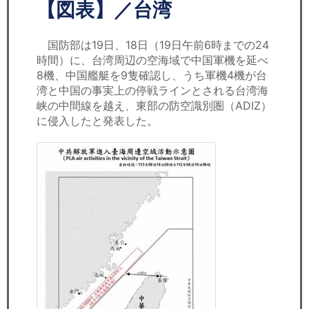
セミナー
【図表】／台湾
経済ニュース
国防部は19日、18日（19日午前6時までの24
時間）に、台湾周辺の空海域で中国軍機を延べ
労務顧問
8機、中国艦艇を9隻確認し、うち軍機4機が台
湾と中国の事実上の停戦ラインとされる台湾海
ＩＴ
峡の中間線を越え、東部の防空識別圏（ADIZ）
に侵入したと発表した。
飲食店情報