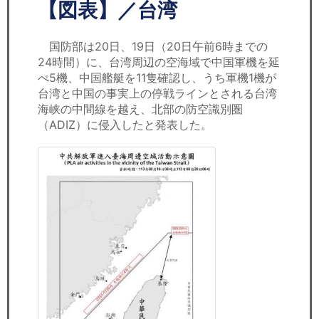
セミナー
【図表】／台湾
経済ニュース
国防部は20日、19日（20日午前6時までの
24時間）に、台湾周辺の空海域で中国軍機を延
労務顧問
べ5機、中国艦艇を11隻確認し、うち軍機1機が
台湾と中国の事実上の停戦ラインとされる台湾
ＩＴ
海峡の中間線を越え、北部の防空識別圏
（ADIZ）に侵入したと発表した。
飲食店情報