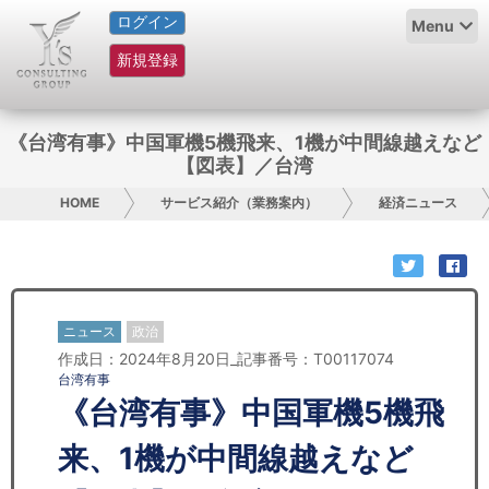
ログイン
HOME
Menu
新規登録
サービス紹介
コラム
《台湾有事》中国軍機5機飛来、1機が中間線越えなど
【図表】／台湾
グループ概要
HOME
サービス紹介（業務案内）
経済ニュース
採用情報
お問い合わせ
ニュース
政治
日本人にPR
作成日：2024年8月20日_記事番号：T00117074
台湾有事
コンサルティング
《台湾有事》中国軍機5機飛
リサーチ
来、1機が中間線越えなど