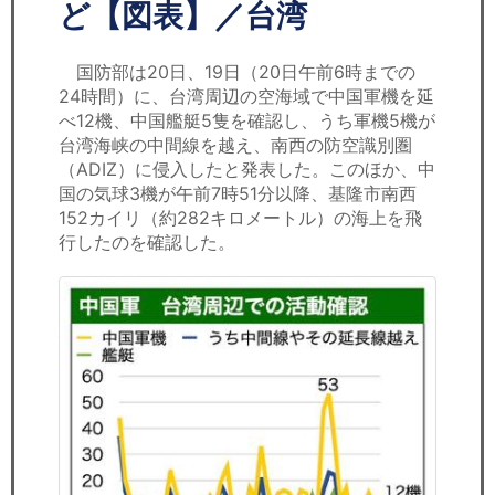
セミナー
ど【図表】／台湾
経済ニュース
国防部は20日、19日（20日午前6時までの
24時間）に、台湾周辺の空海域で中国軍機を延
労務顧問
べ12機、中国艦艇5隻を確認し、うち軍機5機が
台湾海峡の中間線を越え、南西の防空識別圏
ＩＴ
（ADIZ）に侵入したと発表した。このほか、中
国の気球3機が午前7時51分以降、基隆市南西
152カイリ（約282キロメートル）の海上を飛
飲食店情報
行したのを確認した。