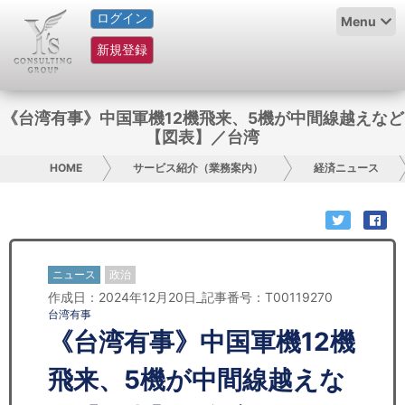
ログイン
HOME
Menu
新規登録
サービス紹介
コラム
《台湾有事》中国軍機12機飛来、5機が中間線越えなど
【図表】／台湾
グループ概要
HOME
サービス紹介（業務案内）
経済ニュース
採用情報
お問い合わせ
ニュース
政治
日本人にPR
作成日：2024年12月20日_記事番号：T00119270
台湾有事
コンサルティング
《台湾有事》中国軍機12機
リサーチ
飛来、5機が中間線越えな