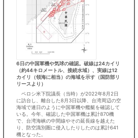
6日の中国軍機や気球の確認。破線は24カイリ
（約44キロメートル、接続水域）、実線は12
カイリ（領海に相当）の海域を示す（国防部リ
リースより）
ペロシ米下院議長（当時）が2022年8月2日
に訪台し、離台した8月3日以降、台湾周辺の空
海域で連日のように中国軍機や艦艇を確認して
いる。今年、確認した中国軍機は累計870機
で、台湾海峡の中間線やその延長線を越えた
り、防空識別圏に侵入したりしたのは累計641
機となった。