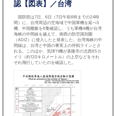
セミナー
認【図表】／台湾
経済ニュース
国防部は7日、6日（7日午前6時までの24時
間）に、台湾周辺の空海域で中国軍機を延べ5
労務顧問
機、中国艦艇を6隻確認し、うち軍機4機が台湾
海峡の中間線を越えて、南西の防空識別圏
ＩＴ
（ADIZ）に侵入したと発表した。台湾海峡の中
間線は、台湾と中国の事実上の停戦ラインとさ
れる。このほか、気球11機が基隆市の北西65カ
飲食店情報
イリ（約120キロメートル）の上空などをそれ
ぞれ飛行していたのを確認した。