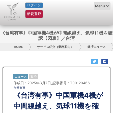
ログイン
HOME
Menu
新規登録
サービス紹介
コラム
《台湾有事》中国軍機4機が中間線越え、気球11機を確
認【図表】／台湾
グループ概要
HOME
サービス紹介（業務案内）
経済ニュース
採用情報
お問い合わせ
ニュース
政治
日本人にPR
作成日：2025年3月7日_記事番号：T00120466
台湾有事
コンサルティング
《台湾有事》中国軍機4機が
リサーチ
中間線越え、気球11機を確