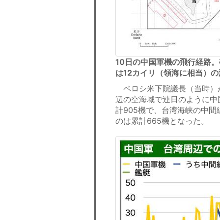
10日の中国軍機の飛行経路。
は12カイリ（領海に相当）
ペロシ米下院議長（当時）が
辺の空海域で連日のように中
計905機で、台湾海峡の中
のは累計665機となった。