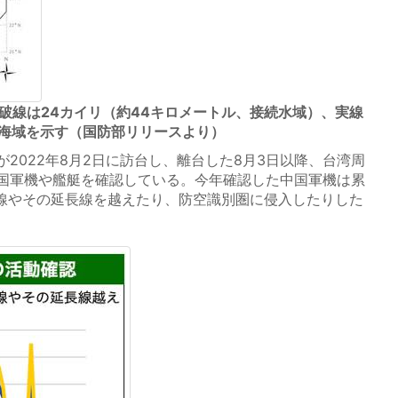
破線は24カイリ（約44キロメートル、接続水域）、実線
の海域を示す（国防部リリースより）
2022年8月2日に訪台し、離台した8月3日以降、台湾周
国軍機や艦艇を確認している。今年確認した中国軍機は累
間線やその延長線を越えたり、防空識別圏に侵入したりした