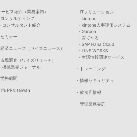
サービス紹介（業務案内）
・ITソリューション
・コンサルティング
- kintone
- コンサルタント紹介
- kintone人事評価システム
- Garoon
・セミナー
- 育て〜る
- SAP Hana Cloud
・経済ニュース（ワイズニュース）
- LINE WORKS
- 生活情報関連サービス
・市場調査（ワイズリサーチ）
- 機械業界ジャーナル
・トレーニング
・労務顧問
・情報セキュリティ
Y’s PR＠taiwan
・飲食店情報
・管理業務委託