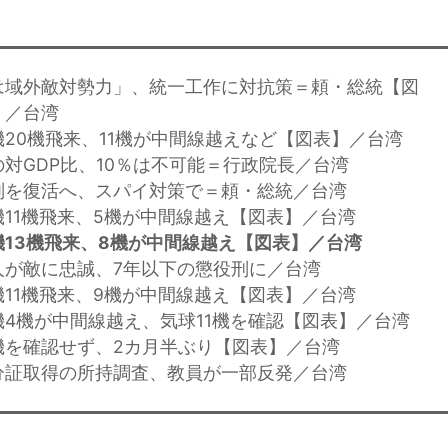
は域外敵対勢力」、統一工作に対抗策＝頼・総統【図
）／台湾
機20機飛来、11機が中間線越えなど【図表】／台湾
の対GDP比、10％は不可能＝行政院長／台湾
判を復活へ、スパイ対策で＝頼・総統／台湾
機11機飛来、5機が中間線越え【図表】／台湾
13機飛来、8機が中間線越え【図表】／台湾
人が敵に忠誠、7年以下の懲役刑に／台湾
機11機飛来、9機が中間線越え【図表】／台湾
機4機が中間線越え、気球11機を確認【図表】／台湾
機を確認せず、2カ月半ぶり【図表】／台湾
分証取得の所持調査、教員が一部反発／台湾