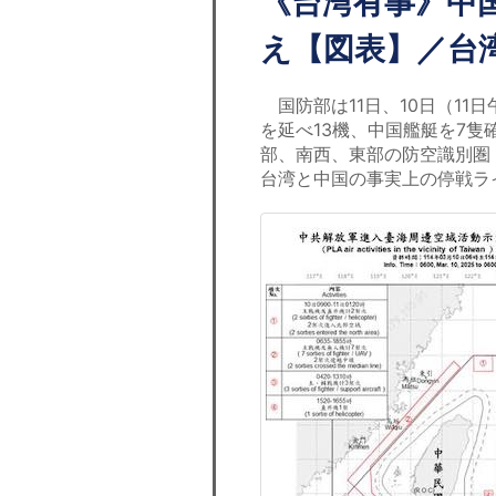
《台湾有事》中国
え【図表】／台
国防部は11日、10日（11
を延べ13機、中国艦艇を7
部、南西、東部の防空識別圏
台湾と中国の事実上の停戦ラ