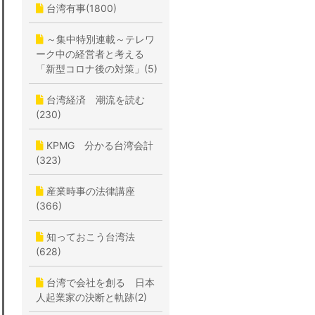
台湾有事(1800)
～集中特別連載～テレワ
ーク中の経営者と考える
「新型コロナ後の対策」(5)
台湾経済 潮流を読む
(230)
KPMG 分かる台湾会計
(323)
産業時事の法律講座
(366)
知っておこう台湾法
(628)
台湾で会社を創る 日本
人起業家の決断と軌跡(2)