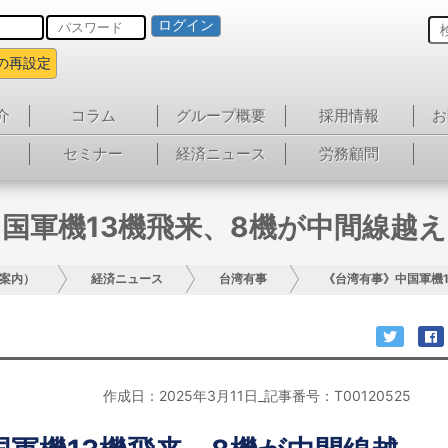
ログイン
の再設定
介
コラム
グループ概要
採用情報
お
セミナー
経済ニュース
労務顧問
国軍機13機飛来、8機が中間線越
案内）
経済ニュース
台湾有事
《台湾有事》中国軍機
作成日：2025年3月11日_記事番号：T00120525