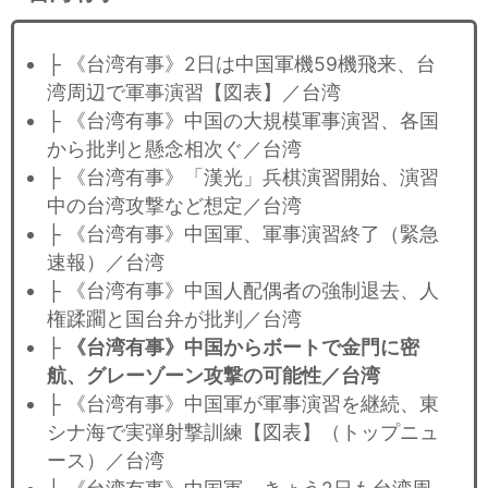
├ 《台湾有事》2日は中国軍機59機飛来、台
湾周辺で軍事演習【図表】／台湾
├ 《台湾有事》中国の大規模軍事演習、各国
から批判と懸念相次ぐ／台湾
├ 《台湾有事》「漢光」兵棋演習開始、演習
中の台湾攻撃など想定／台湾
├ 《台湾有事》中国軍、軍事演習終了（緊急
速報）／台湾
├ 《台湾有事》中国人配偶者の強制退去、人
権蹂躙と国台弁が批判／台湾
├
《台湾有事》中国からボートで金門に密
航、グレーゾーン攻撃の可能性／台湾
├ 《台湾有事》中国軍が軍事演習を継続、東
シナ海で実弾射撃訓練【図表】（トップニュ
ース）／台湾