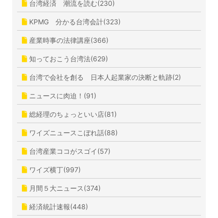
台湾経済 潮流を読む(230)
KPMG 分かる台湾会計(323)
産業時事の法律講座(366)
知っておこう台湾法(629)
台湾で会社を創る 日本人起業家の決断と軌跡(2)
ニュースに肉迫！(91)
総経理のちょっといい店(81)
ワイズニュースこぼれ話(88)
台湾産業ココがスゴイ(57)
ワイズ横丁(997)
月間５大ニュース(374)
経済統計速報(448)