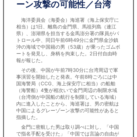
セミナー
ーン攻撃の可能性／台湾
経済ニュース
海洋委員会（海委会）海巡署（海上保安庁に
相当）は1日、離島の金門県、馬祖列島（連江
労務顧問
県）、澎湖県を担当する金馬澎分署の隊員がパ
トロール中、同日午前6時49分に金門県金沙鎮
ＩＴ
沖の海域で中国籍の男（53歳）が乗ったゴムボ
ートを発見し、身柄を拘束した。2日付自由時
報が報じた。
飲食店情報
その後、中国が午前7時30分に台湾周辺で軍
事演習を開始したと発表。午前8時ごろには中
国海警局（CCG、海上保安庁に相当）の船舶
（海警船）4隻が相次いで金門周辺の制限水域
（台湾側が中国船の航行を制限している海域）
内に進入したことから、海巡署は、男の密航は
中国によるグレーゾーン攻撃の可能性があると
指摘した。
金門に密航した男は取り調べに対し、「中国
で指名手配を受けた」「中国では言論の自由が