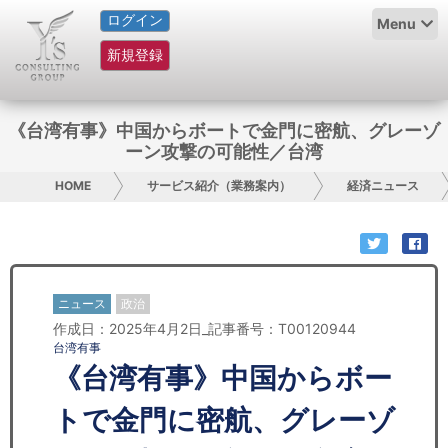
ログイン
HOME
Menu
新規登録
サービス紹介
コラム
《台湾有事》中国からボートで金門に密航、グレーゾ
ーン攻撃の可能性／台湾
グループ概要
HOME
サービス紹介（業務案内）
経済ニュース
採用情報
お問い合わせ
ニュース
政治
日本人にPR
作成日：2025年4月2日_記事番号：T00120944
台湾有事
コンサルティング
《台湾有事》中国からボー
リサーチ
トで金門に密航、グレーゾ