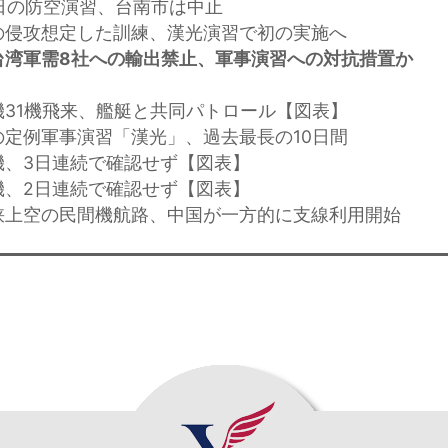
8日の防空演習、台南市は中止
の侵攻想定した訓練、漢光演習で初の実施へ
台湾軍需8社への輸出禁止、軍事演習への対抗措置か
機31機飛来、艦艇と共同パトロール【図表】
の定例軍事演習「漢光」、過去最長の10日間
機、3日連続で確認せず【図表】
機、2日連続で確認せず【図表】
峡上空の民間機航路、中国が一方的に支線利用開始