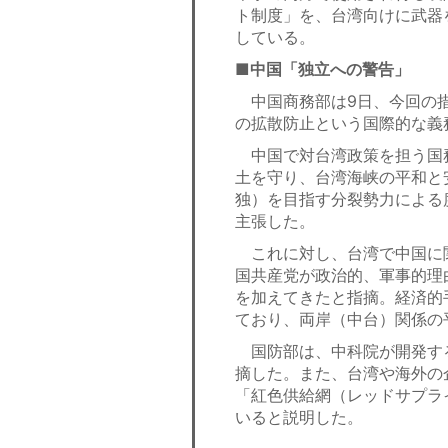
ト制度」を、台湾向けに武器
している。
■中国「独立への警告」
中国商務部は9日、今回の措
の拡散防止という国際的な義
中国で対台湾政策を担う国
土を守り、台湾海峡の平和と
独）を目指す分裂勢力による
主張した。
これに対し、台湾で中国に
国共産党が政治的、軍事的理
を加えてきたと指摘。経済的
ており、両岸（中台）関係の
国防部は、中科院が開発す
摘した。また、台湾や海外の
「紅色供給網（レッドサプラ
いると説明した。