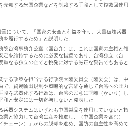
を売却する米国企業などを制裁する手段として複数回使用
置について、「国家の安全と利益を守り、大量破壊兵器
務を履行するため」と説明した。
務院台湾事務弁公室（国台弁）は、これは国家の主権と領
安定を維持するために必要な措置であり、台湾独立（台
度重なる独立の企てと挑発に対する厳正な警告でもあると
関する政策を担当する行政院大陸委員会（陸委会）は、中
由で、貿易輸出規制や威嚇的な言辞を通じて台湾への圧力
手段を武器化する行為は、台湾の民意に乖離（かいり）し
平和と安定には一切寄与しないと発表した。
る兵器システムはいずれも中国製品を使用していないと指
企業と協力して台湾生産を推進し、（中国企業を含む）
イチェーン）」からの脱却を進め、国防の自主性を高めて