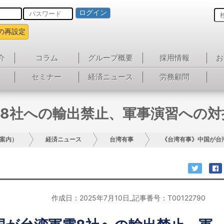
ログイン
の再設定
介
コラム
グループ概要
採用情報
お
セミナー
経済ニュース
労務顧問
8社への輸出禁止、軍事演習への
案内）
経済ニュース
台湾有事
《台湾有事》中国が台
作成日：2025年7月10日_記事番号：T00122790