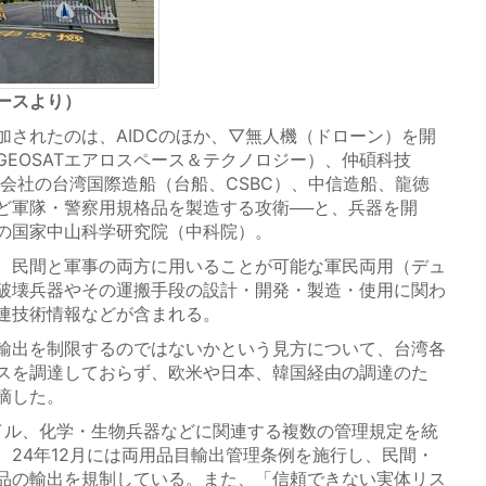
リースより）
されたのは、AIDCのほか、▽無人機（ドローン）を開
EOSATエアロスペース＆テクノロジー）、仲碩科技
船会社の台湾国際造船（台船、CSBC）、中信造船、龍徳
ど軍隊・警察用規格品を製造する攻衛──と、兵器を開
の国家中山科学研究院（中科院）。
、民間と軍事の両方に用いることが可能な軍民両用（デュ
破壊兵器やその運搬手段の設計・開発・製造・使用に関わ
連技術情報などが含まれる。
輸出を制限するのではないかという見方について、台湾各
スを調達しておらず、欧米や日本、韓国経由の調達のた
摘した。
サイル、化学・生物兵器などに関連する複数の管理規定を統
。24年12月には両用品目輸出管理条例を施行し、民間・
品の輸出を規制している。また、「信頼できない実体リス