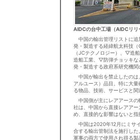
AIDCの台中工場（AIDCリ
中国の輸出管理リストに追加
発・製造する経緯航太科技（G
（JCテクノロジー）、▽造
造船工業、▽防弾チョッキな
発・製造する政府系研究機関
中国が輸出を禁止したのは
アルユース）品目。特に大量
る物品、技術、サービスと関
中国側が主にレアアースの
社は、中国から直接レアアー
め、直接的な影響はないと指
中国は2020年12月にミ
合する輸出管制法を施行した
軍事の両方で使用され得る製