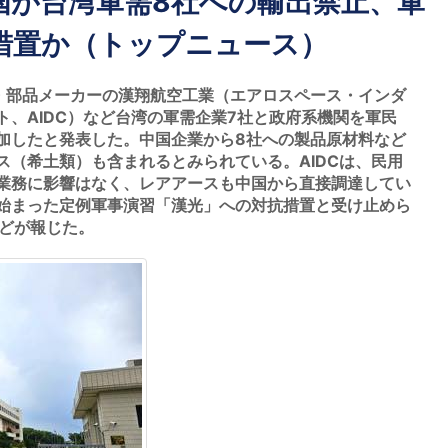
国が台湾軍需8社への輸出禁止、軍
措置か（トップニュース）
・部品メーカーの漢翔航空工業（エアロスペース・インダ
ト、AIDC）など台湾の軍需企業7社と政府系機関を軍民
加したと発表した。中国企業から8社への製品原材料など
ス（希土類）も含まれるとみられている。AIDCは、民用
業務に影響はなく、レアアースも中国から直接調達してい
始まった定例軍事演習「漢光」への対抗措置と受け止めら
などが報じた。