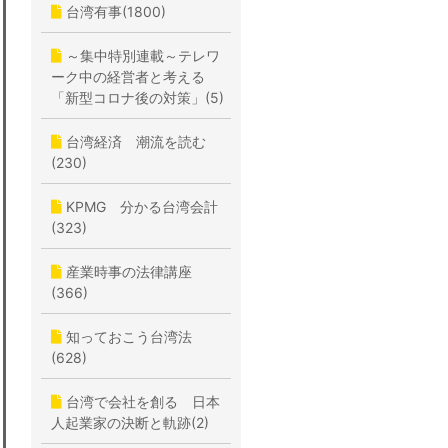
台湾有事(1800)
～集中特別連載～テレワ
ーク中の経営者と考える
「新型コロナ後の対策」(5)
台湾経済 潮流を読む
(230)
KPMG 分かる台湾会計
(323)
産業時事の法律講座
(366)
知っておこう台湾法
(628)
台湾で会社を創る 日本
人起業家の決断と軌跡(2)