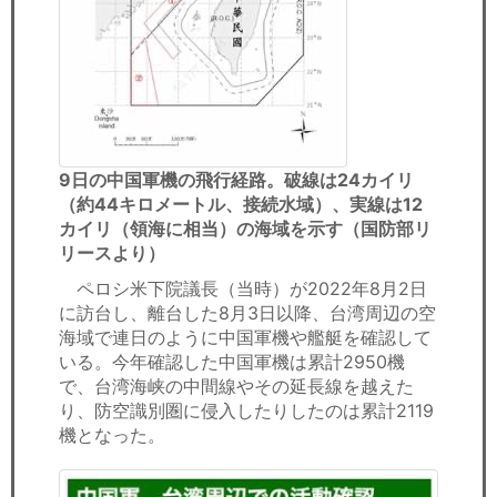
9日の中国軍機の飛行経路。破線は24カイリ
（約44キロメートル、接続水域）、実線は12
カイリ（領海に相当）の海域を示す（国防部リ
リースより）
ペロシ米下院議長（当時）が2022年8月2日
に訪台し、離台した8月3日以降、台湾周辺の空
海域で連日のように中国軍機や艦艇を確認して
いる。今年確認した中国軍機は累計2950機
で、台湾海峡の中間線やその延長線を越えた
り、防空識別圏に侵入したりしたのは累計2119
機となった。