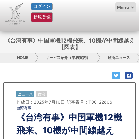
ログイン
HOME
Menu
新規登録
サービス紹介
コラム
《台湾有事》中国軍機12機飛来、10機が中間線越え
【図表】
グループ概要
HOME
サービス紹介（業務案内）
経済ニュース
採用情報
お問い合わせ
ニュース
政治
日本人にPR
作成日：2025年7月10日_記事番号：T00122806
台湾有事
コンサルティング
《台湾有事》中国軍機12機
リサーチ
飛来、10機が中間線越え