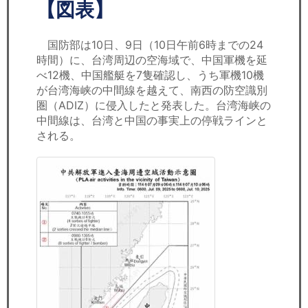
セミナー
【図表】
経済ニュース
国防部は10日、9日（10日午前6時までの24
時間）に、台湾周辺の空海域で、中国軍機を延
労務顧問
べ12機、中国艦艇を7隻確認し、うち軍機10機
が台湾海峡の中間線を越えて、南西の防空識別
ＩＴ
圏（ADIZ）に侵入したと発表した。台湾海峡の
中間線は、台湾と中国の事実上の停戦ラインと
される。
飲食店情報