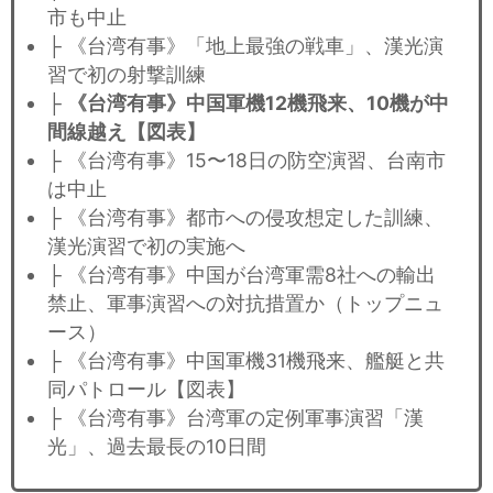
市も中止
├ 《台湾有事》「地上最強の戦車」、漢光演
習で初の射撃訓練
├
《台湾有事》中国軍機12機飛来、10機が中
間線越え【図表】
├ 《台湾有事》15〜18日の防空演習、台南市
は中止
├ 《台湾有事》都市への侵攻想定した訓練、
漢光演習で初の実施へ
├ 《台湾有事》中国が台湾軍需8社への輸出
禁止、軍事演習への対抗措置か（トップニュ
ース）
├ 《台湾有事》中国軍機31機飛来、艦艇と共
同パトロール【図表】
├ 《台湾有事》台湾軍の定例軍事演習「漢
光」、過去最長の10日間