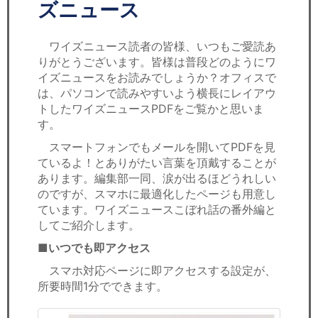
セミナー
ズニュース
経済ニュース
ワイズニュース読者の皆様、いつもご愛読あ
りがとうございます。皆様は普段どのようにワ
労務顧問
イズニュースをお読みでしょうか？オフィスで
は、パソコンで読みやすいよう横長にレイアウ
ＩＴ
トしたワイズニュースPDFをご覧かと思いま
す。
飲食店情報
スマートフォンでもメールを開いてPDFを見
ているよ！とありがたい言葉を頂戴することが
あります。編集部一同、涙が出るほどうれしい
のですが、スマホに最適化したページも用意し
ています。ワイズニュースこぼれ話の番外編と
してご紹介します。
■いつでも即アクセス
スマホ対応ページに即アクセスする設定が、
所要時間1分でできます。