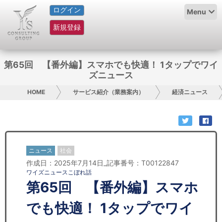
ログイン
HOME
Menu
新規登録
サービス紹介
コラム
第65回 【番外編】スマホでも快適！ 1タップでワイ
ズニュース
グループ概要
HOME
サービス紹介（業務案内）
経済ニュース
採用情報
お問い合わせ
ニュース
社会
日本人にPR
作成日：2025年7月14日_記事番号：T00122847
ワイズニュースこぼれ話
コンサルティング
第65回 【番外編】スマホ
リサーチ
でも快適！ 1タップでワイ