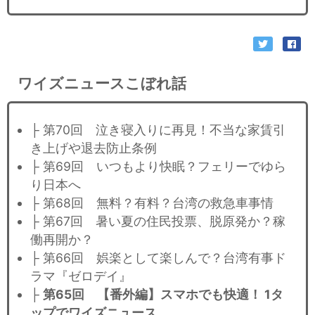
ワイズニュースこぼれ話
├ 第70回 泣き寝入りに再見！不当な家賃引
き上げや退去防止条例
├ 第69回 いつもより快眠？フェリーでゆら
り日本へ
├ 第68回 無料？有料？台湾の救急車事情
├ 第67回 暑い夏の住民投票、脱原発か？稼
働再開か？
├ 第66回 娯楽として楽しんで？台湾有事ド
ラマ『ゼロデイ』
├
第65回 【番外編】スマホでも快適！ 1タ
ップでワイズニュース