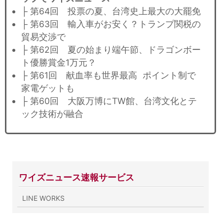
├ 第64回 投票の夏、台湾史上最大の大罷免
├ 第63回 輸入車がお安く？トランプ関税の
貿易交渉で
├ 第62回 夏の始まり端午節、ドラゴンボー
ト優勝賞金1万元？
├ 第61回 献血率も世界最高 ポイント制で
家電ゲットも
├ 第60回 大阪万博にTW館、台湾文化とテ
ック技術が融合
ワイズニュース速報サービス
LINE WORKS