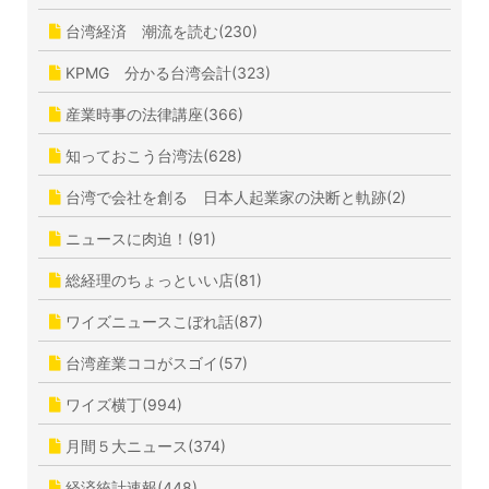
台湾経済 潮流を読む(230)
KPMG 分かる台湾会計(323)
産業時事の法律講座(366)
知っておこう台湾法(628)
台湾で会社を創る 日本人起業家の決断と軌跡(2)
ニュースに肉迫！(91)
総経理のちょっといい店(81)
ワイズニュースこぼれ話(87)
台湾産業ココがスゴイ(57)
ワイズ横丁(994)
月間５大ニュース(374)
経済統計速報(448)