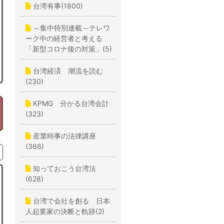
台湾有事(1800)
～集中特別連載～テレワ
ーク中の経営者と考える
「新型コロナ後の対策」(5)
台湾経済 潮流を読む
(230)
KPMG 分かる台湾会計
(323)
産業時事の法律講座
(366)
知っておこう台湾法
(628)
台湾で会社を創る 日本
人起業家の決断と軌跡(2)