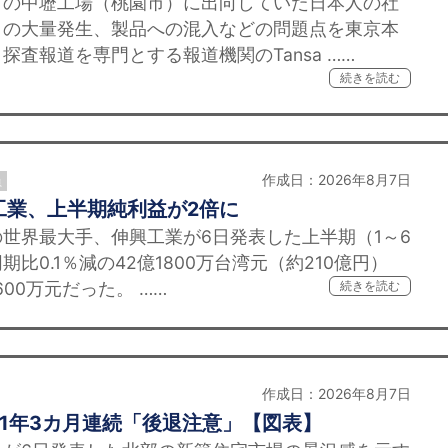
の中壢工場（桃園市）に出向していた日本人の社
リの大量発生、製品への混入などの問題点を東京本
査報道を専門とする報道機関のTansa ……
続きを読む
作成日：2026年8月7日
員
工業、上半期純利益が2倍に
世界最大手、伸興工業が6日発表した上半期（1～6
比0.1％減の42億1800万台湾元（約210億円）
600万元だった。 ……
続きを読む
作成日：2026年8月7日
1年3カ月連続「後退注意」【図表】