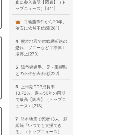
止に参入表明【図表】（ト
ップニュース）[341]
白暁燕事件から20年、
治安に依然不信感[281]
4
熊本地震で供給網断絶の
恐れ、ソニーなど半導体工
場停止[270]
5
陽岱鋼選手、兄・陽耀勲
との不仲が表面化[222]
6
上半期GDP成長率
13.72％、過去50年の同期
で最高【図表】（トップニ
ュース）[218]
7
熊本地震で死者13人、頼
総統「いつでも支援でき
る」（トップニュース）