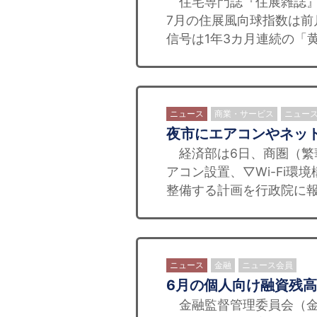
住宅専門誌『住展雑誌』
7月の住展風向球指数は前月
信号は1年3カ月連続の「黄青
ニュース
商業・サービス
ニュー
夜市にエアコンやネッ
経済部は6日、商圏（繁
アコン設置、▽Wi-Fi
整備する計画を行政院に報
ニュース
金融
ニュース会員
6月の個人向け融資残高
金融監督管理委員会（金