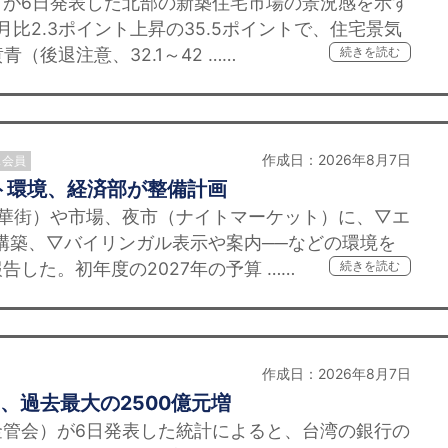
が6日発表した北部の新築住宅市場の景況感を示す
比2.3ポイント上昇の35.5ポイントで、住宅景気
（後退注意、32.1～42 ……
続きを読む
作成日：2026年8月7日
ス会員
ト環境、経済部が整備計画
華街）や市場、夜市（ナイトマーケット）に、▽エ
環境構築、▽バイリンガル表示や案内──などの環境を
告した。初年度の2027年の予算 ……
続きを読む
作成日：2026年8月7日
、過去最大の2500億元増
管会）が6日発表した統計によると、台湾の銀行の