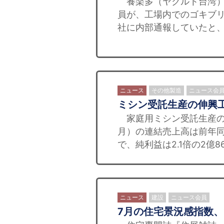
養楽多（ヤクルト台湾）
員が、工場内でのゴキブ
社に内部通報していたと、探
ニュース
その他製造
ニュース会
ミシン受託生産の伸興
家庭用ミシン受託生産の
月）の連結売上高は前年同期
で、純利益は2.1倍の2億8
ニュース
建設
ニュース会員
7月の住宅景況感指数、