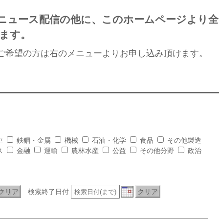
ニュース配信の他に、このホームページより全
ます。
ご希望の方は右のメニューよりお申し込み頂けます。
車
鉄鋼・金属
機械
石油・化学
食品
その他製造
ス
金融
運輸
農林水産
公益
その他分野
政治
クリア
検索終了日付
クリア