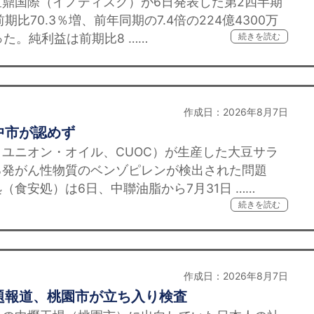
鼎国際（イノディスク）が6日発表した第2四半期
比70.3％増、前年同期の7.4倍の224億4300万
った。純利益は前期比8 ……
続きを読む
作成日：2026年8月7日
中市が認めず
ユニオン・オイル、CUOC）が生産した大豆サラ
る発がん性物質のベンゾピレンが検出された問題
（食安処）は6日、中聯油脂から7月31日 ……
続きを読む
作成日：2026年8月7日
題報道、桃園市が立ち入り検査