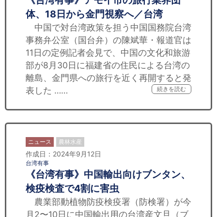
《台湾有事》アモイ市の旅行業界団
体、18日から金門視察へ／台湾
中国で対台湾政策を担う中国国務院台湾
事務弁公室（国台弁）の陳斌華・報道官は
11日の定例記者会見で、中国の文化和旅游
部が8月30日に福建省の住民による台湾の
離島、金門県への旅行を近く再開すると発
表した ……
続きを読む
ニュース
農林水産
作成日：2024年9月12日
台湾有事
《台湾有事》中国輸出向けブンタン、
検疫検査で4割に害虫
農業部動植物防疫検疫署（防検署）が今
月2〜10日に中国輸出用の台湾産文旦（ブ