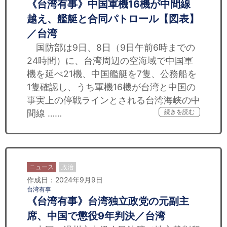
《台湾有事》中国軍機16機が中間線
越え、艦艇と合同パトロール【図表】
／台湾
国防部は9日、8日（9日午前6時までの
24時間）に、台湾周辺の空海域で中国軍
機を延べ21機、中国艦艇を7隻、公務船を
1隻確認し、うち軍機16機が台湾と中国の
事実上の停戦ラインとされる台湾海峡の中
間線 ……
続きを読む
ニュース
政治
作成日：2024年9月9日
台湾有事
《台湾有事》台湾独立政党の元副主
席、中国で懲役9年判決／台湾