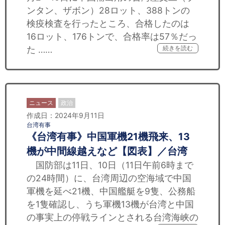
ンタン、ザボン）28ロット、388トンの
検疫検査を行ったところ、合格したのは
16ロット、176トンで、合格率は57％だっ
た ……
続きを読む
ニュース
政治
作成日：2024年9月11日
台湾有事
《台湾有事》中国軍機21機飛来、13
機が中間線越えなど【図表】／台湾
国防部は11日、10日（11日午前6時まで
の24時間）に、台湾周辺の空海域で中国
軍機を延べ21機、中国艦艇を9隻、公務船
を1隻確認し、うち軍機13機が台湾と中国
の事実上の停戦ラインとされる台湾海峡の