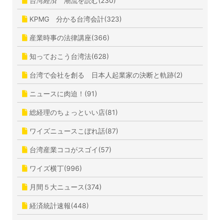
台湾経済 潮流を読む(230)
KPMG 分かる台湾会計(323)
産業時事の法律講座(366)
知っておこう台湾法(628)
台湾で会社を創る 日本人起業家の決断と軌跡(2)
ニュースに肉迫！(91)
総経理のちょっといい店(81)
ワイズニュースこぼれ話(87)
台湾産業ココがスゴイ(57)
ワイズ横丁(996)
月間５大ニュース(374)
経済統計速報(448)