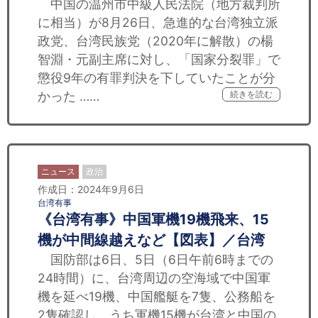
中国の温州市中級人民法院（地方裁判所
に相当）が8月26日、急進的な台湾独立派
政党、台湾民族党（2020年に解散）の楊
智淵・元副主席に対し、「国家分裂罪」で
懲役9年の有罪判決を下していたことが分
かった ……
続きを読む
ニュース
政治
作成日：2024年9月6日
台湾有事
《台湾有事》中国軍機19機飛来、15
機が中間線越えなど【図表】／台湾
国防部は6日、5日（6日午前6時までの
24時間）に、台湾周辺の空海域で中国軍
機を延べ19機、中国艦艇を7隻、公務船を
2隻確認し、うち軍機15機が台湾と中国の