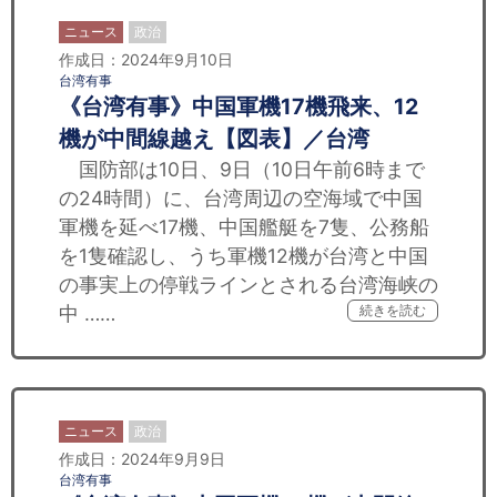
ニュース
政治
作成日：2024年9月10日
台湾有事
《台湾有事》中国軍機17機飛来、12
機が中間線越え【図表】／台湾
国防部は10日、9日（10日午前6時まで
の24時間）に、台湾周辺の空海域で中国
軍機を延べ17機、中国艦艇を7隻、公務船
を1隻確認し、うち軍機12機が台湾と中国
の事実上の停戦ラインとされる台湾海峡の
中 ……
続きを読む
ニュース
政治
作成日：2024年9月9日
台湾有事