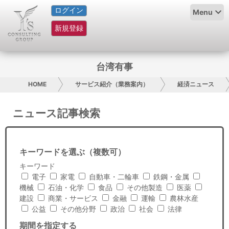
ログイン
HOME
Menu
新規登録
サービス紹介
コラム
台湾有事
グループ概要
HOME
サービス紹介（業務案内）
経済ニュース
採用情報
ニュース記事検索
お問い合わせ
キーワードを選ぶ（複数可）
日本人にPR
キーワード
電子
家電
自動車・二輪車
鉄鋼・金属
コンサルティング
機械
石油・化学
食品
その他製造
医薬
建設
商業・サービス
金融
運輸
農林水産
リサーチ
公益
その他分野
政治
社会
法律
期間を指定する