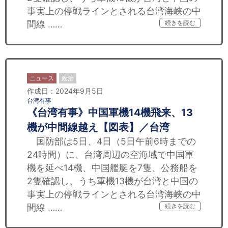
事実上の停戦ラインとされる台湾海峡の中
間線 ……
続きを読む
ニュース
政治
作成日：2024年9月5日
台湾有事
《台湾有事》中国軍機14機飛来、13
機が中間線越え【図表】／台湾
国防部は5日、4日（5日午前6時までの
24時間）に、台湾周辺の空海域で中国軍
機を延べ14機、中国艦艇を7隻、公務船を
2隻確認し、うち軍機13機が台湾と中国の
事実上の停戦ラインとされる台湾海峡の中
間線 ……
続きを読む