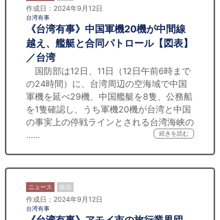
作成日：2024年9月12日
台湾有事
《台湾有事》中国軍機20機が中間線
越え、艦艇と合同パトロール【図表】
／台湾
国防部は12日、11日（12日午前6時まで
の24時間）に、台湾周辺の空海域で中国
軍機を延べ29機、中国艦艇を8隻、公務船
を1隻確認し、うち軍機20機が台湾と中国
の事実上の停戦ラインとされる台湾海峡の
……
続きを読む
ニュース
政治
作成日：2024年9月12日
台湾有事