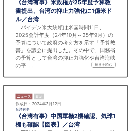
《台湾有事》米政権が25年度予算教
書提出、台湾の抑止力強化に1億米ド
ル／台湾
バイデン米大統領は米国時間11日、
2025会計年度（24年10月～25年9月）の
予算について政府の考え方を示す「予算教
書」を議会に提出した。その中で、国務省
の予算として台湾の抑止力強化や台湾海峡
の平 ……
続きを読む
ニュース
政治
作成日：2024年3月12日
台湾有事
《台湾有事》中国軍機2機確認、気球1
機も確認【図表】／台湾