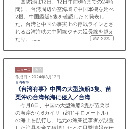
国防部は12日、12日午前6時までの24時
間に、台湾周辺の空海域で中国軍機を延べ
2機、中国艦艇5隻を確認したと発表し
た。台湾と中国の事実上の停戦ラインとさ
れる台湾海峡の中間線やその延長線を越え
たり、 ……
続きを読む
ニュース
政治
作成日：2024年3月12日
台湾有事
《台湾有事》中国の大型漁船3隻、苗
栗沖の台湾領海に侵入／台湾
今月6日、中国の大型漁船3隻が苗栗県
の海岸から6カイリ（約11キロメートル）
の海上を航行し、地元の漁業従事者が設置
した漁具を全て破壊したとの目撃情報が伝