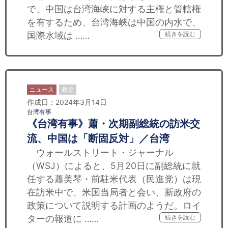
で、中国は台湾海峡に対する主権と管轄権
を有するため、台湾海峡は中国の内水で、
国際水域は ……
続きを読む
ニュース
政治
作成日：2024年3月14日
台湾有事
《台湾有事》蕭・次期副総統の訪米交
流、中国は「断固反対」／台湾
ウォールストリート・ジャーナル
（WSJ）によると、5月20日に副総統に就
任する蕭美琴・前駐米代表（民進党）は現
在訪米中で、米国当局者と会い、新政府の
政策について説明する計画のようだ。ロイ
ターの報道に ……
続きを読む