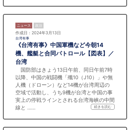
ニュース
政治
作成日：2024年3月13日
台湾有事
《台湾有事》中国軍機など今朝14
機、艦艇と合同パトロール【図表】／
台湾
国防部はきょう13日午前、同日午前7時
以降、中国の戦闘機「殲10（J10）」や無
人機（ドローン）など14機が台湾周辺の
空域で活動し、うち9機が台湾と中国の事
実上の停戦ラインとされる台湾海峡の中間
線と ……
続きを読む