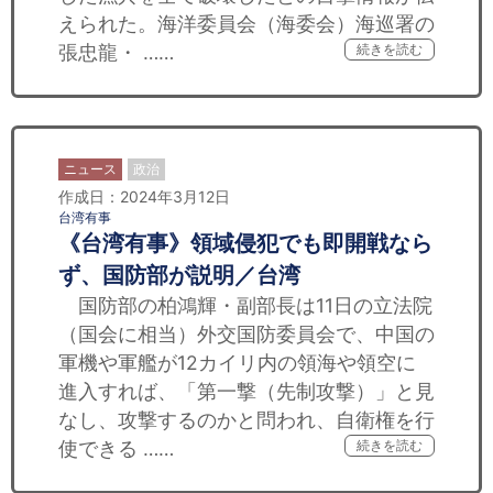
えられた。海洋委員会（海委会）海巡署の
張忠龍・ ……
続きを読む
ニュース
政治
作成日：2024年3月12日
台湾有事
《台湾有事》領域侵犯でも即開戦なら
ず、国防部が説明／台湾
国防部の柏鴻輝・副部長は11日の立法院
（国会に相当）外交国防委員会で、中国の
軍機や軍艦が12カイリ内の領海や領空に
進入すれば、「第一撃（先制攻撃）」と見
なし、攻撃するのかと問われ、自衛権を行
使できる ……
続きを読む