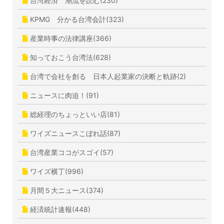
台湾経済 潮流を読む(230)
KPMG 分かる台湾会計(323)
産業時事の法律講座(366)
知っておこう台湾法(628)
台湾で会社を創る 日本人起業家の決断と軌跡(2)
ニュースに肉迫！(91)
総経理のちょっといい店(81)
ワイズニュースこぼれ話(87)
台湾産業ココがスゴイ(57)
ワイズ横丁(996)
月間５大ニュース(374)
経済統計速報(448)