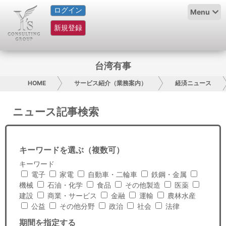
ログイン
HOME
Menu
新規登録
サービス紹介
コラム
台湾有事
グループ概要
HOME
サービス紹介（業務案内）
経済ニュース
採用情報
ニュース記事検索
お問い合わせ
キーワードを選ぶ（複数可）
日本人にPR
キーワード
電子
家電
自動車・二輪車
鉄鋼・金属
コンサルティング
機械
石油・化学
食品
その他製造
医薬
建設
商業・サービス
金融
運輸
農林水産
リサーチ
公益
その他分野
政治
社会
法律
期間を指定する