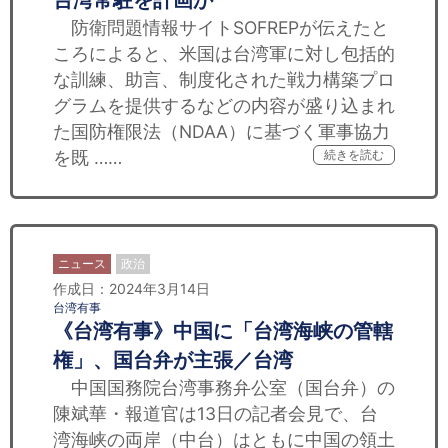
台湾常駐を計画か
防衛問題情報サイトSOFREPが伝えたと
ころによると、米国は台湾軍に対し包括的
な訓練、助言、制度化された戦力構築プロ
グラムを提供するなどの内容が盛り込まれ
た国防権限法（NDAA）に基づく軍事協力
を既 ……
続きを読む
ニュース
政治
作成日：2024年3月14日
台湾有事
《台湾有事》中国に「台湾海峡の管轄
権」、国台弁が主張／台湾
中国国務院台湾事務弁公室（国台弁）の
陳斌華・報道官は13日の記者会見で、台
湾海峡の両岸（中台）はともに中国の領土