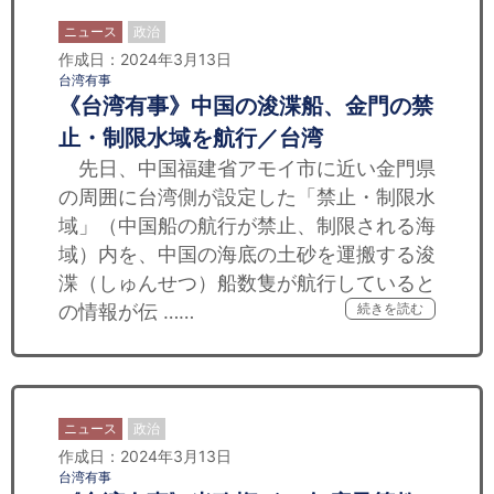
ニュース
政治
作成日：2024年3月13日
台湾有事
《台湾有事》中国の浚渫船、金門の禁
止・制限水域を航行／台湾
先日、中国福建省アモイ市に近い金門県
の周囲に台湾側が設定した「禁止・制限水
域」（中国船の航行が禁止、制限される海
域）内を、中国の海底の土砂を運搬する浚
渫（しゅんせつ）船数隻が航行していると
の情報が伝 ……
続きを読む
ニュース
政治
作成日：2024年3月13日
台湾有事