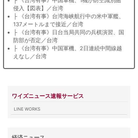
├ 《台湾有事》中国軍機、1機が防空識別圏
侵入【図表】／台湾
├ 《台湾有事》台湾海峡航行中の米中軍艦、
137メートルまで接近／台湾
├ 《台湾有事》日台当局共同の兵棋演習、国
防部が否定／台湾
├ 《台湾有事》中国軍機、2日連続中間線越
えなし／台湾
ワイズニュース速報サービス
LINE WORKS
経済ニュース