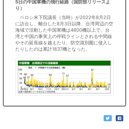
5日の中国軍機の飛行経路（国防部リリースよ
り）
ペロシ米下院議長（当時）が2022年8月2日
に訪台し、離台した8月3日以降、台湾周辺の空
海域で活動した中国軍機は4800機以上で、台
湾と中国の事実上の停戦ラインとされる中間線
やその延長線を越えたり、防空識別圏に侵入し
たりしたのは累計1837機となった。