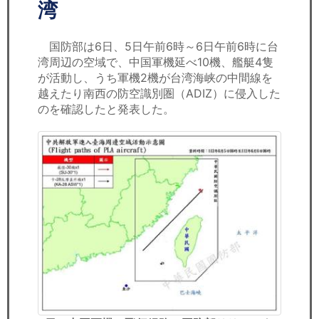
セミナー
湾
経済ニュース
国防部は6日、5日午前6時～6日午前6時に台
湾周辺の空域で、中国軍機延べ10機、艦艇4隻
労務顧問
が活動し、うち軍機2機が台湾海峡の中間線を
越えたり南西の防空識別圏（ADIZ）に侵入した
ＩＴ
のを確認したと発表した。
飲食店情報