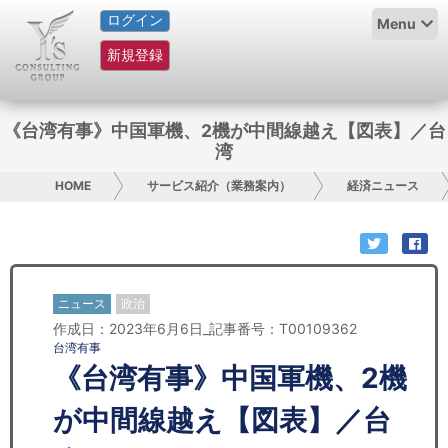
ログイン
HOME
Menu
新規登録
サービス紹介
コラム
《台湾有事》中国軍機、2機が中間線越え【図表】／台
湾
グループ概要
HOME
サービス紹介（業務案内）
経済ニュース
採用情報
お問い合わせ
ニュース
政治
日本人にPR
作成日：2023年6月6日_記事番号：T00109362
台湾有事
コンサルティング
《台湾有事》中国軍機、2機
リサーチ
が中間線越え【図表】／台