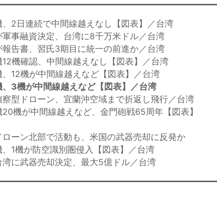
機、2日連続で中間線越えなし【図表】／台湾
が軍事融資決定、台湾に8千万米ドル／台湾
が報告書、習氏3期目に統一の前進か／台湾
機12機確認、中間線越えなし【図表】／台湾
機、12機が中間線越えなど【図表】／台湾
機、3機が中間線越えなど【図表】／台湾
偵察型ドローン、宜蘭沖空域まで折返し飛行／台湾
機20機が中間線越えなど、金門砲戦65周年【図表】
ドローン北部で活動も、米国の武器売却に反発か
機、1機が防空識別圏侵入【図表】／台湾
台湾に武器売却決定、最大5億ドル／台湾