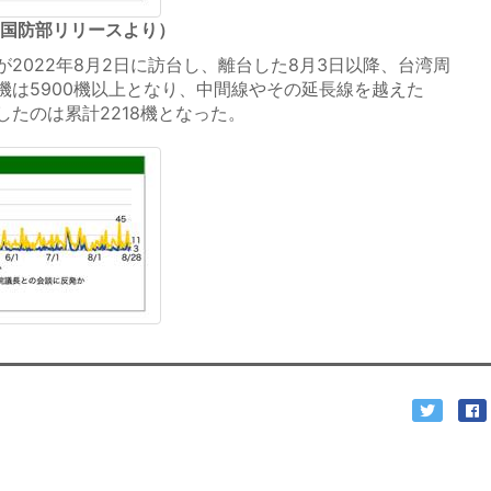
（国防部リリースより）
2022年8月2日に訪台し、離台した8月3日以降、台湾周
機は5900機以上となり、中間線やその延長線を越えた
たのは累計2218機となった。