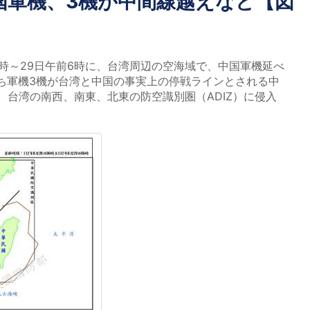
国軍機、3機が中間線越えなど【図
6時～29日午前6時に、台湾周辺の空海域で、中国軍機延べ
うち軍機3機が台湾と中国の事実上の停戦ラインとされる中
、台湾の南西、南東、北東の防空識別圏（ADIZ）に侵入
。