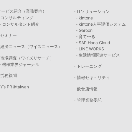
サービス紹介（業務案内）
・ITソリューション
・コンサルティング
- kintone
- コンサルタント紹介
- kintone人事評価システム
- Garoon
・セミナー
- 育て〜る
- SAP Hana Cloud
・経済ニュース（ワイズニュース）
- LINE WORKS
- 生活情報関連サービス
・市場調査（ワイズリサーチ）
- 機械業界ジャーナル
・トレーニング
・労務顧問
・情報セキュリティ
Y’s PR＠taiwan
・飲食店情報
・管理業務委託