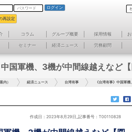
ログイン
の再設定
介
コラム
グループ概要
採用情報
お
セミナー
経済ニュース
労務顧問
》中国軍機、3機が中間線越えなど【
案内）
経済ニュース
台湾有事
《台湾有事》中国軍機
作成日：2023年8月29日_記事番号：T00110828