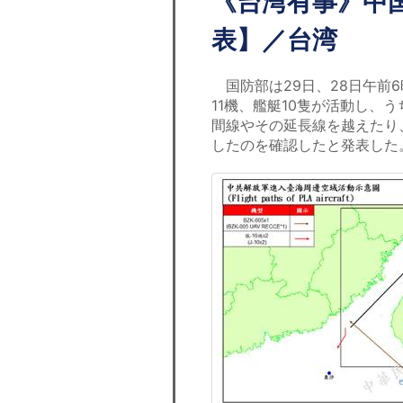
《台湾有事》中
表】／台湾
国防部は29日、28日午前
11機、艦艇10隻が活動し、
間線やその延長線を越えたり
したのを確認したと発表した