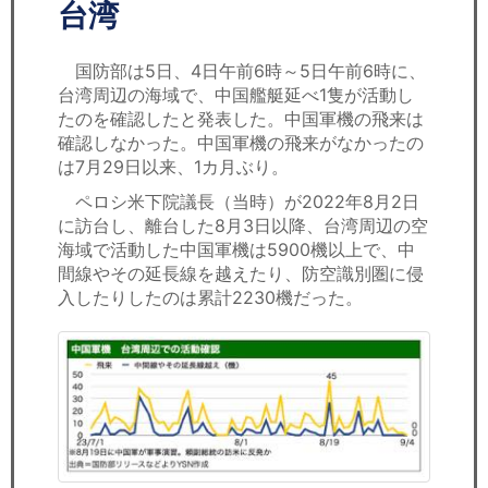
セミナー
台湾
経済ニュース
国防部は5日、4日午前6時～5日午前6時に、
台湾周辺の海域で、中国艦艇延べ1隻が活動し
労務顧問
たのを確認したと発表した。中国軍機の飛来は
確認しなかった。中国軍機の飛来がなかったの
ＩＴ
は7月29日以来、1カ月ぶり。
ペロシ米下院議長（当時）が2022年8月2日
飲食店情報
に訪台し、離台した8月3日以降、台湾周辺の空
海域で活動した中国軍機は5900機以上で、中
間線やその延長線を越えたり、防空識別圏に侵
入したりしたのは累計2230機だった。