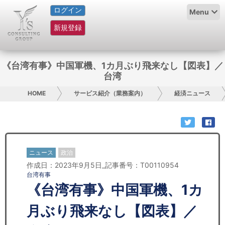
ログイン
HOME
Menu
新規登録
サービス紹介
コラム
《台湾有事》中国軍機、1カ月ぶり飛来なし【図表】／
台湾
グループ概要
HOME
サービス紹介（業務案内）
経済ニュース
採用情報
お問い合わせ
ニュース
政治
日本人にPR
作成日：2023年9月5日_記事番号：T00110954
台湾有事
コンサルティング
《台湾有事》中国軍機、1カ
リサーチ
月ぶり飛来なし【図表】／