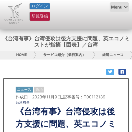
ログイン
HOME
Menu
新規登録
サービス紹介
コラム
《台湾有事》台湾侵攻は後方支援に問題、英エコノミ
ストが指摘【図表】／台湾
グループ概要
HOME
サービス紹介（業務案内）
経済ニュース
採用情報
お問い合わせ
ニュース
政治
日本人にPR
作成日：2023年11月9日_記事番号：T00112139
台湾有事
コンサルティング
《台湾有事》台湾侵攻は後
リサーチ
方支援に問題、英エコノミ