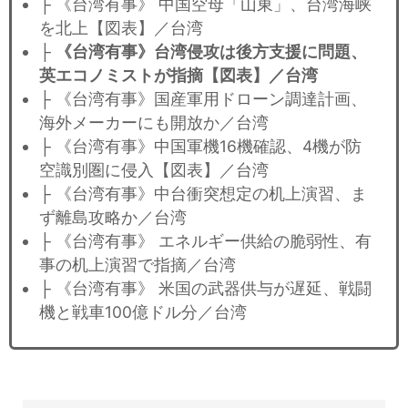
├ 《台湾有事》 中国空母「山東」、台湾海峡
を北上【図表】／台湾
├
《台湾有事》台湾侵攻は後方支援に問題、
英エコノミストが指摘【図表】／台湾
├ 《台湾有事》国産軍用ドローン調達計画、
海外メーカーにも開放か／台湾
├ 《台湾有事》中国軍機16機確認、4機が防
空識別圏に侵入【図表】／台湾
├ 《台湾有事》中台衝突想定の机上演習、ま
ず離島攻略か／台湾
├ 《台湾有事》 エネルギー供給の脆弱性、有
事の机上演習で指摘／台湾
├ 《台湾有事》 米国の武器供与が遅延、戦闘
機と戦車100億ドル分／台湾