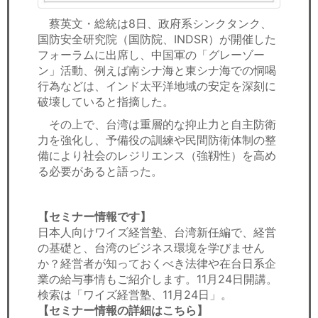
蔡英文・総統は8日、政府系シンクタンク、
国防安全研究院（国防院、INDSR）が開催した
フォーラムに出席し、中国軍の「グレーゾー
ン」活動、例えば南シナ海と東シナ海での恫喝
行為などは、インド太平洋地域の安定を深刻に
破壊していると指摘した。
その上で、台湾は重層的な抑止力と自主防衛
力を強化し、予備役の訓練や民間防衛体制の整
備により社会のレジリエンス（強靱性）を高め
る必要があると語った。
【セミナー情報です】
日本人向けワイズ経営塾、台湾新任編で、経営
の基礎と、台湾のビジネス環境を学びません
か？経営者が知っておくべき法律や在台日系企
業の給与事情もご紹介します。11月24日開講。
検索は「ワイズ経営塾、11月24日」。
【セミナー情報の詳細はこちら】