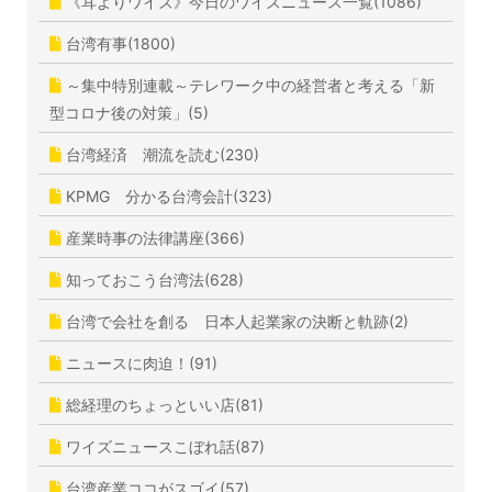
《耳よりワイズ》今日のワイズニュース一覧(1086)
台湾有事(1800)
～集中特別連載～テレワーク中の経営者と考える「新
型コロナ後の対策」(5)
台湾経済 潮流を読む(230)
KPMG 分かる台湾会計(323)
産業時事の法律講座(366)
知っておこう台湾法(628)
台湾で会社を創る 日本人起業家の決断と軌跡(2)
ニュースに肉迫！(91)
総経理のちょっといい店(81)
ワイズニュースこぼれ話(87)
台湾産業ココがスゴイ(57)