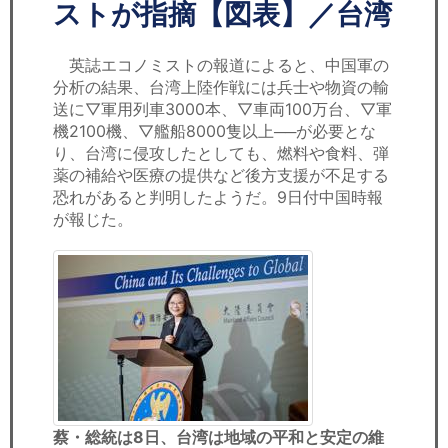
セミナー
ストが指摘【図表】／台湾
経済ニュース
英誌エコノミストの報道によると、中国軍の
分析の結果、台湾上陸作戦には兵士や物資の輸
労務顧問
送に▽軍用列車3000本、▽車両100万台、▽軍
機2100機、▽艦船8000隻以上──が必要とな
ＩＴ
り、台湾に侵攻したとしても、燃料や食料、弾
薬の補給や医療の提供など後方支援が不足する
恐れがあると判明したようだ。9日付中国時報
飲食店情報
が報じた。
蔡・総統は8日、台湾は地域の平和と安定の維