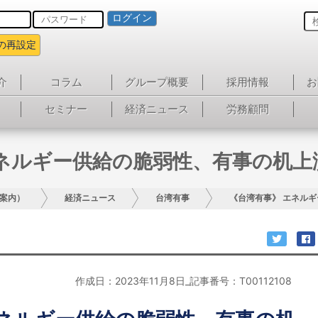
ログイン
の再設定
介
コラム
グループ概要
採用情報
お
セミナー
経済ニュース
労務顧問
エネルギー供給の脆弱性、有事の机上
案内）
経済ニュース
台湾有事
《台湾有事》 エネル
作成日：2023年11月8日_記事番号：T00112108