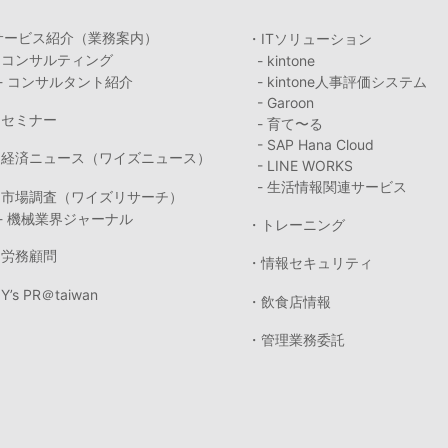
サービス紹介（業務案内）
・ITソリューション
・コンサルティング
- kintone
- コンサルタント紹介
- kintone人事評価システム
- Garoon
・セミナー
- 育て〜る
- SAP Hana Cloud
・経済ニュース（ワイズニュース）
- LINE WORKS
- 生活情報関連サービス
・市場調査（ワイズリサーチ）
- 機械業界ジャーナル
・トレーニング
・労務顧問
・情報セキュリティ
Y’s PR＠taiwan
・飲食店情報
・管理業務委託