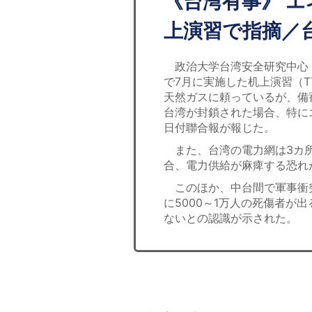
《台湾有事》 
上演習で指摘／
政治大学台湾安全研究中心（
で7月に実施した机上演習（T
天然ガスに頼っているが、備
台湾が封鎖された場合、特に
日付聯合報が報じた。
また、台湾の電力網は3カ所
合、電力供給が麻痺する恐れ
このほか、中台間で軍事衝突
に5000～1万人の死傷者が
ないとの認識が示された。