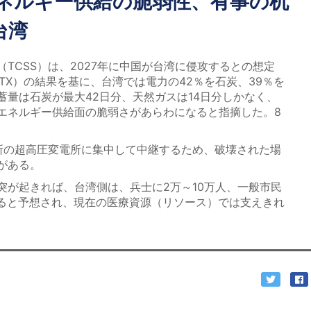
エネルギー供給の脆弱性、有事の机
台湾
TCSS）は、2027年に中国が台湾に侵攻するとの想定
TX）の結果を基に、台湾では電力の42％を石炭、39％を
蓄量は石炭が最大42日分、天然ガスは14日分しかなく、
エネルギー供給面の脆弱さがあらわになると指摘した。8
の超高圧変電所に集中して中継するため、破壊された場
がある。
が起きれば、台湾側は、兵士に2万～10万人、一般市民
出ると予想され、現在の医療資源（リソース）では支えきれ