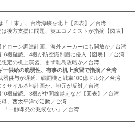
空母「山東」、台湾海峡を北上【図表】／台湾
攻は後方支援に問題、英エコノミストが指摘【図表】
用ドローン調達計画、海外メーカーにも開放か／台湾
機16機確認、4機が防空識別圏に侵入【図表】／台湾
突想定の机上演習、まず離島攻略か／台湾
ルギー供給の脆弱性、有事の机上演習で指摘／台湾
の武器供与が遅延、戦闘機と戦車100億ドル分／台湾
にミサイル基地計画か、地元が反対／台湾
機10機確認、3機が中間線越えなど【図表】／台湾
空母、西太平洋で活動／台湾
局、「一触即発の兆候ない」／台湾