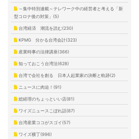
～集中特別連載～テレワーク中の経営者と考える「新
型コロナ後の対策」(5)
台湾経済 潮流を読む(230)
KPMG 分かる台湾会計(323)
産業時事の法律講座(366)
知っておこう台湾法(628)
台湾で会社を創る 日本人起業家の決断と軌跡(2)
ニュースに肉迫！(91)
総経理のちょっといい店(81)
ワイズニュースこぼれ話(87)
台湾産業ココがスゴイ(57)
ワイズ横丁(996)