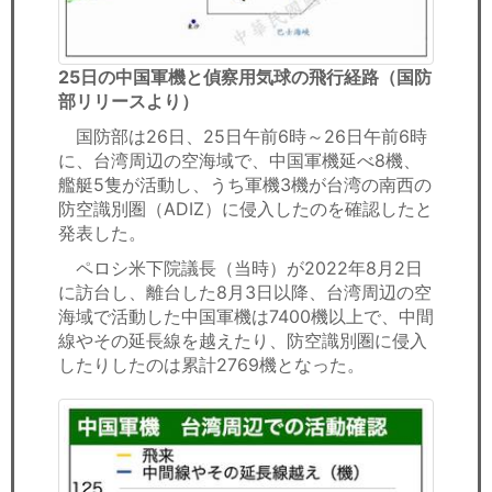
25日の中国軍機と偵察用気球の飛行経路（国防
部リリースより）
国防部は26日、25日午前6時～26日午前6時
に、台湾周辺の空海域で、中国軍機延べ8機、
艦艇5隻が活動し、うち軍機3機が台湾の南西の
防空識別圏（ADIZ）に侵入したのを確認したと
発表した。
ペロシ米下院議長（当時）が2022年8月2日
に訪台し、離台した8月3日以降、台湾周辺の空
海域で活動した中国軍機は7400機以上で、中間
線やその延長線を越えたり、防空識別圏に侵入
したりしたのは累計2769機となった。