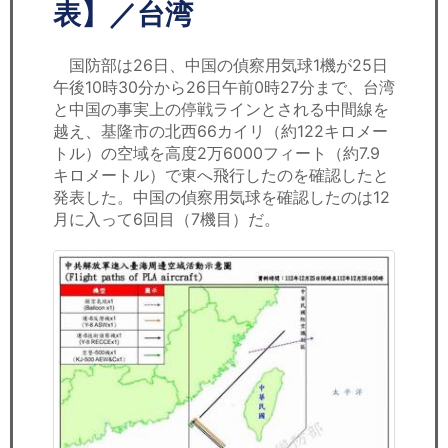
セミナー
表】／台湾
経済ニュース
国防部は26日、中国の偵察用気球1機が25日
午後10時30分から26日午前0時27分まで、台湾
労務顧問
と中国の事実上の停戦ラインとされる中間線を
越え、基隆市の北西66カイリ（約122キロメー
ＩＴ
トル）の空域を高度2万6000フィート（約7.9
キロメートル）で東へ飛行したのを確認したと
発表した。中国の偵察用気球を確認したのは12
飲食店情報
月に入って6回目（7機目）だ。