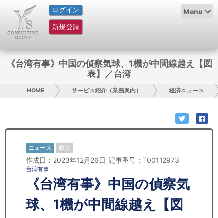
ログイン
HOME
Menu
新規登録
サービス紹介
コラム
《台湾有事》中国の偵察気球、1機が中間線越え【図
表】／台湾
グループ概要
HOME
サービス紹介（業務案内）
経済ニュース
採用情報
お問い合わせ
ニュース
政治
日本人にPR
作成日：2023年12月26日_記事番号：T00112973
台湾有事
コンサルティング
《台湾有事》中国の偵察気
リサーチ
球、1機が中間線越え【図