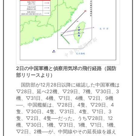
2日の中国軍機と偵察用気球の飛行経路（国防
部リリースより）
国防部が12月28日以降に確認した中国軍機は
▽28日、延べ22機、▽29日、7機、▽30日、3
機、▽31日、4機、▽1日、4機、▽2日、9機
──、中国艦艇は、▽28日、4隻、▽29日、4
隻、▽30日、4隻、▽31日、4隻、▽1日、3
隻、▽2日、4隻──だった。うち▽28日、12
機、▽30日、1機、▽31日、1機、▽1日、1機、
▽2日、2機──が、中間線やその延長線を越え