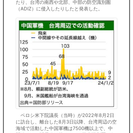
たり、台湾の南西や北部、中部の防空識別圏
（ADIZ）に侵入したりしたと発表した。
ペロシ米下院議長（当時）が2022年8月2日
に訪台し、離台した8月3日以降、台湾周辺の空
海域で活動した中国軍機は7500機以上で、中