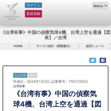
ログイン
HOME
Menu
新規登録
サービス紹介
コラム
《台湾有事》中国の偵察気球4機、台湾上空を通過【図
表】／台湾
グループ概要
HOME
サービス紹介（業務案内）
経済ニュース
採用情報
お問い合わせ
ニュース
政治
日本人にPR
作成日：2024年1月3日_記事番号：T00113053
台湾有事
コンサルティング
《台湾有事》中国の偵察気
リサーチ
球4機、台湾上空を通過【図