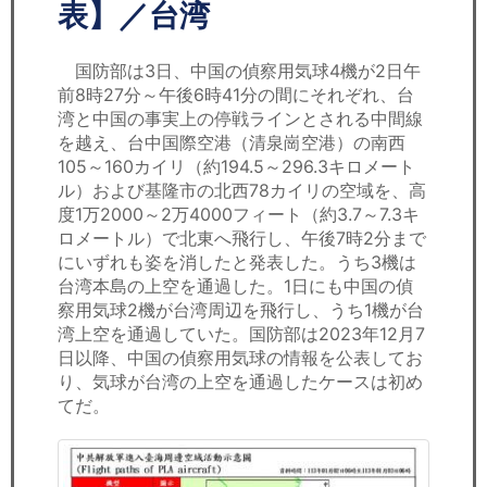
セミナー
表】／台湾
経済ニュース
国防部は3日、中国の偵察用気球4機が2日午
前8時27分～午後6時41分の間にそれぞれ、台
労務顧問
湾と中国の事実上の停戦ラインとされる中間線
を越え、台中国際空港（清泉崗空港）の南西
ＩＴ
105～160カイリ（約194.5～296.3キロメート
ル）および基隆市の北西78カイリの空域を、高
度1万2000～2万4000フィート（約3.7～7.3キ
飲食店情報
ロメートル）で北東へ飛行し、午後7時2分まで
にいずれも姿を消したと発表した。うち3機は
台湾本島の上空を通過した。1日にも中国の偵
察用気球2機が台湾周辺を飛行し、うち1機が台
湾上空を通過していた。国防部は2023年12月7
日以降、中国の偵察用気球の情報を公表してお
り、気球が台湾の上空を通過したケースは初め
てだ。