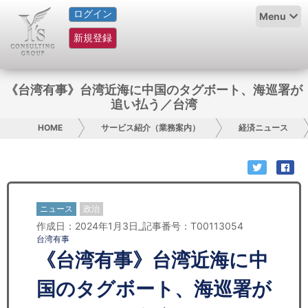
ログイン
HOME
Menu
新規登録
サービス紹介
コラム
《台湾有事》台湾近海に中国のタグボート、海巡署が
追い払う／台湾
グループ概要
HOME
サービス紹介（業務案内）
経済ニュース
採用情報
お問い合わせ
ニュース
政治
日本人にPR
作成日：2024年1月3日_記事番号：T00113054
台湾有事
コンサルティング
《台湾有事》台湾近海に中
リサーチ
国のタグボート、海巡署が