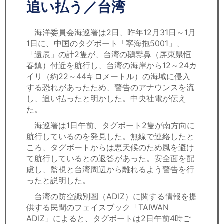
セミナー
追い払う／台湾
経済ニュース
海洋委員会海巡署は2日、昨年12月31日～1月
1日に、中国のタグボート「寧海拖5001」、
労務顧問
「遠辰」の計2隻が、台湾の鵝鑾鼻（屏東県恒
春鎮）付近を航行し、台湾の海岸から12～24カ
ＩＴ
イリ（約22～44キロメートル）の海域に侵入
する恐れがあったため、警告のアナウンスを流
し、追い払ったと明かした。中央社電が伝え
飲食店情報
た。
海巡署は1日午前、タグボート2隻が南方向に
航行しているのを発見した。無線で連絡したと
ころ、タグボートからは悪天候のため風を避け
て航行しているとの返答があった。安全面を配
慮し、監視と台湾周辺から離れるよう警告を行
ったと説明した。
台湾の防空識別圏（ADIZ）に関する情報を提
供する民間のフェイスブック「TAIWAN
ADIZ」によると、タグボートは2日午前4時ご