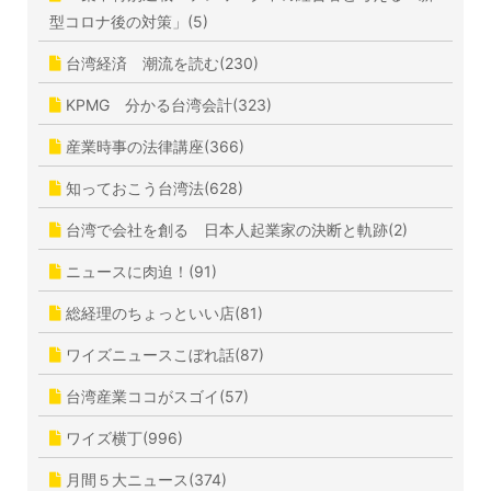
型コロナ後の対策」(5)
台湾経済 潮流を読む(230)
KPMG 分かる台湾会計(323)
産業時事の法律講座(366)
知っておこう台湾法(628)
台湾で会社を創る 日本人起業家の決断と軌跡(2)
ニュースに肉迫！(91)
総経理のちょっといい店(81)
ワイズニュースこぼれ話(87)
台湾産業ココがスゴイ(57)
ワイズ横丁(996)
月間５大ニュース(374)