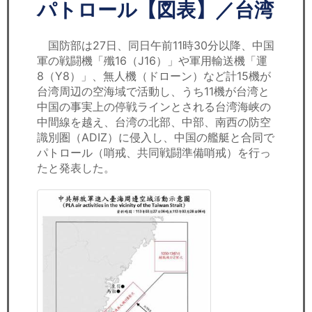
セミナー
パトロール【図表】／台湾
経済ニュース
国防部は27日、同日午前11時30分以降、中国
軍の戦闘機「殲16（J16）」や軍用輸送機「運
労務顧問
8（Y8）」、無人機（ドローン）など計15機が
台湾周辺の空海域で活動し、うち11機が台湾と
ＩＴ
中国の事実上の停戦ラインとされる台湾海峡の
中間線を越え、台湾の北部、中部、南西の防空
識別圏（ADIZ）に侵入し、中国の艦艇と合同で
飲食店情報
パトロール（哨戒、共同戦闘準備哨戒）を行っ
たと発表した。