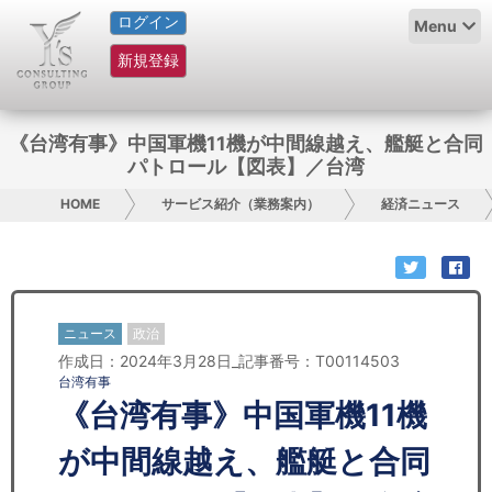
ログイン
HOME
Menu
新規登録
サービス紹介
コラム
《台湾有事》中国軍機11機が中間線越え、艦艇と合同
パトロール【図表】／台湾
グループ概要
HOME
サービス紹介（業務案内）
経済ニュース
採用情報
お問い合わせ
ニュース
政治
日本人にPR
作成日：2024年3月28日_記事番号：T00114503
台湾有事
コンサルティング
《台湾有事》中国軍機11機
リサーチ
が中間線越え、艦艇と合同