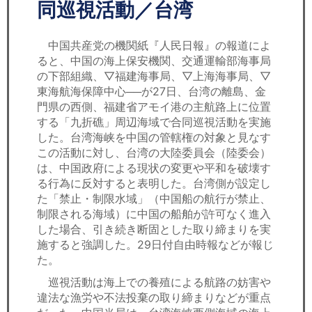
セミナー
同巡視活動／台湾
経済ニュース
中国共産党の機関紙『人民日報』の報道によ
ると、中国の海上保安機関、交通運輸部海事局
労務顧問
の下部組織、▽福建海事局、▽上海海事局、▽
東海航海保障中心──が27日、台湾の離島、金
ＩＴ
門県の西側、福建省アモイ港の主航路上に位置
する「九折礁」周辺海域で合同巡視活動を実施
した。台湾海峡を中国の管轄権の対象と見なす
飲食店情報
この活動に対し、台湾の大陸委員会（陸委会）
は、中国政府による現状の変更や平和を破壊す
る行為に反対すると表明した。台湾側が設定し
た「禁止・制限水域」（中国船の航行が禁止、
制限される海域）に中国の船舶が許可なく進入
した場合、引き続き断固とした取り締まりを実
施すると強調した。29日付自由時報などが報じ
た。
巡視活動は海上での養殖による航路の妨害や
違法な漁労や不法投棄の取り締まりなどが重点