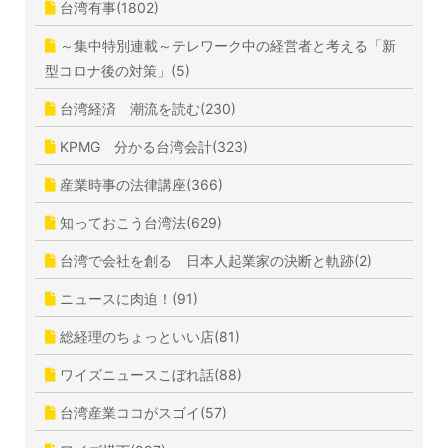
台湾有事(1802)
～集中特別連載～テレワーク中の経営者と考える「新
型コロナ後の対策」(5)
台湾経済 潮流を読む(230)
KPMG 分かる台湾会計(323)
産業時事の法律講座(366)
知っておこう台湾法(629)
台湾で会社を創る 日本人起業家の決断と軌跡(2)
ニュースに肉迫！(91)
総経理のちょっといい店(81)
ワイズニュースこぼれ話(88)
台湾産業ココがスゴイ(57)