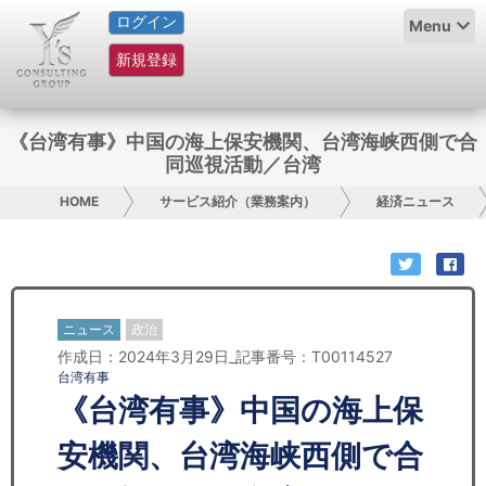
ログイン
HOME
Menu
新規登録
サービス紹介
コラム
《台湾有事》中国の海上保安機関、台湾海峡西側で合
同巡視活動／台湾
グループ概要
HOME
サービス紹介（業務案内）
経済ニュース
採用情報
お問い合わせ
ニュース
政治
日本人にPR
作成日：2024年3月29日_記事番号：T00114527
台湾有事
コンサルティング
《台湾有事》中国の海上保
リサーチ
安機関、台湾海峡西側で合