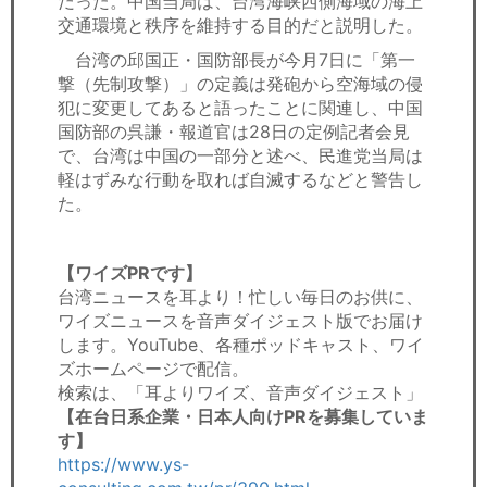
だった。中国当局は、台湾海峡西側海域の海上
交通環境と秩序を維持する目的だと説明した。
台湾の邱国正・国防部長が今月7日に「第一
撃（先制攻撃）」の定義は発砲から空海域の侵
犯に変更してあると語ったことに関連し、中国
国防部の呉謙・報道官は28日の定例記者会見
で、台湾は中国の一部分と述べ、民進党当局は
軽はずみな行動を取れば自滅するなどと警告し
た。
【ワイズPRです】
台湾ニュースを耳より！忙しい毎日のお供に、
ワイズニュースを音声ダイジェスト版でお届け
します。YouTube、各種ポッドキャスト、ワイ
ズホームページで配信。
検索は、「耳よりワイズ、音声ダイジェスト」
【在台日系企業・日本人向けPRを募集していま
す】
https://www.ys-