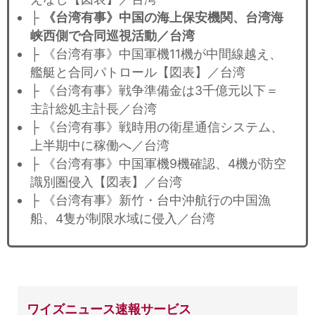
├
《台湾有事》中国の海上保安機関、台湾海
峡西側で合同巡視活動／台湾
├ 《台湾有事》中国軍機11機が中間線越え、
艦艇と合同パトロール【図表】／台湾
├ 《台湾有事》戦争準備金は3千億元以下＝
主計総処主計長／台湾
├ 《台湾有事》戦時用の衛星通信システム、
上半期中に稼働へ／台湾
├ 《台湾有事》中国軍機9機確認、4機が防空
識別圏侵入【図表】／台湾
├ 《台湾有事》新竹・台中沖航行の中国漁
船、4隻が制限水域に侵入／台湾
ワイズニュース速報サービス