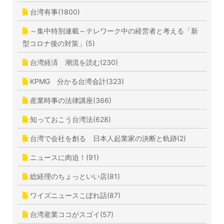
台湾有事(1800)
～集中特別連載～テレワーク中の経営者と考える「新
型コロナ後の対策」(5)
台湾経済 潮流を読む(230)
KPMG 分かる台湾会計(323)
産業時事の法律講座(366)
知っておこう台湾法(628)
台湾で会社を創る 日本人起業家の決断と軌跡(2)
ニュースに肉迫！(91)
総経理のちょっといい店(81)
ワイズニュースこぼれ話(87)
台湾産業ココがスゴイ(57)