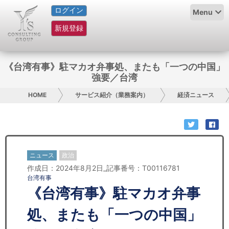
ログイン
HOME
Menu
新規登録
サービス紹介
コラム
《台湾有事》駐マカオ弁事処、またも「一つの中国」
強要／台湾
グループ概要
HOME
サービス紹介（業務案内）
経済ニュース
採用情報
お問い合わせ
ニュース
政治
日本人にPR
作成日：2024年8月2日_記事番号：T00116781
台湾有事
コンサルティング
《台湾有事》駐マカオ弁事
リサーチ
処、またも「一つの中国」