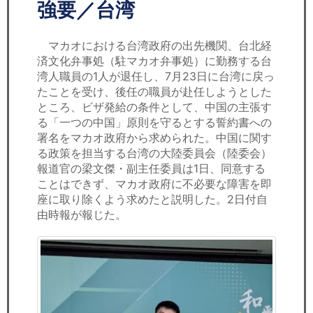
セミナー
強要／台湾
経済ニュース
マカオにおける台湾政府の出先機関、台北経
済文化弁事処（駐マカオ弁事処）に勤務する台
労務顧問
湾人職員の1人が退任し、7月23日に台湾に戻っ
たことを受け、後任の職員が赴任しようとした
ＩＴ
ところ、ビザ発給の条件として、中国の主張す
る「一つの中国」原則を守るとする誓約書への
署名をマカオ政府から求められた。中国に関す
飲食店情報
る政策を担当する台湾の大陸委員会（陸委会）
報道官の梁文傑・副主任委員は1日、同意する
ことはできず、マカオ政府に不必要な障害を即
座に取り除くよう求めたと説明した。2日付自
由時報が報じた。