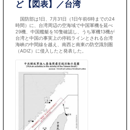
セミナー
ど【図表】／台湾
経済ニュース
国防部は1日、7月31日（1日午前6時までの24
時間）に、台湾周辺の空海域で中国軍機を延べ
労務顧問
29機、中国艦艇を10隻確認し、うち軍機13機が
台湾と中国の事実上の停戦ラインとされる台湾
ＩＴ
海峡の中間線を越え、南西と南東の防空識別圏
（ADIZ）に侵入したと発表した。
飲食店情報