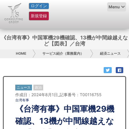
ログイン
HOME
Menu
新規登録
サービス紹介
コラム
《台湾有事》中国軍機29機確認、13機が中間線越えな
ど【図表】／台湾
グループ概要
HOME
サービス紹介（業務案内）
経済ニュース
採用情報
お問い合わせ
ニュース
政治
日本人にPR
作成日：2024年8月1日_記事番号：T00116755
台湾有事
コンサルティング
《台湾有事》中国軍機29機
リサーチ
確認、13機が中間線越えな