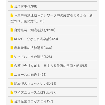
台湾有事(1798)
～集中特別連載～テレワーク中の経営者と考える「新
型コロナ後の対策」(5)
台湾経済 潮流を読む(230)
KPMG 分かる台湾会計(323)
産業時事の法律講座(366)
知っておこう台湾法(628)
台湾で会社を創る 日本人起業家の決断と軌跡(2)
ニュースに肉迫！(91)
総経理のちょっといい店(81)
ワイズニュースこぼれ話(87)
台湾産業ココがスゴイ(57)