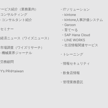
サービス紹介（業務案内）
・ITソリューション
・コンサルティング
- kintone
- コンサルタント紹介
- kintone人事評価システム
- Garoon
・セミナー
- 育て〜る
- SAP Hana Cloud
・経済ニュース（ワイズニュース）
- LINE WORKS
- 生活情報関連サービス
・市場調査（ワイズリサーチ）
- 機械業界ジャーナル
・トレーニング
・労務顧問
・情報セキュリティ
Y’s PR＠taiwan
・飲食店情報
・管理業務委託