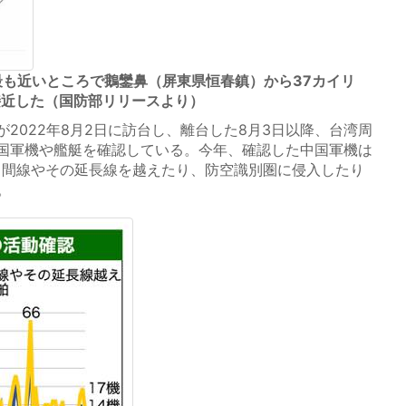
最も近いところで鵝鑾鼻（屏東県恒春鎮）から37カイリ
接近した（国防部リリースより）
2022年8月2日に訪台し、離台した8月3日以降、台湾周
国軍機や艦艇を確認している。今年、確認した中国軍機は
の中間線やその延長線を越えたり、防空識別圏に侵入したり
。