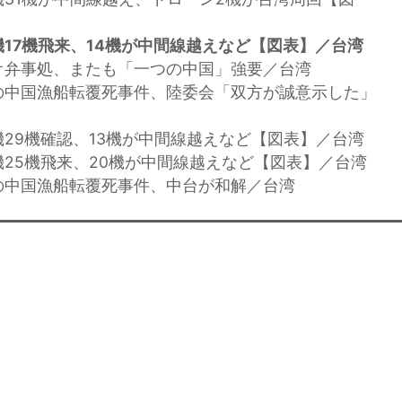
17機飛来、14機が中間線越えなど【図表】／台湾
オ弁事処、またも「一つの中国」強要／台湾
の中国漁船転覆死事件、陸委会「双方が誠意示した」
機29機確認、13機が中間線越えなど【図表】／台湾
機25機飛来、20機が中間線越えなど【図表】／台湾
の中国漁船転覆死事件、中台が和解／台湾