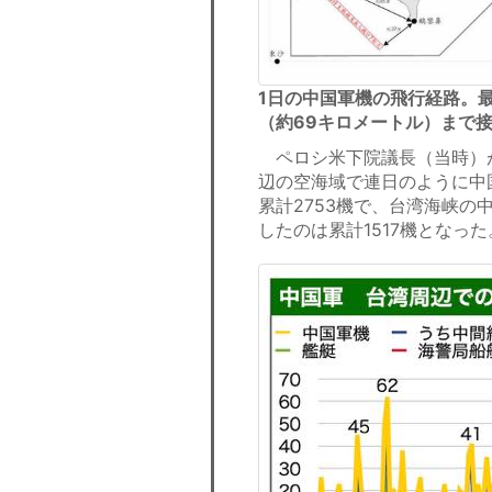
1日の中国軍機の飛行経路。
（約69キロメートル）まで
ペロシ米下院議長（当時）が
辺の空海域で連日のように中
累計2753機で、台湾海峡
したのは累計1517機となった