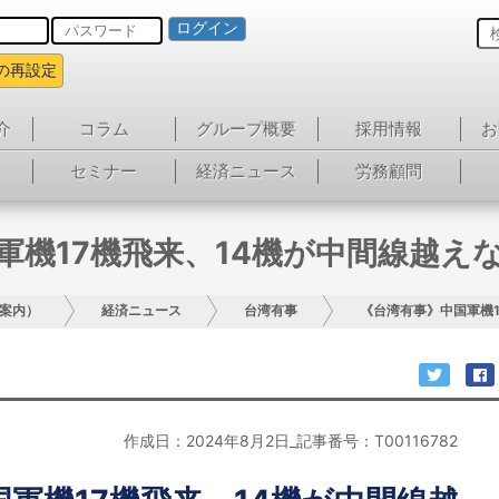
ログイン
の再設定
介
コラム
グループ概要
採用情報
お
セミナー
経済ニュース
労務顧問
軍機17機飛来、14機が中間線越え
案内）
経済ニュース
台湾有事
《台湾有事》中国軍機
作成日：2024年8月2日_記事番号：T00116782