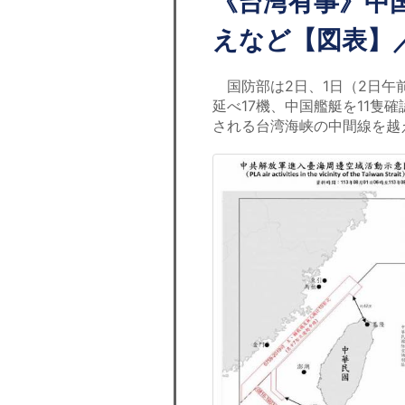
《台湾有事》中国
えなど【図表】
国防部は2日、1日（2日午
延べ17機、中国艦艇を11隻
される台湾海峡の中間線を越