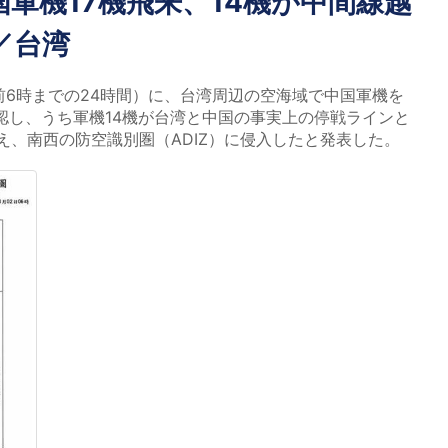
軍機17機飛来、14機が中間線越
／台湾
前6時までの24時間）に、台湾周辺の空海域で中国軍機を
確認し、うち軍機14機が台湾と中国の事実上の停戦ラインと
え、南西の防空識別圏（ADIZ）に侵入したと発表した。