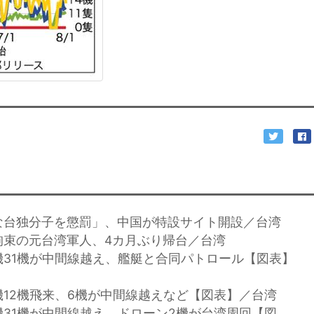
な台独分子を懲罰」、中国が特設サイト開設／台湾
拘束の元台湾軍人、4カ月ぶり帰台／台湾
機31機が中間線越え、艦艇と合同パトロール【図表】
機12機飛来、6機が中間線越えなど【図表】／台湾
機31機が中間線越え、ドローン2機が台湾周回【図