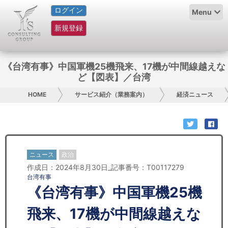
ログイン
HOME
Menu
新規登録
サービス紹介
コラム
《台湾有事》中国軍機25機飛来、17機が中間線越えな
ど【図表】／台湾
グループ概要
HOME
サービス紹介（業務案内）
経済ニュース
採用情報
お問い合わせ
ニュース
政治
日本人にPR
作成日：2024年8月30日_記事番号：T00117279
台湾有事
コンサルティング
《台湾有事》中国軍機25機
リサーチ
飛来、17機が中間線越えな