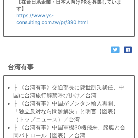
【在台日系企業・日本人向けPRを募集していま
す】
https://www.ys-
consulting.com.tw/pr/390.html
台湾有事
├ 《台湾有事》交通部長に陳世凱氏就任、中
国に台湾旅行解禁呼び掛け／台湾
├ 《台湾有事》中国がブンタン輸入再開、
「独立反対なら問題解決」と明言【図表】
（トップニュース）／台湾
├ 《台湾有事》中国軍機30機飛来、艦艇と合
同パトロール【図表】／台湾