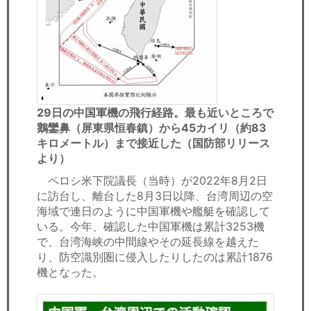
29日の中国軍機の飛行経路。最も近いところで
鵝鑾鼻（屏東県恒春鎮）から45カイリ（約83
キロメートル）まで接近した（国防部リリース
より）
ペロシ米下院議長（当時）が2022年8月2日
に訪台し、離台した8月3日以降、台湾周辺の空
海域で連日のように中国軍機や艦艇を確認して
いる。今年、確認した中国軍機は累計3253機
で、台湾海峡の中間線やその延長線を越えた
り、防空識別圏に侵入したりしたのは累計1876
機となった。