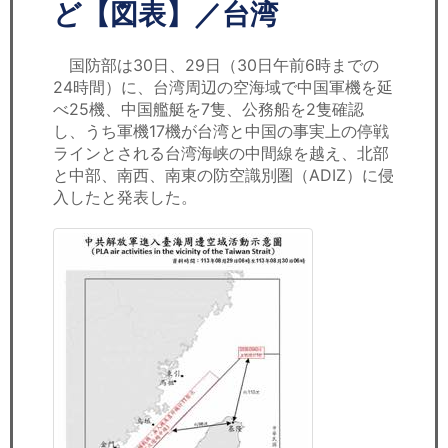
セミナー
ど【図表】／台湾
経済ニュース
国防部は30日、29日（30日午前6時までの
24時間）に、台湾周辺の空海域で中国軍機を延
労務顧問
べ25機、中国艦艇を7隻、公務船を2隻確認
し、うち軍機17機が台湾と中国の事実上の停戦
ＩＴ
ラインとされる台湾海峡の中間線を越え、北部
と中部、南西、南東の防空識別圏（ADIZ）に侵
入したと発表した。
飲食店情報