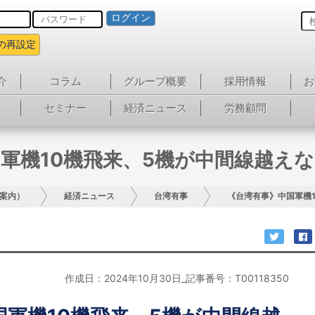
ログイン
の再設定
介
コラム
グループ概要
採用情報
お
セミナー
経済ニュース
労務顧問
軍機10機飛来、5機が中間線越え
案内）
経済ニュース
台湾有事
《台湾有事》中国軍機
作成日：2024年10月30日_記事番号：T00118350