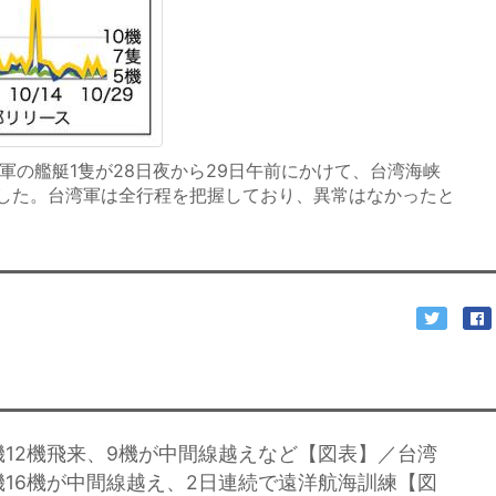
軍の艦艇1隻が28日夜から29日午前にかけて、台湾海峡
した。台湾軍は全行程を把握しており、異常はなかったと
機12機飛来、9機が中間線越えなど【図表】／台湾
機16機が中間線越え、2日連続で遠洋航海訓練【図