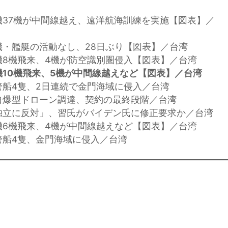
機37機が中間線越え、遠洋航海訓練を実施【図表】／
機・艦艇の活動なし、28日ぶり【図表】／台湾
機8機飛来、4機が防空識別圏侵入【図表】／台湾
10機飛来、5機が中間線越えなど【図表】／台湾
警船4隻、2日連続で金門海域に侵入／台湾
自爆型ドローン調達、契約の最終段階／台湾
独立に反対」、習氏がバイデン氏に修正要求か／台湾
機6機飛来、4機が中間線越えなど【図表】／台湾
警船4隻、金門海域に侵入／台湾