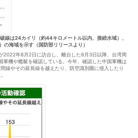
。破線は24カイリ（約44キロメートル以内、接続水域）、
当）の海域を示す（国防部リリースより）
2022年8月2日に訪台し、離台した8月3日以降、台湾周
国軍機や艦艇を確認している。今年、確認した中国軍機は
の中間線やその延長線を越えたり、防空識別圏に侵入したり
た。