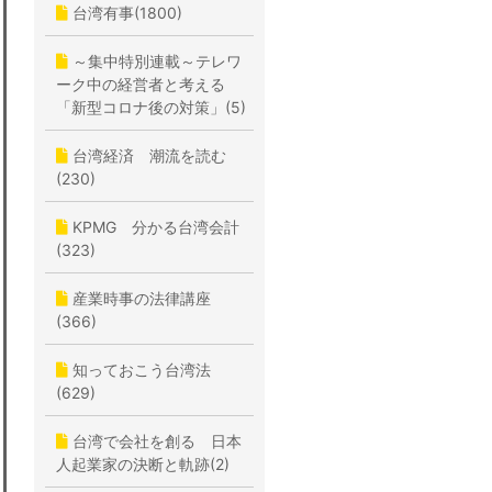
台湾有事(1800)
～集中特別連載～テレワ
ーク中の経営者と考える
「新型コロナ後の対策」(5)
台湾経済 潮流を読む
(230)
KPMG 分かる台湾会計
(323)
産業時事の法律講座
(366)
知っておこう台湾法
(629)
台湾で会社を創る 日本
人起業家の決断と軌跡(2)