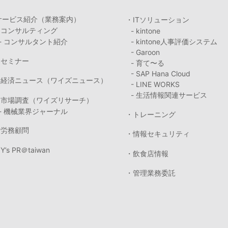
サービス紹介（業務案内）
・ITソリューション
・コンサルティング
- kintone
- コンサルタント紹介
- kintone人事評価システム
- Garoon
・セミナー
- 育て〜る
- SAP Hana Cloud
・経済ニュース（ワイズニュース）
- LINE WORKS
- 生活情報関連サービス
・市場調査（ワイズリサーチ）
- 機械業界ジャーナル
・トレーニング
・労務顧問
・情報セキュリティ
Y’s PR＠taiwan
・飲食店情報
・管理業務委託