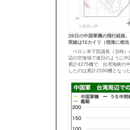
29日の中国軍機の飛行経路
実線は12カイリ（領海に相
ペロシ米下院議長（当時）が
辺の空海域で連日のように中
累計4275機で、台湾海峡
したのは累計2590機となっ