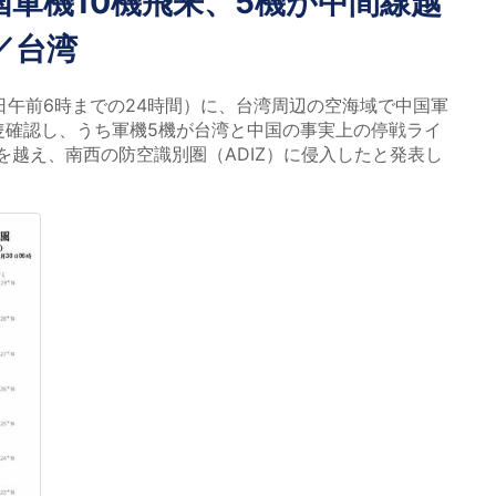
軍機10機飛来、5機が中間線越
／台湾
日午前6時までの24時間）に、台湾周辺の空海域で中国軍
7隻確認し、うち軍機5機が台湾と中国の事実上の停戦ライ
を越え、南西の防空識別圏（ADIZ）に侵入したと発表し