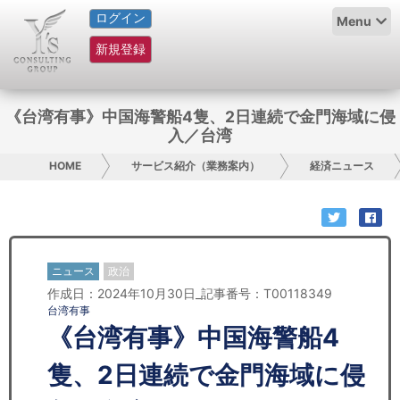
ログイン
HOME
Menu
新規登録
サービス紹介
コラム
《台湾有事》中国海警船4隻、2日連続で金門海域に侵
入／台湾
グループ概要
HOME
サービス紹介（業務案内）
経済ニュース
採用情報
お問い合わせ
ニュース
政治
日本人にPR
作成日：2024年10月30日_記事番号：T00118349
台湾有事
コンサルティング
《台湾有事》中国海警船4
リサーチ
隻、2日連続で金門海域に侵