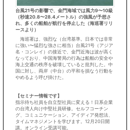
台風21号の影響で、金門海域では風力9〜10級
（秒速20.8〜28.4メートル）の強風が予想さ
れ、多くの船舶が航行を停止した（海巡署リリ
ースより）
海巡署は、強烈な（台湾基準。日本では非常
に強い〜猛烈な強さに相当）台風21号（アジア
名・コンレイ）の接近で、金門近海は波が高く
なっており、中国海警局の行為は船舶の安全や
海上交通の秩序を破壊していると批判した。中
国に対し、両岸（中台）の平和を損なう行動を
やめるよう呼び掛けた。
【セミナー情報です】
指示待ち社員を自立型社員に変える！日系企業
の台湾人向け中堅社員研修。セルフコーチン
グ、コミュニケーション、アイディア発想法、
タイムマネジメントを学びます。12月20日開
講。オンライン受講可能。