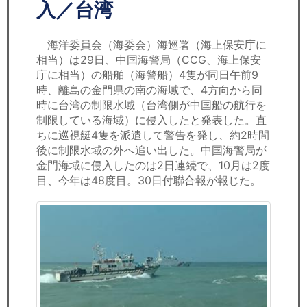
セミナー
入／台湾
経済ニュース
海洋委員会（海委会）海巡署（海上保安庁に
相当）は29日、中国海警局（CCG、海上保安
労務顧問
庁に相当）の船舶（海警船）4隻が同日午前9
時、離島の金門県の南の海域で、4方向から同
ＩＴ
時に台湾の制限水域（台湾側が中国船の航行を
制限している海域）に侵入したと発表した。直
ちに巡視艇4隻を派遣して警告を発し、約2時間
飲食店情報
後に制限水域の外へ追い出した。中国海警局が
金門海域に侵入したのは2日連続で、10月は2度
目、今年は48度目。30日付聯合報が報じた。