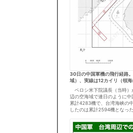
30日の中国軍機の飛行経路。
域）、実線は12カイリ（領
ペロシ米下院議長（当時）が
辺の空海域で連日のように中
累計4283機で、台湾海峡
したのは累計2594機となっ