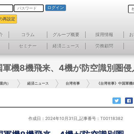
ログイン
の再設定
介
コラム
グループ概要
採用情報
お
セミナー
経済ニュース
労務顧問
国軍機8機飛来、4機が防空識別圏侵
案内）
経済ニュース
台湾有事
《台湾有事》中国軍機
作成日：2024年10月31日_記事番号：T00118382