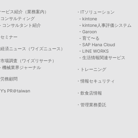
サービス紹介（業務案内）
・ITソリューション
・コンサルティング
- kintone
- コンサルタント紹介
- kintone人事評価システム
- Garoon
・セミナー
- 育て〜る
- SAP Hana Cloud
・経済ニュース（ワイズニュース）
- LINE WORKS
- 生活情報関連サービス
・市場調査（ワイズリサーチ）
- 機械業界ジャーナル
・トレーニング
・労務顧問
・情報セキュリティ
Y’s PR＠taiwan
・飲食店情報
・管理業務委託