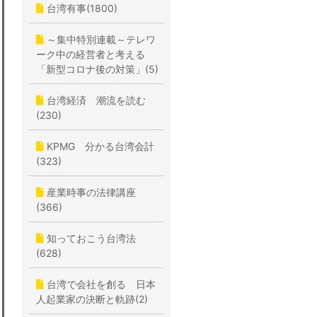
台湾有事(1800)
～集中特別連載～テレワ
ーク中の経営者と考える
「新型コロナ後の対策」(5)
台湾経済 潮流を読む
(230)
KPMG 分かる台湾会計
(323)
産業時事の法律講座
(366)
知っておこう台湾法
(628)
台湾で会社を創る 日本
人起業家の決断と軌跡(2)