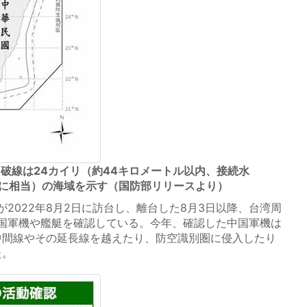
破線は24カイリ（約44キロメートル以内、接続水
海に相当）の海域を示す（国防部リリースより）
2022年8月2日に訪台し、離台した8月3日以降、台湾周
国軍機や艦艇を確認している。今年、確認した中国軍機は
の中間線やその延長線を越えたり、防空識別圏に侵入したり
た。