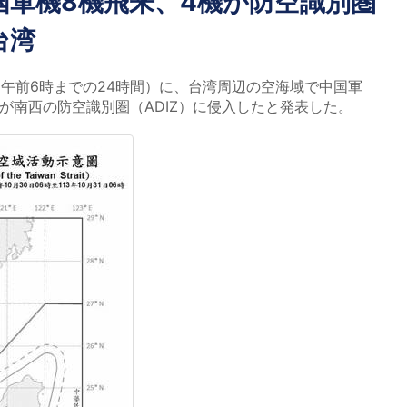
国軍機8機飛来、4機が防空識別圏
台湾
日午前6時までの24時間）に、台湾周辺の空海域で中国軍
が南西の防空識別圏（ADIZ）に侵入したと発表した。