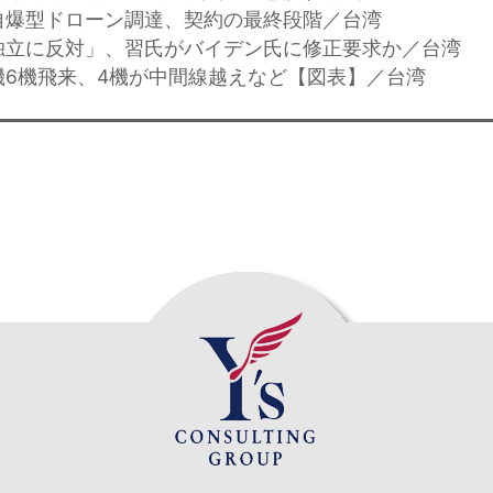
自爆型ドローン調達、契約の最終段階／台湾
独立に反対」、習氏がバイデン氏に修正要求か／台湾
機6機飛来、4機が中間線越えなど【図表】／台湾